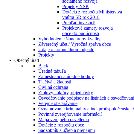
sociálneho rozvoja
Projekty NSK
Dotácia z rozpočtu Ministerstva
vnútra SR rok 2018
Prehľad investícií
Projektové zámery rozvoja
obce do budúcnosti
Vyhodnotenie štandardov kvality
Záverečný účet / Výročná správa obce
Údaje o komunálnom odpade
Projekty
Obecný úrad
Back
Úradná tabuľa
Zamestnanci a úradné hodiny
Tlačivá a žiadosti
Civilná ochrana
Zmluvy, faktúry, objednávky
Osvedčovanie podpisov na listinách a osvedčovanie
Verejné obstarávanie
Oznamovanie kriminality a inej protispoločenskej 
Povinné zverejňovanie informácií
Mapa verejného osvetlenia
Dotácie z rozpočtu obce
Sadzobník služieb a prenájmu