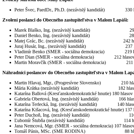
Peter Švec, PaedDr., Ph.D. (nezávislý kandidát) 330 
Zvolení poslanci do Obecného zastupiteľstva v Malom Lapáši:
Marek Blaško, Ing. (nezávislý kandidát) 290 
Daniel Benko, Ing. (nezávislý kandidát) 286 
Matej Grác, Bc. (nezávislý kandidát) 242 hl
Juraj Husár, Ing., (nezávislý kandidát) 237 h
Vladimír Benko (SMER - sociálna demokracia) 219 h
Peter Dian (SMER - sociálna demokracia) 212 hlaso
Martin Moravčík (SMER - sociálna demokracia) 211 
Náhradníci poslancov do Obecného zastupiteľstva v Malom Lapá
Martin Hlavaj, Mgr., (Progresívne Slovensko) 210 hl
Mária Krátka (nezávislý kandidát) 182 hlas
Katarína Ballová (Kresťanskodemokratické hnutie) 180 hlasov
Gabriela Obertová, Ing. (nezávislý kandidát) 166 hla
Katarína Terlecká, Ing. (nezávislý kandidát) 140 hlas
Katarína Kišacová, Ing. (Kresťanskodemokratické hnutie) 137 
Peter Duchoň, Ing. (nezávislý kandidát) 116 
Ľubomír Štubňa (nezávislý kandidát) 114 hl
Jana Nemcová, Mgr. (SMER - sociálna demokracia) 107 hlaso
Tomáš Pánis, MSc. (SME RODINA) 88 hla