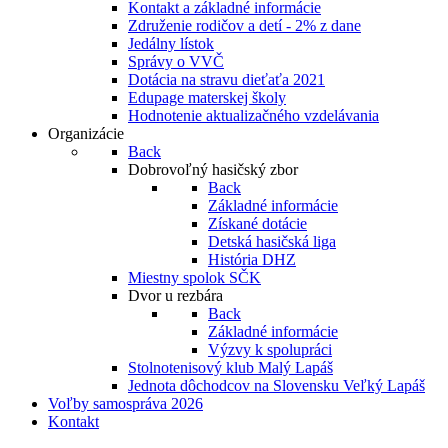
Kontakt a základné informácie
Združenie rodičov a detí - 2% z dane
Jedálny lístok
Správy o VVČ
Dotácia na stravu dieťaťa 2021
Edupage materskej školy
Hodnotenie aktualizačného vzdelávania
Organizácie
Back
Dobrovoľný hasičský zbor
Back
Základné informácie
Získané dotácie
Detská hasičská liga
História DHZ
Miestny spolok SČK
Dvor u rezbára
Back
Základné informácie
Výzvy k spolupráci
Stolnotenisový klub Malý Lapáš
Jednota dôchodcov na Slovensku Veľký Lapáš
Voľby samospráva 2026
Kontakt