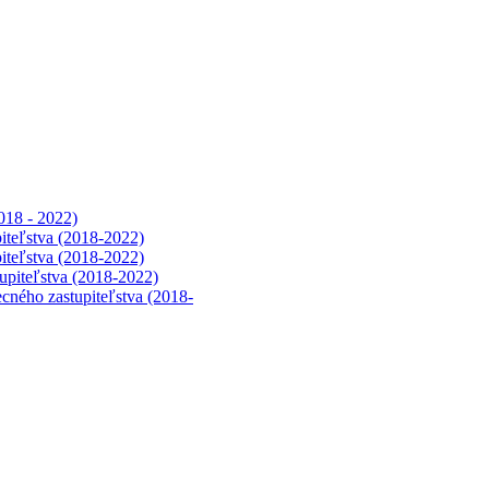
018 - 2022)
iteľstva (2018-2022)
iteľstva (2018-2022)
upiteľstva (2018-2022)
cného zastupiteľstva (2018-