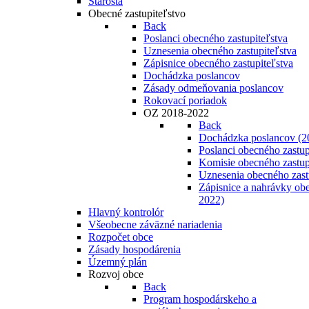
Starosta
Obecné zastupiteľstvo
Back
Poslanci obecného zastupiteľstva
Uznesenia obecného zastupiteľstva
Zápisnice obecného zastupiteľstva
Dochádzka poslancov
Zásady odmeňovania poslancov
Rokovací poriadok
OZ 2018-2022
Back
Dochádzka poslancov (2
Poslanci obecného zastup
Komisie obecného zastup
Uznesenia obecného zast
Zápisnice a nahrávky obe
2022)
Hlavný kontrolór
Všeobecne záväzné nariadenia
Rozpočet obce
Zásady hospodárenia
Územný plán
Rozvoj obce
Back
Program hospodárskeho a