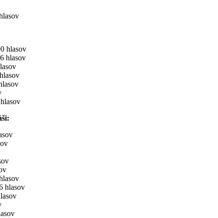
hlasov
hlasov
hlasov
asov
lasov
lasov
v
hlasov
ši:
asov
ov
sov
ov
hlasov
hlasov
asov
v
sov