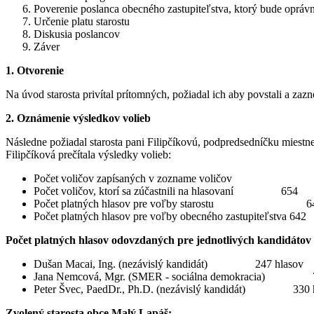
Poverenie poslanca obecného zastupiteľstva, ktorý bude oprávn
Určenie platu starostu
Diskusia poslancov
Záver
1. Otvorenie
Na úvod starosta privítal prítomných, požiadal ich aby povstali a zaz
2. Oznámenie výsledkov volieb
Následne požiadal starosta pani Filipčíkovú, podpredsedníčku miest
Filipčíková prečítala výsledky volieb:
Počet voličov zapísaných v zozname voličov
Počet voličov, ktorí sa zúčastnili na hlasovaní 654
Počet platných hlasov pre voľby starostu 6
Počet platných hlasov pre voľby obecného zastupiteľstva 642
Počet platných hlasov odovzdaných pre jednotlivých kandidátov 
Dušan Macai, Ing. (nezávislý kandidát) 247 hlasov
Jana Nemcová, Mgr. (SMER - sociálna demokracia) 7
Peter Švec, PaedDr., Ph.D. (nezávislý kandidát) 330 
Zvolený starosta obce Malý Lapáš: