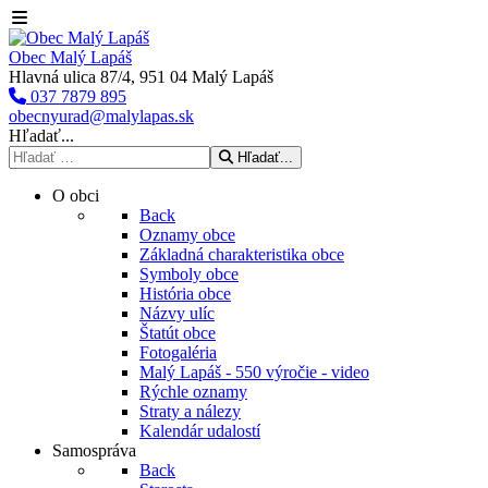
Obec Malý Lapáš
Hlavná ulica 87/4, 951 04 Malý Lapáš
037 7879 895
obecnyurad@malylapas.sk
Hľadať...
Hľadať...
O obci
Back
Oznamy obce
Základná charakteristika obce
Symboly obce
História obce
Názvy ulíc
Štatút obce
Fotogaléria
Malý Lapáš - 550 výročie - video
Rýchle oznamy
Straty a nálezy
Kalendár udalostí
Samospráva
Back