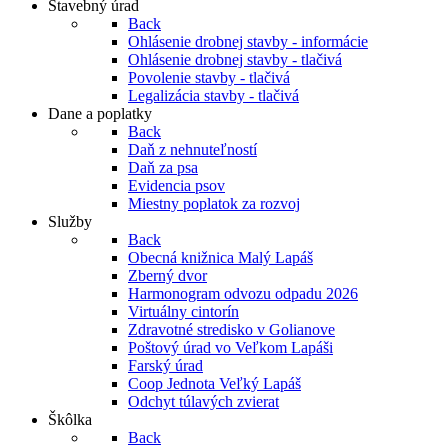
Stavebný úrad
Back
Ohlásenie drobnej stavby - informácie
Ohlásenie drobnej stavby - tlačivá
Povolenie stavby - tlačivá
Legalizácia stavby - tlačivá
Dane a poplatky
Back
Daň z nehnuteľností
Daň za psa
Evidencia psov
Miestny poplatok za rozvoj
Služby
Back
Obecná knižnica Malý Lapáš
Zberný dvor
Harmonogram odvozu odpadu 2026
Virtuálny cintorín
Zdravotné stredisko v Golianove
Poštový úrad vo Veľkom Lapáši
Farský úrad
Coop Jednota Veľký Lapáš
Odchyt túlavých zvierat
Škôlka
Back