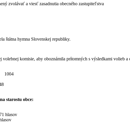
ený zvolávať a viesť zasadnutia obecného zastupiteľstva
nela štátna hymna Slovenskej republiky.
nej volebnej komisie, aby oboznámila prítomných s výsledkami volieb 
 1004
48
na starostu obce:
1 hlasov
hlasov