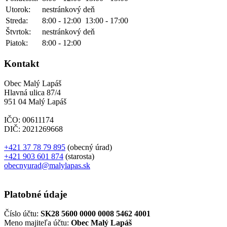
Utorok:
nestránkový deň
Streda:
8:00 - 12:00
13:00 - 17:00
Štvrtok:
nestránkový deň
Piatok:
8:00 - 12:00
Kontakt
Obec Malý Lapáš
Hlavná ulica 87/4
951 04 Malý Lapáš
IČO: 00611174
DIČ: 2021269668
+421 37 78 79 895
(obecný úrad)
+421 903 601 874
(starosta)
obecnyurad@malylapas.sk
Platobné údaje
Číslo účtu:
SK28 5600 0000 0008 5462 4001
Meno majiteľa účtu:
Obec Malý Lapáš