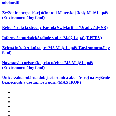
odolnosti)
Zvýšenie energetickej účinnosti Materskej školy Malý Lapáš
(Environmentálny fond)
Rekonštrukcia strechy Kostola Sv. Martina (Úrad vlády SR)
Informačnoturistické tabule v obci Malý Lapáš (EPFRV)
Zelená infraštruktúra pre MŠ Malý Lapáš (Environmentálny
fond)
Novostavba prístrešku, eko učebne MŠ Malý Lapáš
(Environmentálny fond)
Univerzálna solárna dobíjacia stanica ako nástroj na zvýšenie
bezpečnosti a dostupnosti sídiel (MAS IROP)