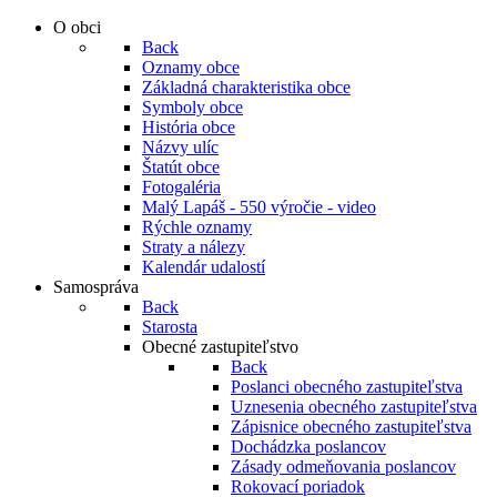
O obci
Back
Oznamy obce
Základná charakteristika obce
Symboly obce
História obce
Názvy ulíc
Štatút obce
Fotogaléria
Malý Lapáš - 550 výročie - video
Rýchle oznamy
Straty a nálezy
Kalendár udalostí
Samospráva
Back
Starosta
Obecné zastupiteľstvo
Back
Poslanci obecného zastupiteľstva
Uznesenia obecného zastupiteľstva
Zápisnice obecného zastupiteľstva
Dochádzka poslancov
Zásady odmeňovania poslancov
Rokovací poriadok