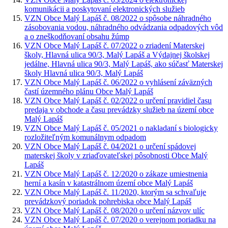
komunikácii a poskytovaní elektronických služieb
VZN Obce Malý Lapáš č. 08/2022 o spôsobe náhradného
zásobovania vodou, náhradného odvádzania odpadových vôd
a o zneškodňovaní obsahu žúmp
VZN Obce Malý Lapáš č. 07/2022 o zriadení Materskej
školy, Hlavná ulica 90/3, Malý Lapáš a Výdajnej školskej
jedálne, Hlavná ulica 90/3, Malý Lapáš, ako súčasť Materskej
školy Hlavná ulica 90/3, Malý Lapáš
VZN Obce Malý Lapáš č. 06/2022 o vyhlásení záväzných
častí územného plánu Obce Malý Lapáš
VZN Obce Malý Lapáš č. 02/2022 o určení pravidiel času
predaja v obchode a času prevádzky služieb na území obce
Malý Lapáš
VZN Obce Malý Lapáš č. 05/2021 o nakladaní s biologicky
rozložiteľným komunálnym odpadom
VZN Obce Malý Lapáš č. 04/2021 o určení spádovej
materskej školy v zriaďovateľskej pôsobnosti Obce Malý
Lapáš
VZN Obce Malý Lapáš č. 12/2020 o zákaze umiestnenia
herní a kasín v katastrálnom území obce Malý Lapáš
VZN Obce Malý Lapáš č. 11/2020, ktorým sa schvaľuje
prevádzkový poriadok pohrebiska obce Malý Lapáš
VZN Obce Malý Lapáš č. 08/2020 o určení názvov ulíc
VZN Obce Malý Lapáš č. 07/2020 o verejnom poriadku na