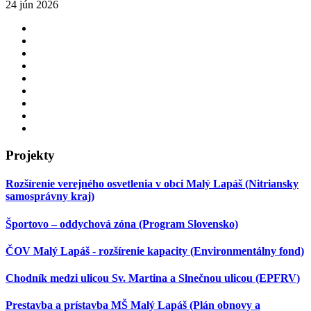
24 jún 2026
Projekty
Rozšírenie verejného osvetlenia v obci Malý Lapáš (Nitriansky
samosprávny kraj)
Športovo – oddychová zóna (Program Slovensko)
ČOV Malý Lapáš - rozšírenie kapacity (Environmentálny fond)
Chodník medzi ulicou Sv. Martina a Slnečnou ulicou (EPFRV)
Prestavba a prístavba MŠ Malý Lapáš (Plán obnovy a