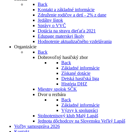
Back
Kontakt a základné informácie
Združenie rodičov a detí - 2% z dane
Jedálny lístok
Správy o VVČ
Dotácia na stravu dieťaťa 2021
Edupage materskej školy
Hodnotenie aktualizačného vzdelávania
Organizácie
Back
Dobrovoľný hasičský zbor
Back
Základné informácie
Získané dotácie
Detská hasičská liga
História DHZ
Miestny spolok SČK
Dvor u rezbára
Back
Základné informácie
Výzvy k spolupráci
Stolnotenisový klub Malý Lapáš
Jednota dôchodcov na Slovensku Veľký Lapáš
Voľby samospráva 2026
Kontakt