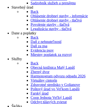
Sadzobník služieb a prenájmu
Stavebný úrad
Back
Ohlásenie drobnej stavby - informácie
Ohlásenie drobnej stavby - tlačivá
Povolenie stavby - tlačivá
Legalizácia stavby - tlačivá
Dane a poplatky
Back
Daň z nehnuteľností
Daň za psa
Evidencia psov
Miestny poplatok za rozvoj
Služby
Back
Obecná knižnica Malý Lapáš
Zberný dvor
Harmonogram odvozu odpadu 2026
Virtuálny cintorín
Zdravotné stredisko v Golianove
Poštový úrad vo Veľkom Lapáši
Farský úrad
Coop Jednota Veľký Lapáš
Odchyt túlavých zvierat
Škôlka