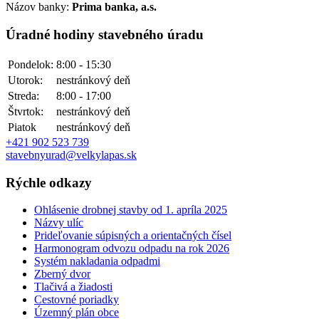
Názov banky:
Prima banka, a.s.
Úradné hodiny stavebného úradu
Pondelok:
8:00 - 15:30
Utorok:
nestránkový deň
Streda:
8:00 - 17:00
Štvrtok:
nestránkový deň
Piatok
nestránkový deň
+421 902 523 739
stavebnyurad@velkylapas.sk
Rýchle odkazy
Ohlásenie drobnej stavby od 1. apríla 2025
Názvy ulíc
Prideľovanie súpisných a orientačných čísel
Harmonogram odvozu odpadu na rok 2026
Systém nakladania odpadmi
Zberný dvor
Tlačivá a žiadosti
Cestovné poriadky
Územný plán obce