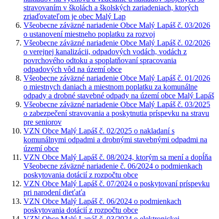
stravovaním v školách a školských zariadeniach, ktorých
zriaďovateľom je obec Malý Lap
Všeobecne záväzné nariadenie Obce Malý Lapáš č. 03/2026
o ustanovení miestneho poplatku za rozvoj
Všeobecne záväzné nariadenie Obce Malý Lapáš č. 02/2026
o verejnej kanalizácii, odpadových vodách, vodách z
povrchového odtoku a spoplatňovaní spracovania
odpadových vôd na území obce
Všeobecne záväzné nariadenie Obce Malý Lapáš č. 01/2026
o miestnych daniach a miestnom poplatku za komunálne
odpady a drobné stavebné odpady na území obce Malý Lapáš
Všeobecne záväzné nariadenie Obce Malý Lapáš č. 03/2025
o zabezpečení stravovania a poskytnutia príspevku na stravu
pre seniorov
VZN Obce Malý Lapáš č. 02/2025 o nakladaní s
komunálnymi odpadmi a drobnými stavebnými odpadmi na
území obce
VZN Obce Malý Lapáš č. 08/2024, ktorým sa mení a dopĺňa
Všeobecne záväzné nariadenie č. 06/2024 o podmienkach
poskytovania dotácií z rozpočtu obce
VZN Obce Malý Lapáš č. 07/2024 o poskytovaní príspevku
pri narodení dieťaťa
VZN Obce Malý Lapáš č. 06/2024 o podmienkach
poskytovania dotácií z rozpočtu obce
VZN Obce Malý Lapáš č. 03/2024 o elektronickej