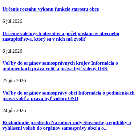
Určenie rozsahu výkonu funkcie starostu obce
6 júl 2026
Určenie volebných obvodov a počet poslancov obecného
zastupiteľstva, ktorý sa v nich má zvoliť
6 júl 2026
Voľby do orgánov samosprávnych krajov Informácia o
podmienkach práva voliť a práva byť volený OSK
25 jún 2026
Voľby do orgánov samosprávy obcí Informácia o podmienkach
práva voliť a práva byť volený OSO
24 jún 2026
Rozhodnutie predsedu Národnej rady Slovenskej republiky o
vyhlásení volieb do orgánov samosprávy obcí a o...