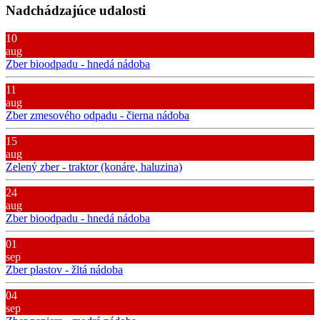
Nadchádzajúce udalosti
10
aug
Zber bioodpadu - hnedá nádoba
11
aug
Zber zmesového odpadu - čierna nádoba
15
aug
Zelený zber - traktor (konáre, haluzina)
24
aug
Zber bioodpadu - hnedá nádoba
01
sep
Zber plastov - žltá nádoba
04
sep