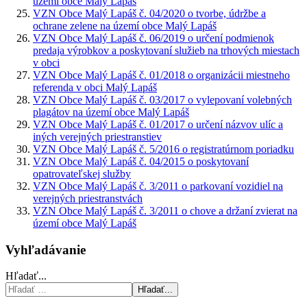
území obce Malý Lapáš
VZN Obce Malý Lapáš č. 04/2020 o tvorbe, údržbe a
ochrane zelene na území obce Malý Lapáš
VZN Obce Malý Lapáš č. 06/2019 o určení podmienok
predaja výrobkov a poskytovaní služieb na trhových miestach
v obci
VZN Obce Malý Lapáš č. 01/2018 o organizácii miestneho
referenda v obci Malý Lapáš
VZN Obce Malý Lapáš č. 03/2017 o vylepovaní volebných
plagátov na území obce Malý Lapáš
VZN Obce Malý Lapáš č. 01/2017 o určení názvov ulíc a
iných verejných priestranstiev
VZN Obce Malý Lapáš č. 5/2016 o registratúrnom poriadku
VZN Obce Malý Lapáš č. 04/2015 o poskytovaní
opatrovateľskej služby
VZN Obce Malý Lapáš č. 3/2011 o parkovaní vozidiel na
verejných priestranstvách
VZN Obce Malý Lapáš č. 3/2011 o chove a držaní zvierat na
území obce Malý Lapáš
Vyhľadávanie
Hľadať...
Hľadať...