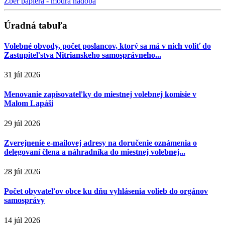
Zber papiera - modrá nádoba
Úradná tabuľa
Volebné obvody, počet poslancov, ktorý sa má v nich voliť do
Zastupiteľstva Nitrianskeho samosprávneho...
31 júl 2026
Menovanie zapisovateľky do miestnej volebnej komisie v
Malom Lapáši
29 júl 2026
Zverejnenie e-mailovej adresy na doručenie oznámenia o
delegovaní člena a náhradníka do miestnej volebnej...
28 júl 2026
Počet obyvateľov obce ku dňu vyhlásenia volieb do orgánov
samosprávy
14 júl 2026