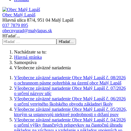
Obec Malý Lapáš
Hlavná ulica 87/4, 951 04 Malý Lapáš
037 7879 895
obecnyurad@malylapas.sk
Hľadať...
Hľadať...
Nachádzate sa tu:
Hlavná stránka
Samospráva
Všeobecne záväzné nariadenia
Všeobecne záväzné nariadenie Obce Malý Lapáš č. 08/2026
o ochrannom pásme pohrebísk na území obce Malý Lapáš
Všeobecne záväzné nariadenie Obce Malý Lapáš č. 07/2026
o určení názvov ulíc
Všeobecne záväzné nariadenie Obce Malý Lapáš č. 06/2026
o určení verejného školského obvodu základnej školy
Všeobecne záväzné nariadenie Obce Malý Lapáš č. 05/2026,
ktorým sa ustanovujú niektoré podrobnosti o držaní psov
Všeobecne záväzné nariadenie Obce Malý Lapáš č. 04/2026
o určení výšky finančných príspevkov na čiastočnú úhradu
nákladov na výchovu a vzdelanie a nákladov spojených so