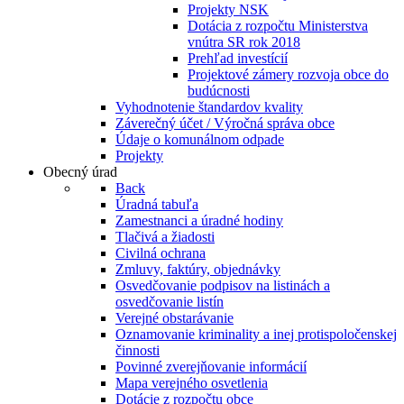
Projekty NSK
Dotácia z rozpočtu Ministerstva
vnútra SR rok 2018
Prehľad investícií
Projektové zámery rozvoja obce do
budúcnosti
Vyhodnotenie štandardov kvality
Záverečný účet / Výročná správa obce
Údaje o komunálnom odpade
Projekty
Obecný úrad
Back
Úradná tabuľa
Zamestnanci a úradné hodiny
Tlačivá a žiadosti
Civilná ochrana
Zmluvy, faktúry, objednávky
Osvedčovanie podpisov na listinách a
osvedčovanie listín
Verejné obstarávanie
Oznamovanie kriminality a inej protispoločenskej
činnosti
Povinné zverejňovanie informácií
Mapa verejného osvetlenia
Dotácie z rozpočtu obce