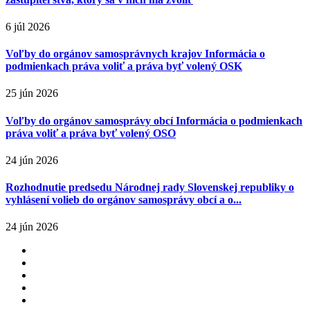
6 júl 2026
Voľby do orgánov samosprávnych krajov Informácia o
podmienkach práva voliť a práva byť volený OSK
25 jún 2026
Voľby do orgánov samosprávy obcí Informácia o podmienkach
práva voliť a práva byť volený OSO
24 jún 2026
Rozhodnutie predsedu Národnej rady Slovenskej republiky o
vyhlásení volieb do orgánov samosprávy obcí a o...
24 jún 2026