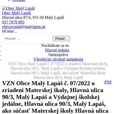
Obec Malý Lapáš
Hlavná ulica 87/4, 951 04 Malý Lapáš
037 7879 895
obecnyurad@malylapas.sk
Hľadať...
Hľadať...
Nachádzate sa tu:
Hlavná stránka
Samospráva
Všeobecne záväzné nariadenia
VZN Obce Malý Lapáš č. 07/2022 o zriadení Materskej školy,
Hlavná ulica 90/3, Malý Lapáš a Výdajnej školskej jedálne,
Hlavná ulica 90/3, Malý Lapáš, ako súčasť Materskej školy
Hlavná ulica 90/3, Malý Lapáš
VZN Obce Malý Lapáš č. 07/2022 o
PDF
zriadení Materskej školy, Hlavná ulica
90/3, Malý Lapáš a Výdajnej školskej
jedálne, Hlavná ulica 90/3, Malý Lapáš,
ako súčasť Materskej školy Hlavná ulica