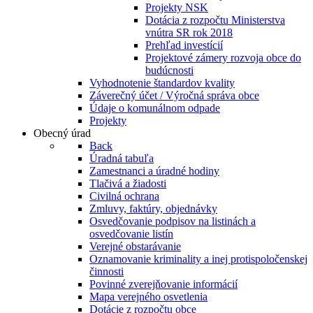
Projekty NSK
Dotácia z rozpočtu Ministerstva
vnútra SR rok 2018
Prehľad investícií
Projektové zámery rozvoja obce do
budúcnosti
Vyhodnotenie štandardov kvality
Záverečný účet / Výročná správa obce
Údaje o komunálnom odpade
Projekty
Obecný úrad
Back
Úradná tabuľa
Zamestnanci a úradné hodiny
Tlačivá a žiadosti
Civilná ochrana
Zmluvy, faktúry, objednávky
Osvedčovanie podpisov na listinách a
osvedčovanie listín
Verejné obstarávanie
Oznamovanie kriminality a inej protispoločenskej
činnosti
Povinné zverejňovanie informácií
Mapa verejného osvetlenia
Dotácie z rozpočtu obce