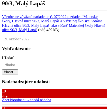
90/3, Malý Lapáš
Všeobecne záväzné nariadenie č. 07/2022 o zriadení Materskej
školy, Hlavná ulica 90/3, Malý Lapáš a Výdajnej školskej jedálne,
Hlavná ulica 90/3, Malý Lapáš, ako súčasť Materskej školy Hlavná
ulica 90/3, Malý Lapáš
(pdf, 489 kB)
19. október 2022
Vyhľadávanie
Hľadať...
Hľadať...
Nadchádzajúce udalosti
10
aug
Zber bioodpadu - hnedá nádoba
11