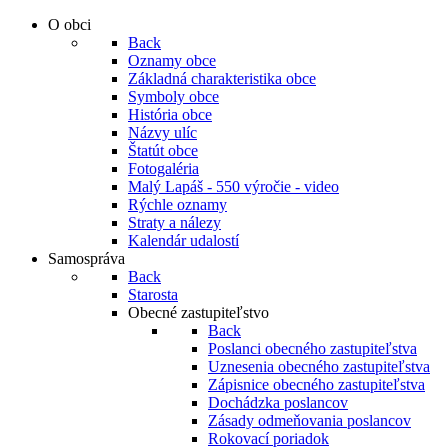
O obci
Back
Oznamy obce
Základná charakteristika obce
Symboly obce
História obce
Názvy ulíc
Štatút obce
Fotogaléria
Malý Lapáš - 550 výročie - video
Rýchle oznamy
Straty a nálezy
Kalendár udalostí
Samospráva
Back
Starosta
Obecné zastupiteľstvo
Back
Poslanci obecného zastupiteľstva
Uznesenia obecného zastupiteľstva
Zápisnice obecného zastupiteľstva
Dochádzka poslancov
Zásady odmeňovania poslancov
Rokovací poriadok