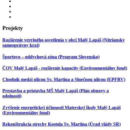
Projekty
Rozšírenie verejného osvetlenia v obci Malý Lapáš (Nitriansky
samosprávny kraj)
Športovo – oddychová zóna (Program Slovensko)
ČOV Malý Lapáš - rozšírenie kapacity (Environmentálny fond)
Chodník medzi ulicou Sv. Martina a Slnečnou ulicou (EPFRV)
Prestavba a prístavba MŠ Malý Lapáš (Plán obnovy a
odolnosti)
Zvýšenie energetickej účinnosti Materskej školy Malý Lapáš
(Environmentálny fond)
Rekonštrukcia strechy Kostola Sv. Martina (Úrad vlády SR)