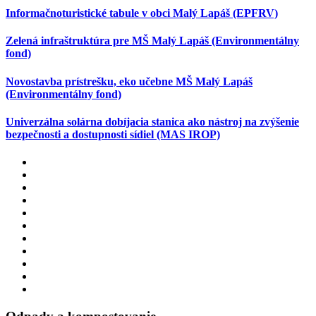
Informačnoturistické tabule v obci Malý Lapáš (EPFRV)
Zelená infraštruktúra pre MŠ Malý Lapáš (Environmentálny
fond)
Novostavba prístrešku, eko učebne MŠ Malý Lapáš
(Environmentálny fond)
Univerzálna solárna dobíjacia stanica ako nástroj na zvýšenie
bezpečnosti a dostupnosti sídiel (MAS IROP)