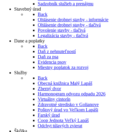
Sadzobník služieb a prenájmu
Stavebný úrad
Back
Ohlásenie drobnej stavby - informácie
Ohlásenie drobnej stavby - tlačivá
Povolenie stavby - tlačivá
Legalizácia stavby - tlačivá
Dane a poplatky
Back
Daň z nehnuteľností
Daň za psa
Evidencia psov
Miestny poplatok za rozvoj
Služby
Back
Obecná knižnica Malý Lapáš
Zberný dvor
Harmonogram odvozu odpadu 2026
Virtuálny cintorín
Zdravotné stredisko v Golianove
Poštový úrad vo Veľkom Lapáši
Farský úrad
Coop Jednota Veľký Lapáš
Odchyt túlavých zvierat
Škôlka