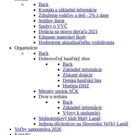
Back
Kontakt a základné informácie
Združenie rodičov a detí - 2% z dane
Jedálny lístok
Správy o VVČ
Dotácia na stravu dieťaťa 2021
Edupage materskej školy
Hodnotenie aktualizačného vzdelávania
Organizácie
Back
Dobrovoľný hasičský zbor
Back
Základné informácie
Získané dotácie
Detská hasičská liga
História DHZ
Miestny spolok SČK
Dvor u rezbára
Back
Základné informácie
Výzvy k spolupráci
Stolnotenisový klub Malý Lapáš
Jednota dôchodcov na Slovensku Veľký Lapáš
Voľby samospráva 2026
Kontakt