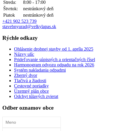
Streda:
8:00 - 17:00
Štvrtok:
nestránkový deň
Piatok
nestránkový deň
+421 902 523 739
stavebnyurad@velkylapas.sk
Rýchle odkazy
Ohlásenie drobnej stavby od 1. apríla 2025
Názvy ulíc
Prideľovanie súpisných a orientačných čísel
Harmonogram odvozu odpadu na rok 2026
Systém nakladania odpadmi
Zberný dvor
Tlačivá a žiadosti
Cestovné poriadky
Územný plán obce
Odchyt túlavých zvierat
Odber oznamov obce