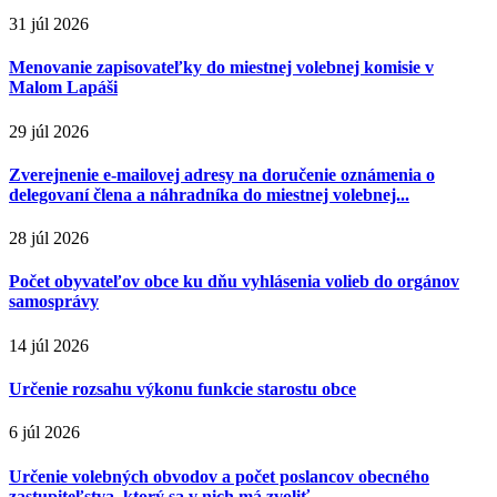
31 júl 2026
Menovanie zapisovateľky do miestnej volebnej komisie v
Malom Lapáši
29 júl 2026
Zverejnenie e-mailovej adresy na doručenie oznámenia o
delegovaní člena a náhradníka do miestnej volebnej...
28 júl 2026
Počet obyvateľov obce ku dňu vyhlásenia volieb do orgánov
samosprávy
14 júl 2026
Určenie rozsahu výkonu funkcie starostu obce
6 júl 2026
Určenie volebných obvodov a počet poslancov obecného
zastupiteľstva, ktorý sa v nich má zvoliť