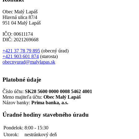
Obec Malý Lapáš
Hlavná ulica 87/4
951 04 Malý Lapáš
IČO: 00611174
DIČ: 2021269668
+421 37 78 79 895
(obecný úrad)
+421 903 601 874
(starosta)
obecnyurad@malylapas.sk
Platobné údaje
Číslo účtu:
SK28 5600 0000 0008 5462 4001
Meno majiteľa účtu:
Obec Malý Lapáš
Názov banky:
Prima banka, a.s.
Úradné hodiny stavebného úradu
Pondelok:
8:00 - 15:30
Utorok:
nestránkový deň