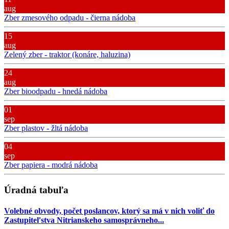
aug
Zber zmesového odpadu - čierna nádoba
15
aug
Zelený zber - traktor (konáre, haluzina)
24
aug
Zber bioodpadu - hnedá nádoba
01
sep
Zber plastov - žltá nádoba
04
sep
Zber papiera - modrá nádoba
Úradná tabuľa
Volebné obvody, počet poslancov, ktorý sa má v nich voliť do
Zastupiteľstva Nitrianskeho samosprávneho...