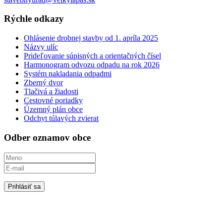
Rýchle odkazy
Ohlásenie drobnej stavby od 1. apríla 2025
Názvy ulíc
Prideľovanie súpisných a orientačných čísel
Harmonogram odvozu odpadu na rok 2026
Systém nakladania odpadmi
Zberný dvor
Tlačivá a žiadosti
Cestovné poriadky
Územný plán obce
Odchyt túlavých zvierat
Odber oznamov obce
Prihlásiť sa