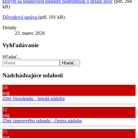
ktorým sa ustanovujú niektoré podrobnosti o držaní psov
(pdf, 294
kB)
Dôvodová správa
(pdf, 101 kB)
Detaily
23. marec 2026
Vyhľadávanie
Hľadať...
Hľadať...
Nadchádzajúce udalosti
10
aug
Zber bioodpadu - hnedá nádoba
11
aug
Zber zmesového odpadu - čierna nádoba
15
aug