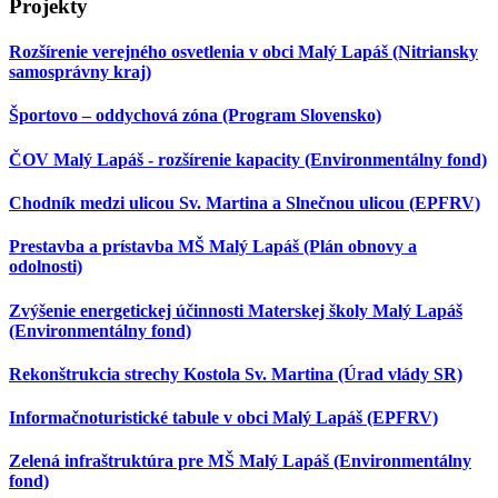
Projekty
Rozšírenie verejného osvetlenia v obci Malý Lapáš (Nitriansky
samosprávny kraj)
Športovo – oddychová zóna (Program Slovensko)
ČOV Malý Lapáš - rozšírenie kapacity (Environmentálny fond)
Chodník medzi ulicou Sv. Martina a Slnečnou ulicou (EPFRV)
Prestavba a prístavba MŠ Malý Lapáš (Plán obnovy a
odolnosti)
Zvýšenie energetickej účinnosti Materskej školy Malý Lapáš
(Environmentálny fond)
Rekonštrukcia strechy Kostola Sv. Martina (Úrad vlády SR)
Informačnoturistické tabule v obci Malý Lapáš (EPFRV)
Zelená infraštruktúra pre MŠ Malý Lapáš (Environmentálny
fond)