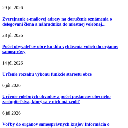
29 júl 2026
Zverejnenie e-mailovej adresy na doručenie oznámenia o
delegovaní člena a náhradníka do miestnej volebnej...
28 júl 2026
Počet obyvateľov obce ku dňu vyhlásenia volieb do orgánov
samosprávy
14 júl 2026
Určenie rozsahu výkonu funkcie starostu obce
6 júl 2026
Určenie volebných obvodov a počet poslancov obecného
zastupiteľstva, ktorý sa v nich má zvoliť
6 júl 2026
Voľby do orgánov samosprávnych krajov Informácia o