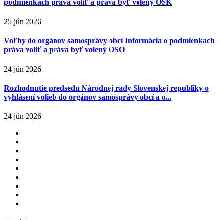
podmienkach práva voliť a práva byť volený OSK
25 jún 2026
Voľby do orgánov samosprávy obcí Informácia o podmienkach
práva voliť a práva byť volený OSO
24 jún 2026
Rozhodnutie predsedu Národnej rady Slovenskej republiky o
vyhlásení volieb do orgánov samosprávy obcí a o...
24 jún 2026