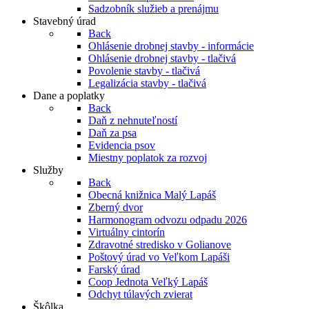
Sadzobník služieb a prenájmu
Stavebný úrad
Back
Ohlásenie drobnej stavby - informácie
Ohlásenie drobnej stavby - tlačivá
Povolenie stavby - tlačivá
Legalizácia stavby - tlačivá
Dane a poplatky
Back
Daň z nehnuteľností
Daň za psa
Evidencia psov
Miestny poplatok za rozvoj
Služby
Back
Obecná knižnica Malý Lapáš
Zberný dvor
Harmonogram odvozu odpadu 2026
Virtuálny cintorín
Zdravotné stredisko v Golianove
Poštový úrad vo Veľkom Lapáši
Farský úrad
Coop Jednota Veľký Lapáš
Odchyt túlavých zvierat
Škôlka