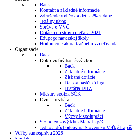
Back
Kontakt a základné informácie
Združenie rodičov a detí - 2% z dane
Jedálny lístok
Správy o VVČ
Dotácia na stravu dieťaťa 2021
Edupage materskej školy
Hodnotenie aktualizačného vzdelávania
Organizácie
Back
Dobrovoľný hasičský zbor
Back
Základné informácie
Získané dotácie
Detská hasičská liga
História DHZ
Miestny spolok SČK
Dvor u rezbára
Back
Základné informácie
Výzvy k spolupráci
Stolnotenisový klub Malý Lapáš
Jednota dôchodcov na Slovensku Veľký Lapáš
Voľby samospráva 2026
Kontakt