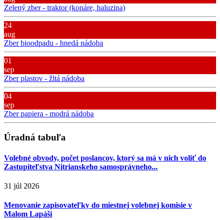
Zelený zber - traktor (konáre, haluzina)
24
aug
Zber bioodpadu - hnedá nádoba
01
sep
Zber plastov - žltá nádoba
04
sep
Zber papiera - modrá nádoba
Úradná tabuľa
Volebné obvody, počet poslancov, ktorý sa má v nich voliť do
Zastupiteľstva Nitrianskeho samosprávneho...
31 júl 2026
Menovanie zapisovateľky do miestnej volebnej komisie v
Malom Lapáši