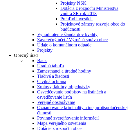
Projekty NSK
Dotácia z rozpočtu Ministerstva
vnútra SR rok 2018
Prehľad investícií
Projektové zámery rozvoja obce do
budúcnosti
Vyhodnotenie štandardov kvality
Záverečný účet / Výročná správa obce
Údaje o komunálnom odpade
Projekty
Obecný úrad
Back
Úradná tabuľa
Zamestnanci a úradné hodiny
Tlačivá a žiadosti
Civilná ochrana
Zmluvy, faktúry, objednávky
Osvedčovanie podpisov na listinách a
osvedčovanie listín
Verejné obstarávanie
Oznamovanie kriminality a inej protispoločenskej
činnosti
Povinné zverejňovanie informácií
Mapa verejného osvetlenia
Dotácie z rozpočtu obce