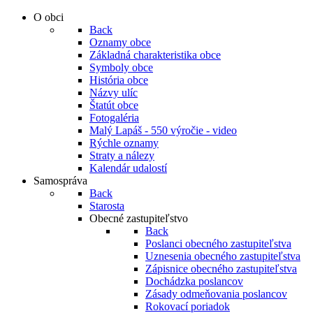
O obci
Back
Oznamy obce
Základná charakteristika obce
Symboly obce
História obce
Názvy ulíc
Štatút obce
Fotogaléria
Malý Lapáš - 550 výročie - video
Rýchle oznamy
Straty a nálezy
Kalendár udalostí
Samospráva
Back
Starosta
Obecné zastupiteľstvo
Back
Poslanci obecného zastupiteľstva
Uznesenia obecného zastupiteľstva
Zápisnice obecného zastupiteľstva
Dochádzka poslancov
Zásady odmeňovania poslancov
Rokovací poriadok