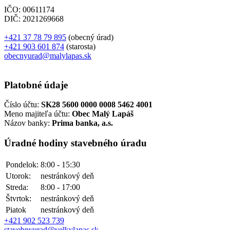
IČO: 00611174
DIČ: 2021269668
+421 37 78 79 895
(obecný úrad)
+421 903 601 874
(starosta)
obecnyurad@malylapas.sk
Platobné údaje
Číslo účtu:
SK28 5600 0000 0008 5462 4001
Meno majiteľa účtu:
Obec Malý Lapáš
Názov banky:
Prima banka, a.s.
Úradné hodiny stavebného úradu
Pondelok:
8:00 - 15:30
Utorok:
nestránkový deň
Streda:
8:00 - 17:00
Štvrtok:
nestránkový deň
Piatok
nestránkový deň
+421 902 523 739
stavebnyurad@velkylapas.sk