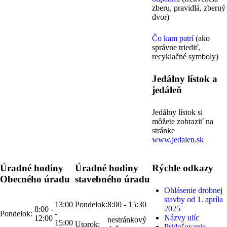
zberu, pravidlá, zberný
dvor)
Čo kam patrí
(ako
správne triediť,
recyklačné symboly)
Jedálny lístok a
jedáleň
Jedálny lístok si
môžete zobraziť na
stránke
www.jedalen.sk
Úradné hodiny
Úradné hodiny
Rýchle odkazy
Obecného úradu
stavebného úradu
Ohlásenie drobnej
stavby od 1. apríla
13:00
Pondelok:
8:00 - 15:30
2025
8:00 -
Pondelok:
-
Názvy ulíc
12:00
nestránkový
15:00
Utorok:
Prideľovanie