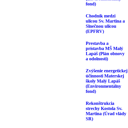
fond)
Chodník medzi
ulicou Sv. Martina a
Slnečnou ulicou
(EPFRV)
Prestavba a
prístavba MŠ Malý
Lapáš (Plán obnovy
a odolnosti)
Zvýšenie energetickej
účinnosti Materskej
školy Malý Lapáš
(Environmentálny
fond)
Rekonštrukcia
strechy Kostola Sv.
Martina (Úrad vlády
SR)