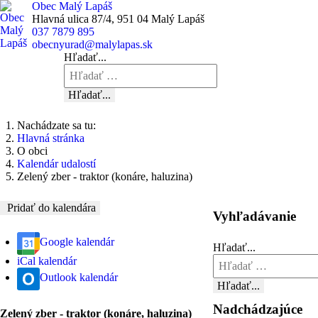
Obec Malý Lapáš
Hlavná ulica 87/4, 951 04 Malý Lapáš
037 7879 895
obecnyurad@malylapas.sk
Hľadať...
Hľadať...
Nachádzate sa tu:
Hlavná stránka
O obci
Kalendár udalostí
Zelený zber - traktor (konáre, haluzina)
Pridať do kalendára
Vyhľadávanie
Google kalendár
Hľadať...
iCal kalendár
Outlook kalendár
Hľadať...
Nadchádzajúce
Zelený zber - traktor (konáre, haluzina)