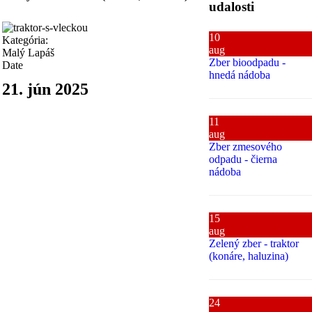
udalosti
10
Kategória:
aug
Malý Lapáš
Zber bioodpadu -
Date
hnedá nádoba
21. jún 2025
11
aug
Zber zmesového
odpadu - čierna
nádoba
15
aug
Zelený zber - traktor
(konáre, haluzina)
24