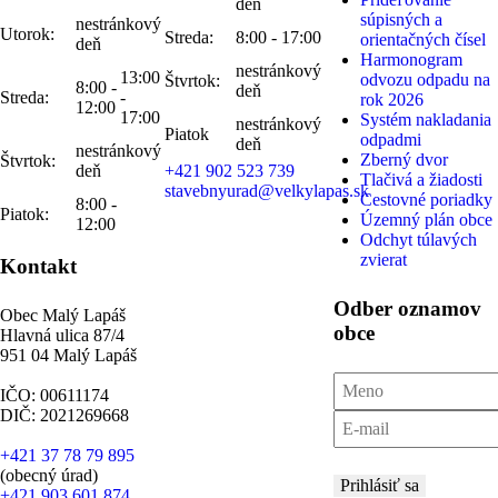
deň
súpisných a
nestránkový
Utorok:
Streda:
8:00 - 17:00
orientačných čísel
deň
Harmonogram
nestránkový
13:00
odvozu odpadu na
Štvrtok:
8:00 -
deň
Streda:
-
rok 2026
12:00
17:00
Systém nakladania
nestránkový
Piatok
odpadmi
deň
nestránkový
Zberný dvor
Štvrtok:
deň
+421 902 523 739
Tlačivá a žiadosti
stavebnyurad@velkylapas.sk
Cestovné poriadky
8:00 -
Piatok:
Územný plán obce
12:00
Odchyt túlavých
zvierat
Kontakt
Odber oznamov
Obec Malý Lapáš
obce
Hlavná ulica 87/4
951 04 Malý Lapáš
IČO: 00611174
DIČ: 2021269668
+421 37 78 79 895
(obecný úrad)
Prihlásiť sa
+421 903 601 874