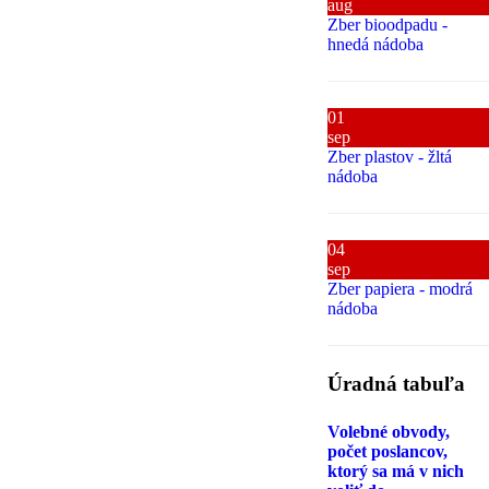
aug
Zber bioodpadu -
hnedá nádoba
01
sep
Zber plastov - žltá
nádoba
04
sep
Zber papiera - modrá
nádoba
Úradná tabuľa
Volebné obvody,
počet poslancov,
ktorý sa má v nich