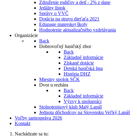
Združenie rodičov a detí - 2% z dane
Jedálny lístok
Správy o VVČ
Dotácia na stravu dieťaťa 2021
Edupage materskej školy
Hodnotenie aktualizačného vzdelávania
Organizácie
Back
Dobrovoľný hasičský zbor
Back
Základné informácie
Získané dotácie
Detská hasičská liga
História DHZ
Miestny spolok SČK
Dvor u rezbára
Back
Základné informácie
Výzvy k spolupráci
Stolnotenisový klub Malý Lapáš
Jednota dôchodcov na Slovensku Veľký Lapáš
Voľby samospráva 2026
Kontakt
Nachádzate sa tu: