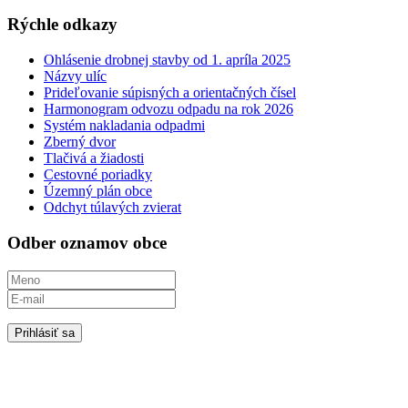
Rýchle odkazy
Ohlásenie drobnej stavby od 1. apríla 2025
Názvy ulíc
Prideľovanie súpisných a orientačných čísel
Harmonogram odvozu odpadu na rok 2026
Systém nakladania odpadmi
Zberný dvor
Tlačivá a žiadosti
Cestovné poriadky
Územný plán obce
Odchyt túlavých zvierat
Odber oznamov obce
Prihlásiť sa