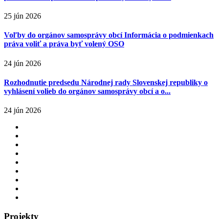
25 jún 2026
Voľby do orgánov samosprávy obcí Informácia o podmienkach
práva voliť a práva byť volený OSO
24 jún 2026
Rozhodnutie predsedu Národnej rady Slovenskej republiky o
vyhlásení volieb do orgánov samosprávy obcí a o...
24 jún 2026
Projekty