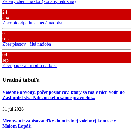
Zelený zber - traktor (konáre, haluzina)
24
aug
Zber bioodpadu - hnedá nádoba
01
sep
Zber plastov - žltá nádoba
04
sep
Zber papiera - modrá nádoba
Úradná tabuľa
Volebné obvody, počet poslancov, ktorý sa má v nich voliť do
Zastupiteľstva Nitrianskeho samosprávneho...
31 júl 2026
Menovanie zapisovateľky do miestnej volebnej komisie v
Malom Lapáši