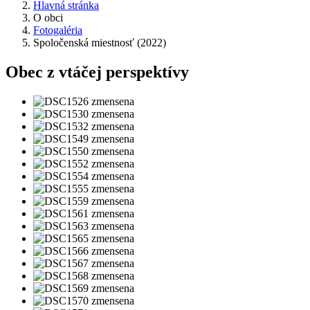
Hlavná stránka
O obci
Fotogaléria
Spoločenská miestnosť (2022)
Obec z vtáčej perspektívy