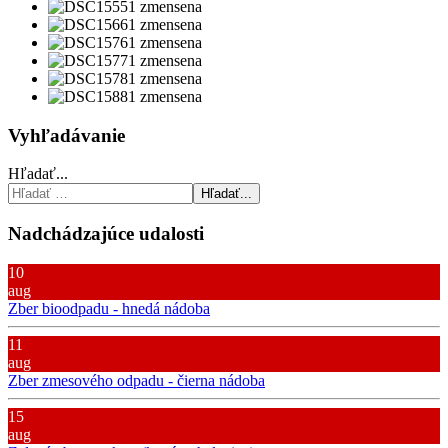
Vyhľadávanie
Hľadať...
Hľadať...
Nadchádzajúce udalosti
10
aug
Zber bioodpadu - hnedá nádoba
11
aug
Zber zmesového odpadu - čierna nádoba
15
aug