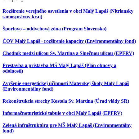
Rozšírenie verejného osvetlenia v obci Malý Lapáš (Nitriansky
samosprávny kraj)
Športovo – oddychová zóna (Program Slovensko)
ČOV Malý Lapáš - rozšírenie kapacity (Environmentálny fond)
Chodník medzi ulicou Sv. Martina a Slnečnou ulicou (EPFRV)
Prestavba a prístavba MŠ Malý Lapáš (Plán obnovy a
odolnosti)
Zvýšenie energetickej účinnosti Materskej školy Malý Lapáš
(Environmentálny fond)
Rekonštrukcia strechy Kostola Sv. Martina (Úrad vlády SR)
Informačnoturistické tabule v obci Malý Lapáš (EPFRV)
Zelená infraštruktúra pre MŠ Malý Lapáš (Environmentálny
fond)