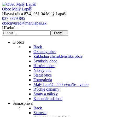
Obec Malý Lapáš
Hlavná ulica 87/4, 951 04 Malý Lapáš
037 7879 895
obecnyurad@malylapas.sk
Hľadať...
Hľadať...
O obci
Back
Oznamy obce
Základná charakteristika obce
Symboly obce
História obce
Názvy ulíc
Štatút obce
Fotogaléria
Malý Lapáš - 550 výročie - video
Rýchle oznamy
Straty a nálezy
Kalendár udalostí
Samospráva
Back
Starosta