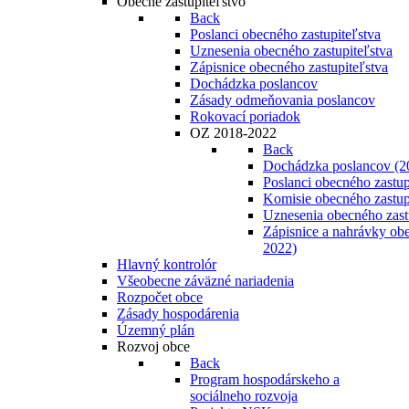
Obecné zastupiteľstvo
Back
Poslanci obecného zastupiteľstva
Uznesenia obecného zastupiteľstva
Zápisnice obecného zastupiteľstva
Dochádzka poslancov
Zásady odmeňovania poslancov
Rokovací poriadok
OZ 2018-2022
Back
Dochádzka poslancov (2
Poslanci obecného zastup
Komisie obecného zastup
Uznesenia obecného zast
Zápisnice a nahrávky obe
2022)
Hlavný kontrolór
Všeobecne záväzné nariadenia
Rozpočet obce
Zásady hospodárenia
Územný plán
Rozvoj obce
Back
Program hospodárskeho a
sociálneho rozvoja