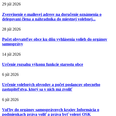
29 júl 2026
Zverejnenie e-mailovej adresy na doručenie oznámenia o
delegovaní člena a náhradníka do miestnej volebnej...
28 júl 2026
Počet obyvateľov obce ku dňu vyhlásenia volieb do orgánov
samosprávy
14 júl 2026
Určenie rozsahu výkonu funkcie starostu obce
6 júl 2026
Určenie volebných obvodov a počet poslancov obecného
zastupiteľstva, ktorý sa v nich má zvoliť
6 júl 2026
Voľby do orgánov samosprávnych krajov Informácia o
podmienkach práva voliť a práva byť volený OSK