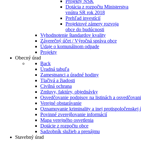
Projekty NSK
Dotácia z rozpočtu Ministerstva
vnútra SR rok 2018
Prehľad investícií
Projektové zámery rozvoja
obce do budúcnosti
Vyhodnotenie štandardov kvality
Záverečný účet / Výročná správa obce
Údaje o komunálnom odpade
Projekty
Obecný úrad
Back
Úradná tabuľa
Zamestnanci a úradné hodiny
Tlačivá a žiadosti
Civilná ochrana
Zmluvy, faktúry, objednávky
Osvedčovanie podpisov na listinách a osvedčovanie
Verejné obstarávanie
Oznamovanie kriminality a inej protispoločenskej 
Povinné zverejňovanie informácií
Mapa verejného osvetlenia
Dotácie z rozpočtu obce
Sadzobník služieb a prenájmu
Stavebný úrad