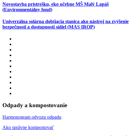
Novostavba prístrešku, eko učebne MŠ Malý Lapáš
(Environmentálny fond)
Univerzálna solárna dobíjacia stanica ako nástroj na zvýšenie
bezpečnosti a dostupnosti sídiel (MAS IROP)
Odpady a kompostovanie
Harmonogram odvozu odpadu
Ako správne kompostovať