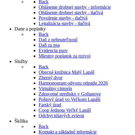
Back
Ohlásenie drobnej stavby - informácie
Ohlásenie drobnej stavby - tlačivá
Povolenie stavby - tlačivá
Legalizácia stavby - tlačivá
Dane a poplatky
Back
Daň z nehnuteľností
Daň za psa
Evidencia psov
Miestny poplatok za rozvoj
Služby
Back
Obecná knižnica Malý Lapáš
Zberný dvor
Harmonogram odvozu odpadu 2026
Virtuálny cintorín
Zdravotné stredisko v Golianove
Poštový úrad vo Veľkom Lapáši
Farský úrad
Coop Jednota Veľký Lapáš
Odchyt túlavých zvierat
Škôlka
Back
Kontakt a základné informácie