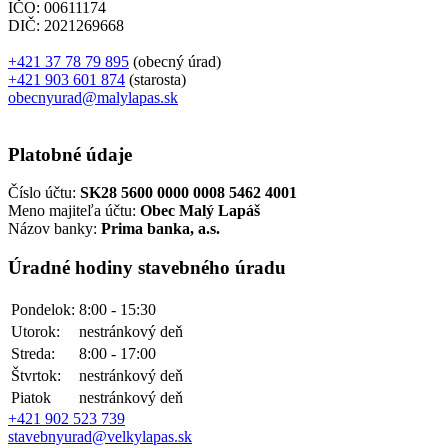
IČO: 00611174
DIČ: 2021269668
+421 37 78 79 895
(obecný úrad)
+421 903 601 874
(starosta)
obecnyurad@malylapas.sk
Platobné údaje
Číslo účtu:
SK28 5600 0000 0008 5462 4001
Meno majiteľa účtu:
Obec Malý Lapáš
Názov banky:
Prima banka, a.s.
Úradné hodiny stavebného úradu
Pondelok:
8:00 - 15:30
Utorok:
nestránkový deň
Streda:
8:00 - 17:00
Štvrtok:
nestránkový deň
Piatok
nestránkový deň
+421 902 523 739
stavebnyurad@velkylapas.sk