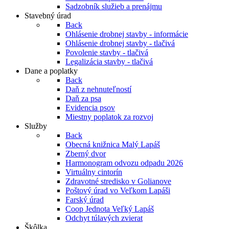
Sadzobník služieb a prenájmu
Stavebný úrad
Back
Ohlásenie drobnej stavby - informácie
Ohlásenie drobnej stavby - tlačivá
Povolenie stavby - tlačivá
Legalizácia stavby - tlačivá
Dane a poplatky
Back
Daň z nehnuteľností
Daň za psa
Evidencia psov
Miestny poplatok za rozvoj
Služby
Back
Obecná knižnica Malý Lapáš
Zberný dvor
Harmonogram odvozu odpadu 2026
Virtuálny cintorín
Zdravotné stredisko v Golianove
Poštový úrad vo Veľkom Lapáši
Farský úrad
Coop Jednota Veľký Lapáš
Odchyt túlavých zvierat
Škôlka