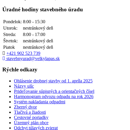
Úradné hodiny stavebného úradu
Pondelok:
8:00 - 15:30
Utorok:
nestránkový deň
Streda:
8:00 - 17:00
Štvrtok:
nestránkový deň
Piatok
nestránkový deň
+421 902 523 739
stavebnyurad@velkylapas.sk
Rýchle odkazy
Ohlásenie drobnej stavby od 1. apríla 2025
Názvy ulíc
Prideľovanie súpisných a orientačných čísel
Harmonogram odvozu odpadu na rok 2026
Systém nakladania odpadmi
Zberný dvor
Tlačivá a žiadosti
Cestovné poriadky
Územný plán obce
Odchyt túlavých zvierat