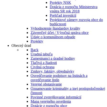
Projekty NSK
Dotácia z rozpočtu Ministerstva
vnútra SR rok 2018
Prehľad investícií
Projektové zámery rozvoja obce do
budúcnosti
Vyhodnotenie štandardov kvality
Záverečný účet / Výročná správa obce
Údaje o komunálnom odpade
Projekty
Obecný úrad
Back
Úradná tabuľa
Zamestnanci a úradné hodiny
Tlačivá a žiadosti
Civilná ochrana
Zmluvy, faktúry, objednávky
Osvedčovanie podpisov na listinách a
osvedčovanie listín
Verejné obstarávanie
Oznamovanie kriminality a inej protispoločenskej
činnosti
Povinné zverejňovanie informácií
Mapa verejného osvetlenia
Dotácie z rozpočtu obce