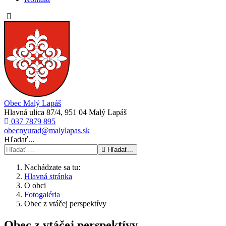
Obec Malý Lapáš
Hlavná ulica 87/4, 951 04 Malý Lapáš
037 7879 895
obecnyurad@malylapas.sk
Hľadať...
Hľadať...
Nachádzate sa tu:
Hlavná stránka
O obci
Fotogaléria
Obec z vtáčej perspektívy
Obec z vtáčej perspektívy