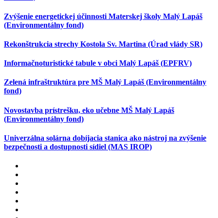
Zvýšenie energetickej účinnosti Materskej školy Malý Lapáš
(Environmentálny fond)
Rekonštrukcia strechy Kostola Sv. Martina (Úrad vlády SR)
Informačnoturistické tabule v obci Malý Lapáš (EPFRV)
Zelená infraštruktúra pre MŠ Malý Lapáš (Environmentálny
fond)
Novostavba prístrešku, eko učebne MŠ Malý Lapáš
(Environmentálny fond)
Univerzálna solárna dobíjacia stanica ako nástroj na zvýšenie
bezpečnosti a dostupnosti sídiel (MAS IROP)