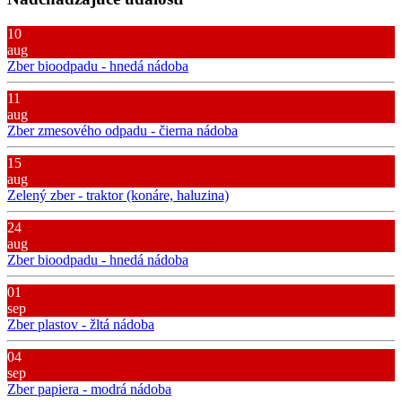
10
aug
Zber bioodpadu - hnedá nádoba
11
aug
Zber zmesového odpadu - čierna nádoba
15
aug
Zelený zber - traktor (konáre, haluzina)
24
aug
Zber bioodpadu - hnedá nádoba
01
sep
Zber plastov - žltá nádoba
04
sep
Zber papiera - modrá nádoba