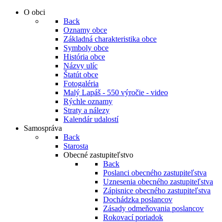
O obci
Back
Oznamy obce
Základná charakteristika obce
Symboly obce
História obce
Názvy ulíc
Štatút obce
Fotogaléria
Malý Lapáš - 550 výročie - video
Rýchle oznamy
Straty a nálezy
Kalendár udalostí
Samospráva
Back
Starosta
Obecné zastupiteľstvo
Back
Poslanci obecného zastupiteľstva
Uznesenia obecného zastupiteľstva
Zápisnice obecného zastupiteľstva
Dochádzka poslancov
Zásady odmeňovania poslancov
Rokovací poriadok