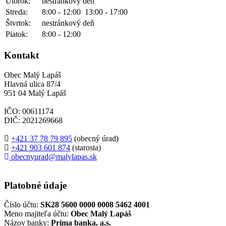
Utorok:
nestránkový deň
Streda:
8:00 - 12:00
13:00 - 17:00
Štvrtok:
nestránkový deň
Piatok:
8:00 - 12:00
Kontakt
Obec Malý Lapáš
Hlavná ulica 87/4
951 04 Malý Lapáš
IČO: 00611174
DIČ: 2021269668
+421 37 78 79 895
(obecný úrad)
+421 903 601 874
(starosta)
obecnyurad@malylapas.sk
Platobné údaje
Číslo účtu:
SK28 5600 0000 0008 5462 4001
Meno majiteľa účtu:
Obec Malý Lapáš
Názov banky:
Prima banka, a.s.