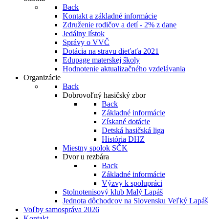
Back
Kontakt a základné informácie
Združenie rodičov a detí - 2% z dane
Jedálny lístok
Správy o VVČ
Dotácia na stravu dieťaťa 2021
Edupage materskej školy
Hodnotenie aktualizačného vzdelávania
Organizácie
Back
Dobrovoľný hasičský zbor
Back
Základné informácie
Získané dotácie
Detská hasičská liga
História DHZ
Miestny spolok SČK
Dvor u rezbára
Back
Základné informácie
Výzvy k spolupráci
Stolnotenisový klub Malý Lapáš
Jednota dôchodcov na Slovensku Veľký Lapáš
Voľby samospráva 2026
Kontakt