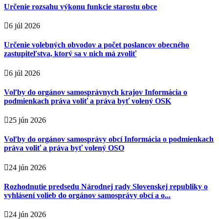
Určenie rozsahu výkonu funkcie starostu obce
6 júl 2026
Určenie volebných obvodov a počet poslancov obecného
zastupiteľstva, ktorý sa v nich má zvoliť
6 júl 2026
Voľby do orgánov samosprávnych krajov Informácia o
podmienkach práva voliť a práva byť volený OSK
25 jún 2026
Voľby do orgánov samosprávy obcí Informácia o podmienkach
práva voliť a práva byť volený OSO
24 jún 2026
Rozhodnutie predsedu Národnej rady Slovenskej republiky o
vyhlásení volieb do orgánov samosprávy obcí a o...
24 jún 2026