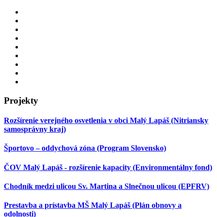
Projekty
Rozšírenie verejného osvetlenia v obci Malý Lapáš (Nitriansky
samosprávny kraj)
Športovo – oddychová zóna (Program Slovensko)
ČOV Malý Lapáš - rozšírenie kapacity (Environmentálny fond)
Chodník medzi ulicou Sv. Martina a Slnečnou ulicou (EPFRV)
Prestavba a prístavba MŠ Malý Lapáš (Plán obnovy a
odolnosti)