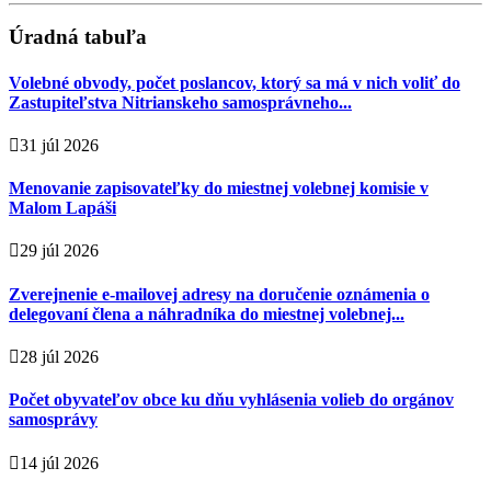
Úradná tabuľa
Volebné obvody, počet poslancov, ktorý sa má v nich voliť do
Zastupiteľstva Nitrianskeho samosprávneho...
31 júl 2026
Menovanie zapisovateľky do miestnej volebnej komisie v
Malom Lapáši
29 júl 2026
Zverejnenie e-mailovej adresy na doručenie oznámenia o
delegovaní člena a náhradníka do miestnej volebnej...
28 júl 2026
Počet obyvateľov obce ku dňu vyhlásenia volieb do orgánov
samosprávy
14 júl 2026