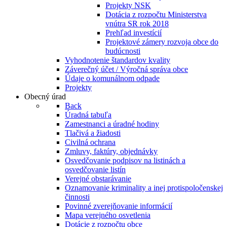
Projekty NSK
Dotácia z rozpočtu Ministerstva
vnútra SR rok 2018
Prehľad investícií
Projektové zámery rozvoja obce do
budúcnosti
Vyhodnotenie štandardov kvality
Záverečný účet / Výročná správa obce
Údaje o komunálnom odpade
Projekty
Obecný úrad
Back
Úradná tabuľa
Zamestnanci a úradné hodiny
Tlačivá a žiadosti
Civilná ochrana
Zmluvy, faktúry, objednávky
Osvedčovanie podpisov na listinách a
osvedčovanie listín
Verejné obstarávanie
Oznamovanie kriminality a inej protispoločenskej
činnosti
Povinné zverejňovanie informácií
Mapa verejného osvetlenia
Dotácie z rozpočtu obce