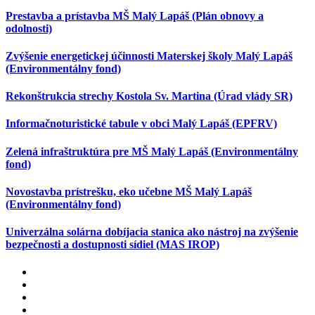
Prestavba a prístavba MŠ Malý Lapáš (Plán obnovy a
odolnosti)
Zvýšenie energetickej účinnosti Materskej školy Malý Lapáš
(Environmentálny fond)
Rekonštrukcia strechy Kostola Sv. Martina (Úrad vlády SR)
Informačnoturistické tabule v obci Malý Lapáš (EPFRV)
Zelená infraštruktúra pre MŠ Malý Lapáš (Environmentálny
fond)
Novostavba prístrešku, eko učebne MŠ Malý Lapáš
(Environmentálny fond)
Univerzálna solárna dobíjacia stanica ako nástroj na zvýšenie
bezpečnosti a dostupnosti sídiel (MAS IROP)