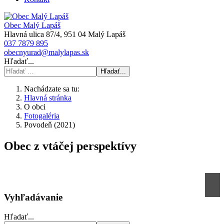
Obec Malý Lapáš
Hlavná ulica 87/4, 951 04 Malý Lapáš
037 7879 895
obecnyurad@malylapas.sk
Hľadať...
Hľadať...
Nachádzate sa tu:
Hlavná stránka
O obci
Fotogaléria
Povodeň (2021)
Obec z vtáčej perspektívy
Vyhľadávanie
Hľadať...