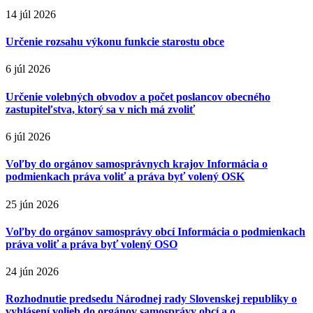
14 júl 2026
Určenie rozsahu výkonu funkcie starostu obce
6 júl 2026
Určenie volebných obvodov a počet poslancov obecného
zastupiteľstva, ktorý sa v nich má zvoliť
6 júl 2026
Voľby do orgánov samosprávnych krajov Informácia o
podmienkach práva voliť a práva byť volený OSK
25 jún 2026
Voľby do orgánov samosprávy obcí Informácia o podmienkach
práva voliť a práva byť volený OSO
24 jún 2026
Rozhodnutie predsedu Národnej rady Slovenskej republiky o
vyhlásení volieb do orgánov samosprávy obcí a o...