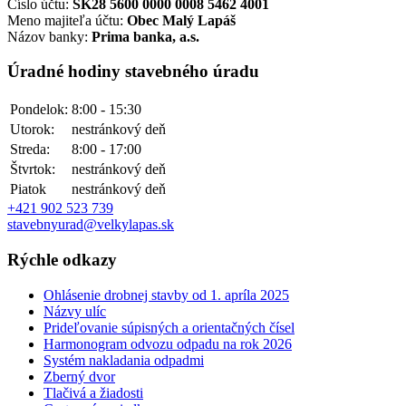
Číslo účtu:
SK28 5600 0000 0008 5462 4001
Meno majiteľa účtu:
Obec Malý Lapáš
Názov banky:
Prima banka, a.s.
Úradné hodiny stavebného úradu
Pondelok:
8:00 - 15:30
Utorok:
nestránkový deň
Streda:
8:00 - 17:00
Štvrtok:
nestránkový deň
Piatok
nestránkový deň
+421 902 523 739
stavebnyurad@velkylapas.sk
Rýchle odkazy
Ohlásenie drobnej stavby od 1. apríla 2025
Názvy ulíc
Prideľovanie súpisných a orientačných čísel
Harmonogram odvozu odpadu na rok 2026
Systém nakladania odpadmi
Zberný dvor
Tlačivá a žiadosti