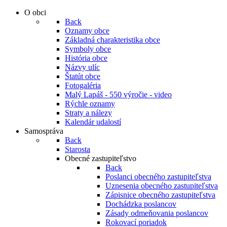
O obci
Back
Oznamy obce
Základná charakteristika obce
Symboly obce
História obce
Názvy ulíc
Štatút obce
Fotogaléria
Malý Lapáš - 550 výročie - video
Rýchle oznamy
Straty a nálezy
Kalendár udalostí
Samospráva
Back
Starosta
Obecné zastupiteľstvo
Back
Poslanci obecného zastupiteľstva
Uznesenia obecného zastupiteľstva
Zápisnice obecného zastupiteľstva
Dochádzka poslancov
Zásady odmeňovania poslancov
Rokovací poriadok