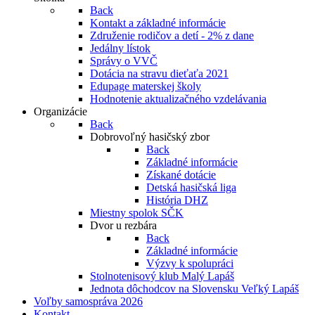
Back
Kontakt a základné informácie
Združenie rodičov a detí - 2% z dane
Jedálny lístok
Správy o VVČ
Dotácia na stravu dieťaťa 2021
Edupage materskej školy
Hodnotenie aktualizačného vzdelávania
Organizácie
Back
Dobrovoľný hasičský zbor
Back
Základné informácie
Získané dotácie
Detská hasičská liga
História DHZ
Miestny spolok SČK
Dvor u rezbára
Back
Základné informácie
Výzvy k spolupráci
Stolnotenisový klub Malý Lapáš
Jednota dôchodcov na Slovensku Veľký Lapáš
Voľby samospráva 2026
Kontakt