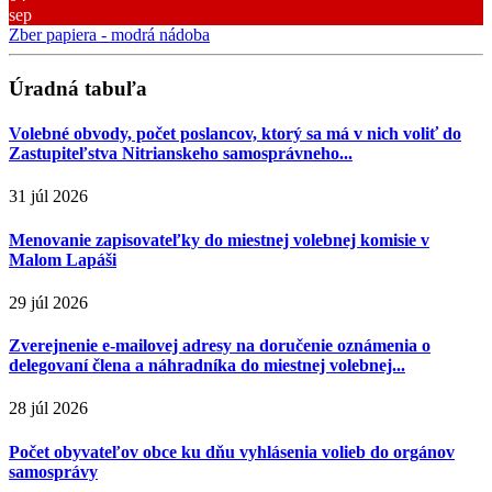
sep
Zber papiera - modrá nádoba
Úradná tabuľa
Volebné obvody, počet poslancov, ktorý sa má v nich voliť do
Zastupiteľstva Nitrianskeho samosprávneho...
31 júl 2026
Menovanie zapisovateľky do miestnej volebnej komisie v
Malom Lapáši
29 júl 2026
Zverejnenie e-mailovej adresy na doručenie oznámenia o
delegovaní člena a náhradníka do miestnej volebnej...
28 júl 2026
Počet obyvateľov obce ku dňu vyhlásenia volieb do orgánov
samosprávy