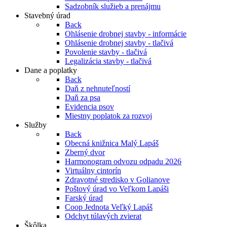
Sadzobník služieb a prenájmu
Stavebný úrad
Back
Ohlásenie drobnej stavby - informácie
Ohlásenie drobnej stavby - tlačivá
Povolenie stavby - tlačivá
Legalizácia stavby - tlačivá
Dane a poplatky
Back
Daň z nehnuteľností
Daň za psa
Evidencia psov
Miestny poplatok za rozvoj
Služby
Back
Obecná knižnica Malý Lapáš
Zberný dvor
Harmonogram odvozu odpadu 2026
Virtuálny cintorín
Zdravotné stredisko v Golianove
Poštový úrad vo Veľkom Lapáši
Farský úrad
Coop Jednota Veľký Lapáš
Odchyt túlavých zvierat
Škôlka