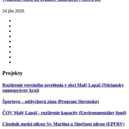
24 jún 2026
Projekty
Rozšírenie verejného osvetlenia v obci Malý Lapáš (Nitriansky
samosprávny kraj)
Športovo – oddychová zóna (Program Slovensko)
ČOV Malý Lapáš - rozšírenie kapacity (Environmentálny fond)
Chodník medzi ulicou Sv. Martina a Slnečnou ulicou (EPFRV)