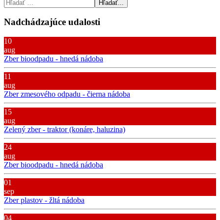
Hľadať...
Nadchádzajúce udalosti
10
aug
Zber bioodpadu - hnedá nádoba
11
aug
Zber zmesového odpadu - čierna nádoba
15
aug
Zelený zber - traktor (konáre, haluzina)
24
aug
Zber bioodpadu - hnedá nádoba
01
sep
Zber plastov - žltá nádoba
04