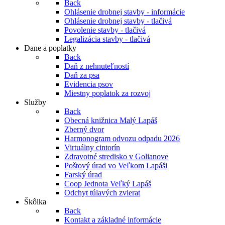
Back
Ohlásenie drobnej stavby - informácie
Ohlásenie drobnej stavby - tlačivá
Povolenie stavby - tlačivá
Legalizácia stavby - tlačivá
Dane a poplatky
Back
Daň z nehnuteľností
Daň za psa
Evidencia psov
Miestny poplatok za rozvoj
Služby
Back
Obecná knižnica Malý Lapáš
Zberný dvor
Harmonogram odvozu odpadu 2026
Virtuálny cintorín
Zdravotné stredisko v Golianove
Poštový úrad vo Veľkom Lapáši
Farský úrad
Coop Jednota Veľký Lapáš
Odchyt túlavých zvierat
Škôlka
Back
Kontakt a základné informácie