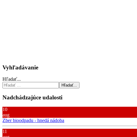
Vyhľadávanie
Hľadať...
Hľadať...
Nadchádzajúce udalosti
10
aug
Zber bioodpadu - hnedá nádoba
11
aug