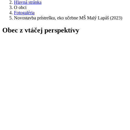
Hlavná stránka
O obci
Fotogaléria
Novostavba prístrešku, eko učebne MŠ Malý Lapáš (2023)
Obec z vtáčej perspektívy