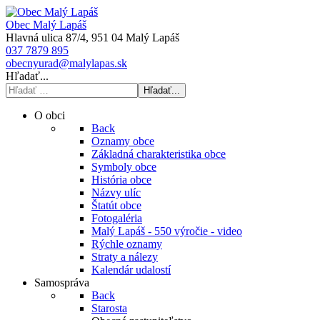
Obec Malý Lapáš
Hlavná ulica 87/4, 951 04 Malý Lapáš
037 7879 895
obecnyurad@malylapas.sk
Hľadať...
Hľadať...
O obci
Back
Oznamy obce
Základná charakteristika obce
Symboly obce
História obce
Názvy ulíc
Štatút obce
Fotogaléria
Malý Lapáš - 550 výročie - video
Rýchle oznamy
Straty a nálezy
Kalendár udalostí
Samospráva
Back
Starosta