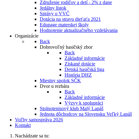
Združenie rodičov a detí - 2% z dane
Jedálny lístok
Správy o VVČ
Dotácia na stravu dieťaťa 2021
Edupage materskej školy
Hodnotenie aktualizačného vzdelávania
Organizácie
Back
Dobrovoľný hasičský zbor
Back
Základné informácie
Získané dotácie
Detská hasičská liga
História DHZ
Miestny spolok SČK
Dvor u rezbára
Back
Základné informácie
Výzvy k spolupráci
Stolnotenisový klub Malý Lapáš
Jednota dôchodcov na Slovensku Veľký Lapáš
Voľby samospráva 2026
Kontakt
Nachádzate sa tu: