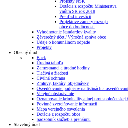
Projekty NSK
Dotácia z rozpočtu Ministerstva
vnútra SR rok 2018
Prehľad investícií
Projektové zámery rozvoja
obce do budúcnosti
Vyhodnotenie štandardov kvality
Záverečný účet / Výročná správa obce
Údaje o komunálnom odpade
Projekty
Obecný úrad
Back
Úradná tabuľa
Zamestnanci a úradné hodiny
Tlačivá a žiadosti
Civilná ochrana
Zmluvy, faktúry, objednávky
Osvedčovanie podpisov na listinách a osvedčovanie
Verejné obstarávanie
Oznamovanie kriminality a inej protispoločenskej 
Povinné zverejňovanie informácií
Mapa verejného osvetlenia
Dotácie z rozpočtu obce
Sadzobník služieb a prenájmu
Stavebný úrad