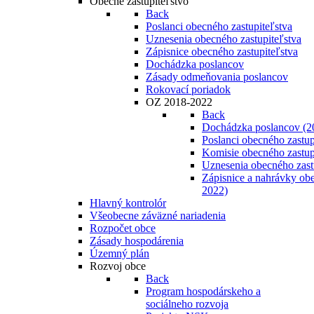
Obecné zastupiteľstvo
Back
Poslanci obecného zastupiteľstva
Uznesenia obecného zastupiteľstva
Zápisnice obecného zastupiteľstva
Dochádzka poslancov
Zásady odmeňovania poslancov
Rokovací poriadok
OZ 2018-2022
Back
Dochádzka poslancov (2
Poslanci obecného zastup
Komisie obecného zastup
Uznesenia obecného zast
Zápisnice a nahrávky obe
2022)
Hlavný kontrolór
Všeobecne záväzné nariadenia
Rozpočet obce
Zásady hospodárenia
Územný plán
Rozvoj obce
Back
Program hospodárskeho a
sociálneho rozvoja