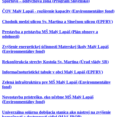
Športovo – oddychová zóna (Program Slovensko)
ČOV Malý Lapáš - rozšírenie kapacity (Environmentálny fond)
Chodník medzi ulicou Sv. Martina a Slnečnou ulicou (EPFRV)
Prestavba a prístavba MŠ Malý Lapáš (Plán obnovy a
odolnosti)
Zvýšenie energetickej účinnosti Materskej školy Malý Lapáš
(Environmentálny fond)
Rekonštrukcia strechy Kostola Sv. Martina (Úrad vlády SR)
Informačnoturistické tabule v obci Malý Lapáš (EPFRV)
Zelená infraštruktúra pre MŠ Malý Lapáš (Environmentálny
fond)
Novostavba prístrešku, eko učebne MŠ Malý Lapáš
(Environmentálny fond)
Univerzálna solárna dobíjacia stanica ako nástroj na zvýšenie
bezpečnosti a dostupnosti sídiel (MAS IROP)