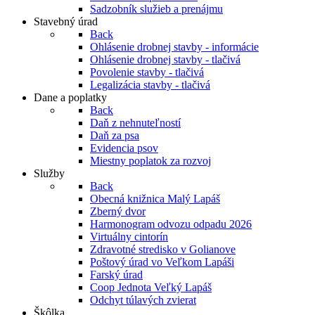
Sadzobník služieb a prenájmu
Stavebný úrad
Back
Ohlásenie drobnej stavby - informácie
Ohlásenie drobnej stavby - tlačivá
Povolenie stavby - tlačivá
Legalizácia stavby - tlačivá
Dane a poplatky
Back
Daň z nehnuteľností
Daň za psa
Evidencia psov
Miestny poplatok za rozvoj
Služby
Back
Obecná knižnica Malý Lapáš
Zberný dvor
Harmonogram odvozu odpadu 2026
Virtuálny cintorín
Zdravotné stredisko v Golianove
Poštový úrad vo Veľkom Lapáši
Farský úrad
Coop Jednota Veľký Lapáš
Odchyt túlavých zvierat
Škôlka