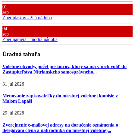
01
sep
Zber plastov - žltá nádoba
04
sep
Zber papiera - modrá nádoba
Úradná tabuľa
Volebné obvody, počet poslancov, ktorý sa má v nich voliť do
Zastupiteľstva Nitrianskeho samosprávneho...
31 júl 2026
Menovanie zapisovateľky do miestnej volebnej komisie v
Malom Lapáši
29 júl 2026
Zverejnenie e-mailovej adresy na doručenie oznámenia o
delegovaní člena a náhradníka do miestnej volebnej...