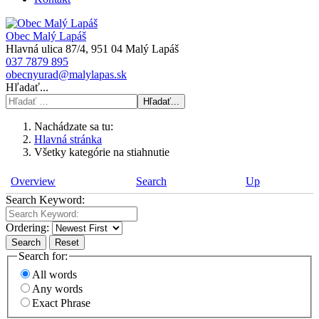
Obec Malý Lapáš
Hlavná ulica 87/4, 951 04 Malý Lapáš
037 7879 895
obecnyurad@malylapas.sk
Hľadať...
Hľadať...
Nachádzate sa tu:
Hlavná stránka
Všetky kategórie na stiahnutie
Overview
Search
Up
Search Keyword:
Ordering:
Search
Reset
Search for:
All words
Any words
Exact Phrase