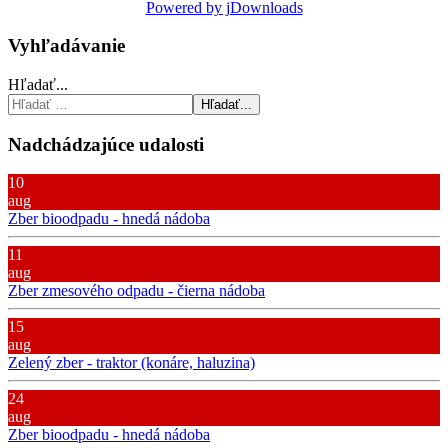
Powered by jDownloads
Vyhľadávanie
Hľadať...
Hľadať...
Nadchádzajúce udalosti
10
aug
Zber bioodpadu - hnedá nádoba
11
aug
Zber zmesového odpadu - čierna nádoba
15
aug
Zelený zber - traktor (konáre, haluzina)
24
aug
Zber bioodpadu - hnedá nádoba