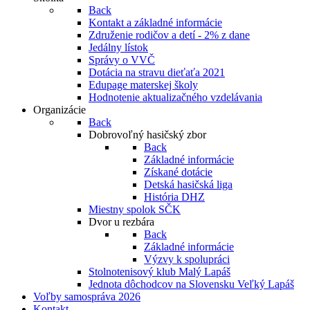
Back
Kontakt a základné informácie
Združenie rodičov a detí - 2% z dane
Jedálny lístok
Správy o VVČ
Dotácia na stravu dieťaťa 2021
Edupage materskej školy
Hodnotenie aktualizačného vzdelávania
Organizácie
Back
Dobrovoľný hasičský zbor
Back
Základné informácie
Získané dotácie
Detská hasičská liga
História DHZ
Miestny spolok SČK
Dvor u rezbára
Back
Základné informácie
Výzvy k spolupráci
Stolnotenisový klub Malý Lapáš
Jednota dôchodcov na Slovensku Veľký Lapáš
Voľby samospráva 2026
Kontakt