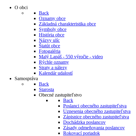
O obci
Back
Oznamy obce
Základná charakteristika obce
Symboly obce
História obce
Názvy ulíc
Štatút obce
Fotogaléria
Malý Lapáš - 550 výročie - video
Rýchle oznamy
Straty a nálezy
Kalendár udalostí
Samospráva
Back
Starosta
Obecné zastupiteľstvo
Back
Poslanci obecného zastupiteľstva
Uznesenia obecného zastupiteľstva
Zápisnice obecného zastupiteľstva
Dochádzka poslancov
Zásady odmeňovania poslancov
Rokovací poriadok