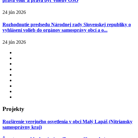
práva voliť a práva byť volený OSO
24 jún 2026
Rozhodnutie predsedu Národnej rady Slovenskej republiky o
vyhlásení volieb do orgánov samosprávy obcí a o...
24 jún 2026
Projekty
Rozšírenie verejného osvetlenia v obci Malý Lapáš (Nitriansky
samosprávny kraj)