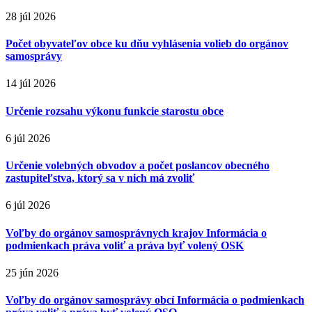
28 júl 2026
Počet obyvateľov obce ku dňu vyhlásenia volieb do orgánov
samosprávy
14 júl 2026
Určenie rozsahu výkonu funkcie starostu obce
6 júl 2026
Určenie volebných obvodov a počet poslancov obecného
zastupiteľstva, ktorý sa v nich má zvoliť
6 júl 2026
Voľby do orgánov samosprávnych krajov Informácia o
podmienkach práva voliť a práva byť volený OSK
25 jún 2026
Voľby do orgánov samosprávy obcí Informácia o podmienkach