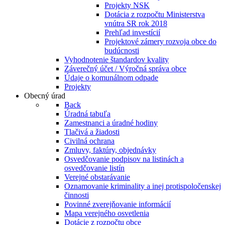
Projekty NSK
Dotácia z rozpočtu Ministerstva
vnútra SR rok 2018
Prehľad investícií
Projektové zámery rozvoja obce do
budúcnosti
Vyhodnotenie štandardov kvality
Záverečný účet / Výročná správa obce
Údaje o komunálnom odpade
Projekty
Obecný úrad
Back
Úradná tabuľa
Zamestnanci a úradné hodiny
Tlačivá a žiadosti
Civilná ochrana
Zmluvy, faktúry, objednávky
Osvedčovanie podpisov na listinách a
osvedčovanie listín
Verejné obstarávanie
Oznamovanie kriminality a inej protispoločenskej
činnosti
Povinné zverejňovanie informácií
Mapa verejného osvetlenia
Dotácie z rozpočtu obce