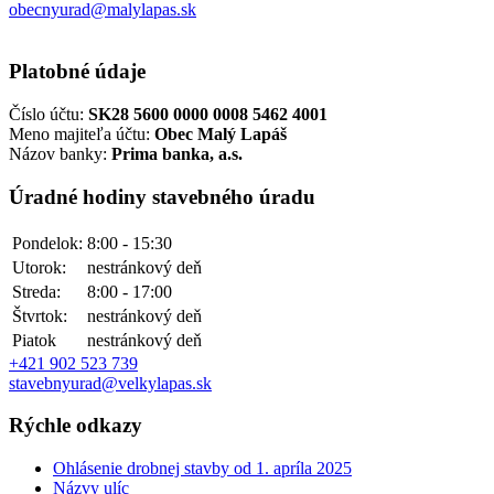
obecnyurad@malylapas.sk
Platobné údaje
Číslo účtu:
SK28 5600 0000 0008 5462 4001
Meno majiteľa účtu:
Obec Malý Lapáš
Názov banky:
Prima banka, a.s.
Úradné hodiny stavebného úradu
Pondelok:
8:00 - 15:30
Utorok:
nestránkový deň
Streda:
8:00 - 17:00
Štvrtok:
nestránkový deň
Piatok
nestránkový deň
+421 902 523 739
stavebnyurad@velkylapas.sk
Rýchle odkazy
Ohlásenie drobnej stavby od 1. apríla 2025
Názvy ulíc