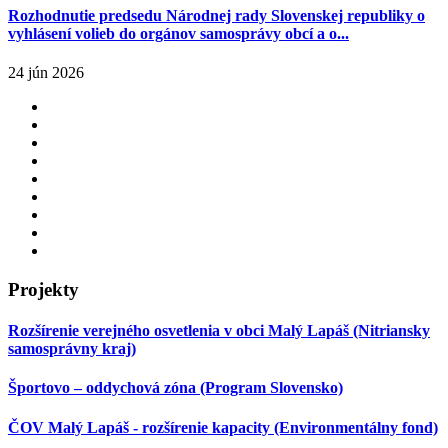
Rozhodnutie predsedu Národnej rady Slovenskej republiky o
vyhlásení volieb do orgánov samosprávy obcí a o...
24 jún 2026
Projekty
Rozšírenie verejného osvetlenia v obci Malý Lapáš (Nitriansky
samosprávny kraj)
Športovo – oddychová zóna (Program Slovensko)
ČOV Malý Lapáš - rozšírenie kapacity (Environmentálny fond)