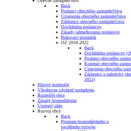
Obecné zastupiteľstvo
Back
Poslanci obecného zastupiteľstva
Uznesenia obecného zastupiteľstva
Zápisnice obecného zastupiteľstva
Dochádzka poslancov
Zásady odmeňovania poslancov
Rokovací poriadok
OZ 2018-2022
Back
Dochádzka poslancov (2
Poslanci obecného zastup
Komisie obecného zastup
Uznesenia obecného zast
Zápisnice a nahrávky obe
2022)
Hlavný kontrolór
Všeobecne záväzné nariadenia
Rozpočet obce
Zásady hospodárenia
Územný plán
Rozvoj obce
Back
Program hospodárskeho a
sociálneho rozvoja