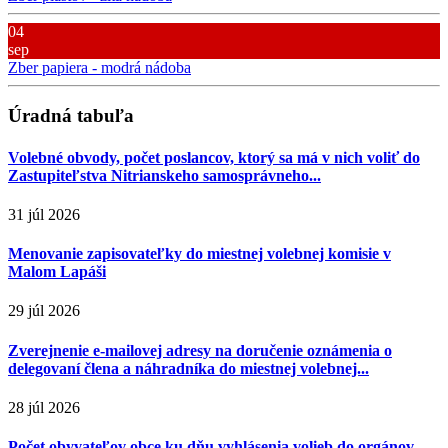
04
sep
Zber papiera - modrá nádoba
Úradná tabuľa
Volebné obvody, počet poslancov, ktorý sa má v nich voliť do
Zastupiteľstva Nitrianskeho samosprávneho...
31 júl 2026
Menovanie zapisovateľky do miestnej volebnej komisie v
Malom Lapáši
29 júl 2026
Zverejnenie e-mailovej adresy na doručenie oznámenia o
delegovaní člena a náhradníka do miestnej volebnej...
28 júl 2026
Počet obyvateľov obce ku dňu vyhlásenia volieb do orgánov