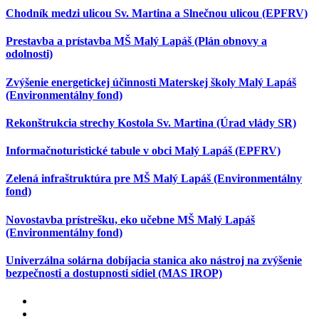
Chodník medzi ulicou Sv. Martina a Slnečnou ulicou (EPFRV)
Prestavba a prístavba MŠ Malý Lapáš (Plán obnovy a
odolnosti)
Zvýšenie energetickej účinnosti Materskej školy Malý Lapáš
(Environmentálny fond)
Rekonštrukcia strechy Kostola Sv. Martina (Úrad vlády SR)
Informačnoturistické tabule v obci Malý Lapáš (EPFRV)
Zelená infraštruktúra pre MŠ Malý Lapáš (Environmentálny
fond)
Novostavba prístrešku, eko učebne MŠ Malý Lapáš
(Environmentálny fond)
Univerzálna solárna dobíjacia stanica ako nástroj na zvýšenie
bezpečnosti a dostupnosti sídiel (MAS IROP)