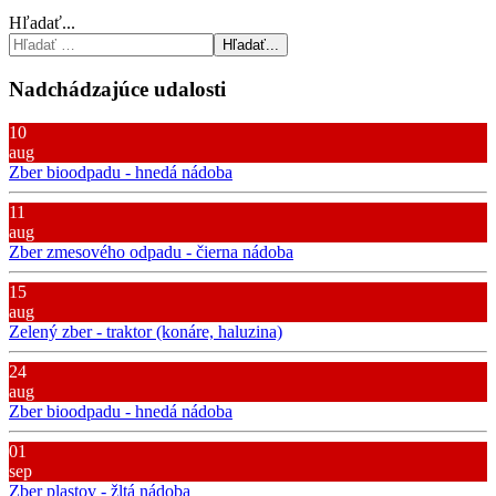
Hľadať...
Hľadať...
Nadchádzajúce udalosti
10
aug
Zber bioodpadu - hnedá nádoba
11
aug
Zber zmesového odpadu - čierna nádoba
15
aug
Zelený zber - traktor (konáre, haluzina)
24
aug
Zber bioodpadu - hnedá nádoba
01
sep
Zber plastov - žltá nádoba