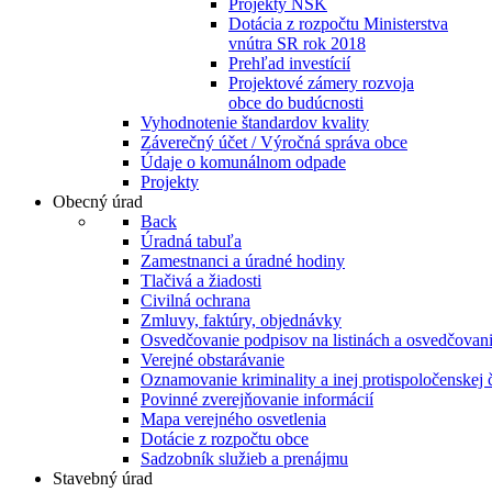
Projekty NSK
Dotácia z rozpočtu Ministerstva
vnútra SR rok 2018
Prehľad investícií
Projektové zámery rozvoja
obce do budúcnosti
Vyhodnotenie štandardov kvality
Záverečný účet / Výročná správa obce
Údaje o komunálnom odpade
Projekty
Obecný úrad
Back
Úradná tabuľa
Zamestnanci a úradné hodiny
Tlačivá a žiadosti
Civilná ochrana
Zmluvy, faktúry, objednávky
Osvedčovanie podpisov na listinách a osvedčovanie
Verejné obstarávanie
Oznamovanie kriminality a inej protispoločenskej 
Povinné zverejňovanie informácií
Mapa verejného osvetlenia
Dotácie z rozpočtu obce
Sadzobník služieb a prenájmu
Stavebný úrad