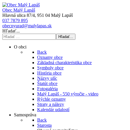
Obec Malý Lapáš
Hlavná ulica 87/4, 951 04 Malý Lapáš
037 7879 895
obecnyurad@malylapas.sk
Hľadať...
Hľadať...
O obci
Back
Oznamy obce
Základná charakteristika obce
Symboly obce
História obce
Názvy ulíc
Štatút obce
Fotogaléria
Malý Lapáš - 550 výročie - video
Rýchle oznamy
Straty a nálezy
Kalendár udalostí
Samospráva
Back
Starosta