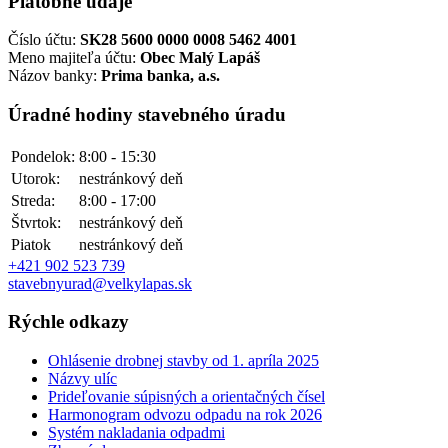
Platobné údaje
Číslo účtu:
SK28 5600 0000 0008 5462 4001
Meno majiteľa účtu:
Obec Malý Lapáš
Názov banky:
Prima banka, a.s.
Úradné hodiny stavebného úradu
Pondelok:
8:00 - 15:30
Utorok:
nestránkový deň
Streda:
8:00 - 17:00
Štvrtok:
nestránkový deň
Piatok
nestránkový deň
+421 902 523 739
stavebnyurad@velkylapas.sk
Rýchle odkazy
Ohlásenie drobnej stavby od 1. apríla 2025
Názvy ulíc
Prideľovanie súpisných a orientačných čísel
Harmonogram odvozu odpadu na rok 2026
Systém nakladania odpadmi