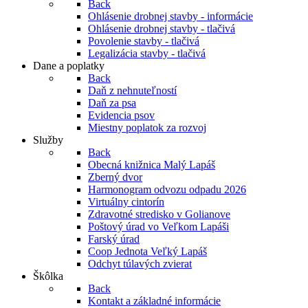
Back
Ohlásenie drobnej stavby - informácie
Ohlásenie drobnej stavby - tlačivá
Povolenie stavby - tlačivá
Legalizácia stavby - tlačivá
Dane a poplatky
Back
Daň z nehnuteľností
Daň za psa
Evidencia psov
Miestny poplatok za rozvoj
Služby
Back
Obecná knižnica Malý Lapáš
Zberný dvor
Harmonogram odvozu odpadu 2026
Virtuálny cintorín
Zdravotné stredisko v Golianove
Poštový úrad vo Veľkom Lapáši
Farský úrad
Coop Jednota Veľký Lapáš
Odchyt túlavých zvierat
Škôlka
Back
Kontakt a základné informácie