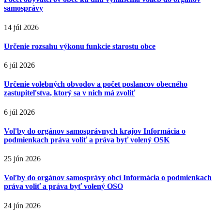
samosprávy
14 júl 2026
Určenie rozsahu výkonu funkcie starostu obce
6 júl 2026
Určenie volebných obvodov a počet poslancov obecného
zastupiteľstva, ktorý sa v nich má zvoliť
6 júl 2026
Voľby do orgánov samosprávnych krajov Informácia o
podmienkach práva voliť a práva byť volený OSK
25 jún 2026
Voľby do orgánov samosprávy obcí Informácia o podmienkach
práva voliť a práva byť volený OSO
24 jún 2026