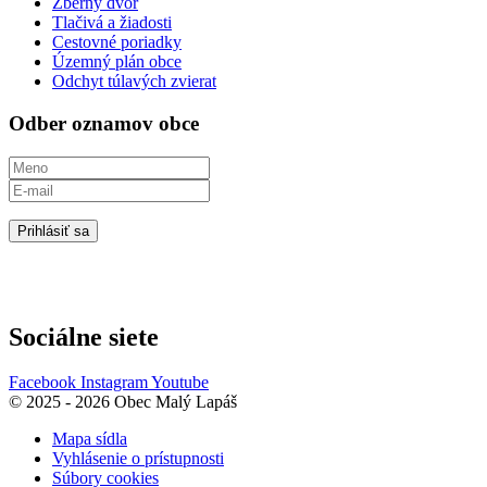
Zberný dvor
Tlačivá a žiadosti
Cestovné poriadky
Územný plán obce
Odchyt túlavých zvierat
Odber oznamov obce
Prihlásiť sa
Sociálne siete
Facebook
Instagram
Youtube
© 2025 - 2026 Obec Malý Lapáš
Mapa sídla
Vyhlásenie o prístupnosti
Súbory cookies