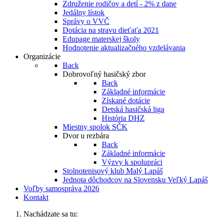
Združenie rodičov a detí - 2% z dane
Jedálny lístok
Správy o VVČ
Dotácia na stravu dieťaťa 2021
Edupage materskej školy
Hodnotenie aktualizačného vzdelávania
Organizácie
Back
Dobrovoľný hasičský zbor
Back
Základné informácie
Získané dotácie
Detská hasičská liga
História DHZ
Miestny spolok SČK
Dvor u rezbára
Back
Základné informácie
Výzvy k spolupráci
Stolnotenisový klub Malý Lapáš
Jednota dôchodcov na Slovensku Veľký Lapáš
Voľby samospráva 2026
Kontakt
Nachádzate sa tu: