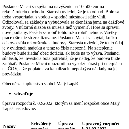
Poslanec Macai sa spýtal na navýšenie na 10 500 eur na
rekonštrukciu obchodu. Starosta uviedol, že je to odhad. Bolo sa
treba vysporiadať s vodou – spodné miestnosti stále vlhli.
Odizolovali sa základy a vybudovala sa drenážna jama na dažďové
zvody. Vnútorná dlažba sa musela tiež vymeniť. Hore sa spravili
nové podlahy. Fasáda sa robiť tohto roku robiť nebude. Všetky
práce ešte nie sú zrealizované. Poslanec Macai sa spýtal, koľko
celkovo stála rekonštrukcia budovy. Starosta uviedol, že tento údaj
je v evidencii majetku a teraz to číslo nepozná. Na zateplenie
budovy bude žiadať obec dotáciu, ak bude na to výzva. Poslanci
súhlasili, že investícia bola potrebná, že je nádej, že budova bude
zarábať. Poslanec Macai upozornil na vysoký nárast pri energiách
na ČOV, a že poplatok za kanalizáciu nepokrýva náklady na jej
prevádzku.
Obecné zastupiteľstvo v obci Malý Lapáš
schvaľuje
úpravu rozpočtu č. 02/2022, ktorým sa mení rozpočet obce Malý
Lapáš nasledovne:
Schválený
Úprava
Upravený rozpočet
Názov
rozpočet
rozpočtu
k 24.02.2022