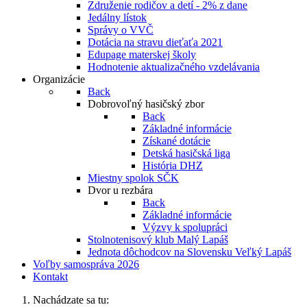
Združenie rodičov a detí - 2% z dane
Jedálny lístok
Správy o VVČ
Dotácia na stravu dieťaťa 2021
Edupage materskej školy
Hodnotenie aktualizačného vzdelávania
Organizácie
Back
Dobrovoľný hasičský zbor
Back
Základné informácie
Získané dotácie
Detská hasičská liga
História DHZ
Miestny spolok SČK
Dvor u rezbára
Back
Základné informácie
Výzvy k spolupráci
Stolnotenisový klub Malý Lapáš
Jednota dôchodcov na Slovensku Veľký Lapáš
Voľby samospráva 2026
Kontakt
Nachádzate sa tu: