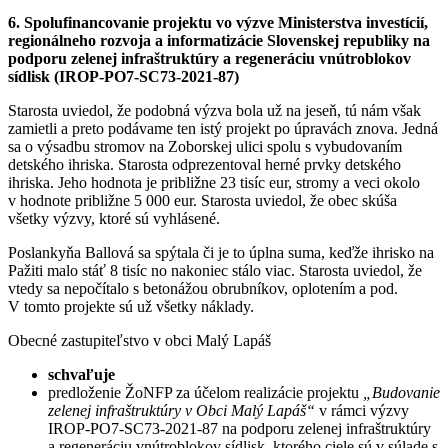
6. Spolufinancovanie projektu vo výzve Ministerstva investícií,
regionálneho rozvoja a informatizácie Slovenskej republiky na
podporu zelenej infraštruktúry a regeneráciu vnútroblokov
sídlisk (IROP-PO7-SC73-2021-87)
Starosta uviedol, že podobná výzva bola už na jeseň, tú nám však
zamietli a preto podávame ten istý projekt po úpravách znova. Jedná
sa o výsadbu stromov na Zoborskej ulici spolu s vybudovaním
detského ihriska. Starosta odprezentoval herné prvky detského
ihriska. Jeho hodnota je približne 23 tisíc eur, stromy a veci okolo
v hodnote približne 5 000 eur. Starosta uviedol, že obec skúša
všetky výzvy, ktoré sú vyhlásené.
Poslankyňa Ballová sa spýtala či je to úplna suma, keďže ihrisko na
Pažiti malo stáť 8 tisíc no nakoniec stálo viac. Starosta uviedol, že
vtedy sa nepočítalo s betonážou obrubníkov, oplotením a pod.
V tomto projekte sú už všetky náklady.
Obecné zastupiteľstvo v obci Malý Lapáš
schvaľuje
predloženie ŽoNFP za účelom realizácie projektu
„Budovanie
zelenej infraštruktúry v Obci Malý Lapáš“
v rámci výzvy
IROP-PO7-SC73-2021-87 na podporu zelenej infraštruktúry
a regeneráciu vnútroblokov sídlisk, ktorého ciele sú v súlade s