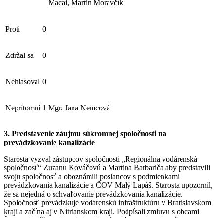
Macai, Martin Moravčík
Proti
0
Zdržal sa
0
Nehlasoval
0
Neprítomní
1
Mgr. Jana Nemcová
3. Predstavenie záujmu súkromnej spoločnosti na
prevádzkovanie kanalizácie
Starosta vyzval zástupcov spoločnosti „Regionálna vodárenská
spoločnosť“ Zuzanu Kováčovú a Martina Barbariča aby predstavili
svoju spoločnosť a oboznámili poslancov s podmienkami
prevádzkovania kanalizácie a ČOV Malý Lapáš. Starosta upozornil,
že sa nejedná o schvaľovanie prevádzkovania kanalizácie.
Spoločnosť prevádzkuje vodárenskú infraštruktúru v Bratislavskom
kraji a začína aj v Nitrianskom kraji. Podpísali zmluvu s obcami