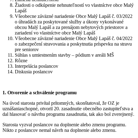
Žiadosti o odkúpenie nehnuteľností vo vlastníctve obce Malý
Lapáš
Všeobecne záväzné nariadenie Obce Malý Lapáš č. 03/2022
o úhradách za poskytované služby a úkony vykonávané
obcou Malý Lapáš a za prenájom nebytových priestorov a
zariadení vo vlastníctve obce Malý Lapáš
Všeobecne záväzné nariadenie Obce Malý Lapáš č. 04/2022
o zabezpečení stravovania a poskytnutia príspevku na stravu
pre seniorov
Súhlas s umiestnením stavby – pódium v areáli MŠ
Rôzne
Interpelácia poslancov
Diskusia poslancov
1. Otvorenie a schválenie programu
Na úvod starosta privítal prítomných, skonštatoval, že OZ je
uznášaniaschopné, otvoril 20. zasadnutie obecného zastupiteľstva a
dal hlasovať o návrhu programu zasadnutia, tak ako bol zverejnený.
Starosta vyzval poslancov na doplnenie alebo zmenu programu.
Nikto z poslancov nemal návrh na doplnenie alebo zmenu.