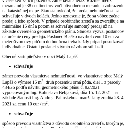
v čase keď sa ich pozemok zameriaval a teraz. Rozdiel medzi
meraniami je 38 centimetrov voči pôvodnému meraniu a zobrazeniu
na katastrálnej mape. Starosta uviedol, že predaj nehnuteľnosti sa
schvaľuje v dvoch kolách. Jedno uznesenie je, že sa vôbec začne
predaj a jeho spôsob. V prípade osobitného zreteľa sa zverejňuje na
minimálne 15 dní a potom sa schvaľuje samotný predaj už na
základe overeného geometrického plánu. Starosta vyzval poslancov
na určenie ceny predaja. Poslanec Blaško navrhol cenu 10 eur za
meter štvorcový pričom do budúcna treba každý prípad posudzovať
individuálne. Ostatní poslanci s týmto návrhom súhlasili.
Obecné zastupiteľstvo v obci Malý Lapáš
schvaľuje
zámer prevodu vlastníctva nehnuteľnosti vo vlastníctve obce Malý
2
Lapáš o výmere 15 m
, druh pozemku orná pôda, diel 1 z parcely
434/26 podľa návrhu geometrického plánu č. 82/2021
vypracovaným Ing. Bohuslava Bebjaková, dňa 15. 12. 2021 na
základe žiadosti Ing. Andreja Palinského a manž. Jany zo dňa 28. 4.
2
2021 za cenu 10 eur / m
.
schvaľuje
spôsob prevodu vlastníctva z dôvodu osobitného zreteľa, ktorým je,