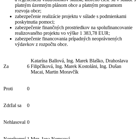
platným územným plánom obce a platným programom
rozvoja obce;
zabezpečenie realizácie projektu v súlade s podmienkami
poskytnutia pomoci;
zabezpečenie finančných prostriedkov na spolufinancovanie
realizovaného projektu vo výške 1 383,78 EUR;
zabezpečenie financovania prípadných neoprávnených
výdavkov z rozpočtu obce.
Katarína Ballová, Ing. Marek Blaško, Drahoslava
Za
6
Filipčíková, Ing. Marek Kostoláni, Ing. Dušan
Macai, Martin Moravčík
Proti
0
Zdržal sa
0
Nehlasoval
0
Neprítomní
1
Mgr. Jana Nemcová