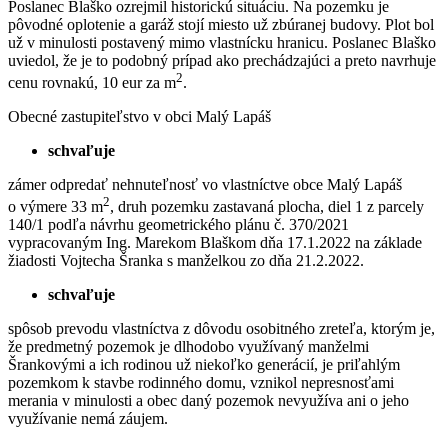
Poslanec Blaško ozrejmil historickú situáciu. Na pozemku je
pôvodné oplotenie a garáž stojí miesto už zbúranej budovy. Plot bol
už v minulosti postavený mimo vlastnícku hranicu. Poslanec Blaško
uviedol, že je to podobný prípad ako prechádzajúci a preto navrhuje
2
cenu rovnakú, 10 eur za m
.
Obecné zastupiteľstvo v obci Malý Lapáš
schvaľuje
zámer odpredať nehnuteľnosť vo vlastníctve obce Malý Lapáš
2
o výmere 33 m
, druh pozemku zastavaná plocha, diel 1 z parcely
140/1 podľa návrhu geometrického plánu č. 370/2021
vypracovaným Ing. Marekom Blaškom dňa 17.1.2022 na základe
žiadosti Vojtecha Šranka s manželkou zo dňa 21.2.2022.
schvaľuje
spôsob prevodu vlastníctva z dôvodu osobitného zreteľa, ktorým je,
že predmetný pozemok je dlhodobo využívaný manželmi
Šrankovými a ich rodinou už niekoľko generácií, je priľahlým
pozemkom k stavbe rodinného domu, vznikol nepresnosťami
merania v minulosti a obec daný pozemok nevyužíva ani o jeho
využívanie nemá záujem.