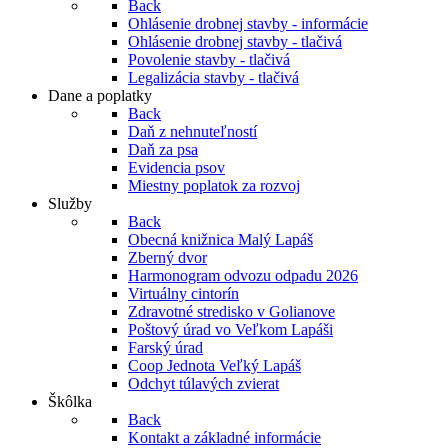
Back
Ohlásenie drobnej stavby - informácie
Ohlásenie drobnej stavby - tlačivá
Povolenie stavby - tlačivá
Legalizácia stavby - tlačivá
Dane a poplatky
Back
Daň z nehnuteľností
Daň za psa
Evidencia psov
Miestny poplatok za rozvoj
Služby
Back
Obecná knižnica Malý Lapáš
Zberný dvor
Harmonogram odvozu odpadu 2026
Virtuálny cintorín
Zdravotné stredisko v Golianove
Poštový úrad vo Veľkom Lapáši
Farský úrad
Coop Jednota Veľký Lapáš
Odchyt túlavých zvierat
Škôlka
Back
Kontakt a základné informácie