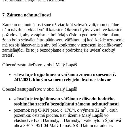
7. Zámena nehnuteľnosti
Zámenu nehnuteľnosti sme už viac krát schvaľovali, momentálne
nám návrh na vklad vrátil kataster. Okrem chyby v zmluve kataster
požadoval, aby v zápisnici bol údaj s číslom geometrického plánu,
že to bolo schválené trojpätinovou väčšinou, aj keď každé uznesenie
má rozpis hlasovania a aby bol konkrétne v uznesení špecifikovaný
zamieňajúci, že to je bezodplatne a podrobnejšie uviesť osobitý
zreteľ.
Obecné zastupiteľstvo v obci Malý Lapáš
schvaľuje trojpätinovou väčšinou zmenu uznesenia č.
241/2021, ktorým sa mení celý jeho text nasledovne
Obecné zastupiteľstvo v obci Malý Lapáš
schvaľuje trojpätinovou väčšinou z dôvodu hodného
osobitného zreteľa bezodplatnú zámenu nehnuteľnosti
2
pozemok reg C-KN parc. č. 178/4, o výmere 32 m
, druh
pozemku: ostatná plocha, kat. územie Malý Lapáš vo
vlastníctve Ivan Darnady, r. Darnady, trvale bytom Športová
ulica 39/17, 951 04 Malý Lapáš, SR, Dátum narodenia: