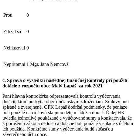
Proti
0
Zdržal sa
0
Nehlasoval
0
Neprítomní
1
Mgr. Jana Nemcová
c. Správa o výsledku následnej finančnej kontroly pri použití
dotácie z rozpočtu obce Malý Lapáš za rok 2021
Pani hlavná kontrolórka odprezentovala kontrolu vyúčtovania
dotácií, ktoré poskytla obec občianskym združeniam. Zmluvy boli
spísané a zverejnené. OFK Lapáš dodržal podmienky, že peniaze
boli použité na cieľovú skupinu deti, mládež a dorast. Ďalej HK
uviedla jednotlivé poukázané a vyúčtované sumy a konštatovala, že
k porušeniu zákona nedošlo a dotácie boli použité v súlade s účelom
ich použitia. Konkrétne sumy vyúčtovania budú súčasťou
záverečného účtu obce.