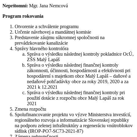
Neprítomní:
Mgr. Jana Nemcová
Program rokovania
Otvorenie a schválenie programu
Určenie návrhovej a mandátnej komisie
Predstavenie záujmu súkromnej spoločnosti na
prevádzkovanie kanalizácie
Správy hlavného kontrolóra
Správa o výsledku následnej kontroly pokladnice OcÚ,
ZŠS Malý Lapáš
Správa o výsledku následnej finančnej kontroly
zákonnosti, účinnosti, hospodárnosti a efektívnosti pri
hospodárení s majetkom obce Malý Lapáš – daňové a
nedaňové pohľadávky obce za roky 2019, 2020 a za
2021 k 12.2021
Správa o výsledku následnej finančnej kontroly pri
použití dotácie z rozpočtu obce Malý Lapáš za rok
2021
Zmena rozpočtu
Spolufinancovanie projektu vo výzve Ministerstva investícií,
regionálneho rozvoja a informatizácie Slovenskej republiky
na podporu zelenej infraštruktúry a regeneráciu vnútroblokov
sídlisk (IROP-PO7-SC73-2021-87)
Zámena nehnuteľnosti