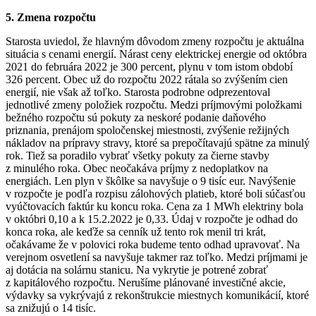
5. Zmena rozpočtu
Starosta uviedol, že hlavným dôvodom zmeny rozpočtu je aktuálna
situácia s cenami energií. Nárast ceny elektrickej energie od októbra
2021 do februára 2022 je 300 percent, plynu v tom istom období
326 percent. Obec už do rozpočtu 2022 rátala so zvýšením cien
energií, nie však až toľko. Starosta podrobne odprezentoval
jednotlivé zmeny položiek rozpočtu. Medzi príjmovými položkami
bežného rozpočtu sú pokuty za neskoré podanie daňového
priznania, prenájom spoločenskej miestnosti, zvýšenie režijných
nákladov na prípravy stravy, ktoré sa prepočítavajú spätne za minulý
rok. Tiež sa poradilo vybrať všetky pokuty za čierne stavby
z minulého roka. Obec neočakáva príjmy z nedoplatkov na
energiách. Len plyn v škôlke sa navyšuje o 9 tisíc eur. Navýšenie
v rozpočte je podľa rozpisu zálohových platieb, ktoré boli súčasťou
vyúčtovacích faktúr ku koncu roka. Cena za 1 MWh elektriny bola
v októbri 0,10 a k 15.2.2022 je 0,33. Údaj v rozpočte je odhad do
konca roka, ale keďže sa cenník už tento rok menil tri krát,
očakávame že v polovici roka budeme tento odhad upravovať. Na
verejnom osvetlení sa navyšuje takmer raz toľko. Medzi príjmami je
aj dotácia na solárnu stanicu. Na vykrytie je potrené zobrať
z kapitálového rozpočtu. Nerušíme plánované investičné akcie,
výdavky sa vykrývajú z rekonštrukcie miestnych komunikácií, ktoré
sa znižujú o 14 tisíc.