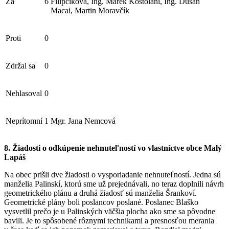
Za
6
Filipčíková, Ing. Marek Kostoláni, Ing. Dušan
Macai, Martin Moravčík
Proti
0
Zdržal sa
0
Nehlasoval
0
Neprítomní
1
Mgr. Jana Nemcová
8. Žiadosti o odkúpenie nehnuteľností vo vlastníctve obce Malý
Lapáš
Na obec prišli dve žiadosti o vysporiadanie nehnuteľností. Jedna sú
manželia Palinskí, ktorú sme už prejednávali, no teraz doplnili návrh
geometrického plánu a druhá žiadosť sú manželia Šrankoví.
Geometrické plány boli poslancov poslané. Poslanec Blaško
vysvetlil prečo je u Palinských väčšia plocha ako sme sa pôvodne
bavili. Je to spôsobené rôznymi technikami a presnosťou merania