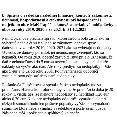
b. Správa o výsledku následnej finančnej kontroly zákonnosti,
účinnosti, hospodárnosti a efektívnosti pri hospodárení s
majetkom obce Malý Lapáš – daňové a nedaňové pohľadávky
obce za roky 2019, 2020 a za 2021 k 31.12.2021
Pani Dojčanová prečítala správu, ktorej cieľom bolo zistiť ako sa
vyberajú dane a či sú v súlade so zákonom, daňové spisy
daňovníkov za roky 2019, 2020, 2021 ako sa vyberajú nedoplatky.
Uviedla, že daňový poriadok jej neumožňuje zverejniť, kto sú
neplatiči. Od roku 2020 obecné zastupiteľstvo prijalo uznesenie, že
daň z nehnuteľnosti do 5 eur sa nevyrubuje ani nevyberá, keďže
náklady sú vyššie ako daň. Ale roky predtým sú nedoplatky nižšie
ako 5 eur a to už od roku 2001. Po inventarizácii odporučí
zastupiteľstvu odpísať tieto staré nedoplatky.
Poslankyňa Filipčíková sa spýtala, či tieto nedoplatky nie sú
premlčané. Hlavná kontrolórka reagovala, že premlčacia doba je 20
rokov. Uviedla tiež, že niektoré nedoplatky sú napríklad 1,20 eur
alebo 0,30 eur. Niektoré nedoplatky odporúča vymáhať, ale pri
nízkych sumách budú len poštové poplatky vyššie ako vymáhaná
suma. Tie ktoré treba vymáhať vyselektuje a pošle sa im výzva.
Následne môžu požiadať o splátkový kalendár.