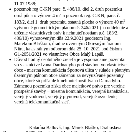
11.07.1988;
pozemok reg C-KN parc. č. 486/10, diel 2, druh pozemku
2
orná pôda o výmere 4 m
a pozemok reg. C-KN, parc. č.
2
183/2, diel 1, druh pozemku ostatná plocha o výmere 40 m
vytvorené geometrickým plánom č. 246/2021 (na oddelenie a
určenie vlastníckych práv k nehnuteľnostiam p.č. 183/2,
486/10) vyhotoveným dňa 22.9.2021 geodetom Ing.
Marekom Blaškom, úradne overeným Okresným úradom
Nitra, katastrálnym odborom dňa 25. 10. 2021 pod číslom
G1-2051/2021 vo vlastníctve Obce Malý Lapáš,
Dôvod hodný osobitného zreteľa je vysporiadanie pozemku
vo vlastníctve Ivana Dardnadyho pod stavbou vo vlastníctve
obce - miestna komunikácia Športová ulica v súlade s platným
územným plánom obce zámenou za nevyužívané pozemky
obce, ktoré sú priľahlé k nehnuteľnosti Ivana Darnadyho.
Zámenou pozemku získa obec majetkové právo pre verejne
prospešné stavby – miestna komunikácia, verejná kanalizácia,
verejný vodovod, verejný plynovod, verejné osvetlenie,
verejná telekomunikačná sieť.
Katarína Ballová, Ing. Marek Blaško, Drahoslava