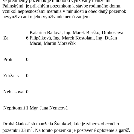
že predmetný pozemok je dlhodobo využívaný manželmi
Palinskými, je priľahlým pozemkom k stavbe rodinného domu,
vznikol nepresnosťami merania v minulosti a obec daný pozemok
nevyužíva ani o jeho využívanie nemá záujem.
Katarína Ballová, Ing. Marek Blaško, Drahoslava
Za
6
Filipčíková, Ing. Marek Kostoláni, Ing. Dušan
Macai, Martin Moravčík
Proti
0
Zdržal sa
0
Nehlasoval
0
Neprítomní
1
Mgr. Jana Nemcová
Druhá žiadosť sú manželia Šrankoví, kde je záber z obecného
2
pozemku 33 m
. Na tomto pozemku je postavené oplotenie a garáž.