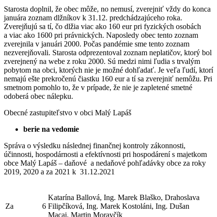
Starosta doplnil, že obec môže, no nemusí, zverejniť vždy do konca
januára zoznam dlžníkov k 31.12. predchádzajúceho roka.
Zverejňujú sa tí, čo dlžia viac ako 160 eur pri fyzických osobách
a viac ako 1600 pri právnických. Naposledy obec tento zoznam
zverejnila v januári 2000. Počas pandémie sme tento zoznam
nezverejňovali. Starosta odprezentoval zoznam neplatičov, ktorý bol
zverejnený na webe z roku 2000. Sú medzi nimi ľudia s trvalým
pobytom na obci, ktorých nie je možné dohľadať. Je veľa ľudí, ktorí
nemajú ešte prekročenú čiastku 160 eur a tí sa zverejniť nemôžu. Pri
smetnom pomohlo to, že v prípade, že nie je zapletené smetné
odoberá obec nálepku.
Obecné zastupiteľstvo v obci Malý Lapáš
berie na vedomie
Správa o výsledku následnej finančnej kontroly zákonnosti,
účinnosti, hospodárnosti a efektívnosti pri hospodárení s majetkom
obce Malý Lapáš – daňové a nedaňové pohľadávky obce za roky
2019, 2020 a za 2021 k 31.12.2021
Katarína Ballová, Ing. Marek Blaško, Drahoslava
Za
6
Filipčíková, Ing. Marek Kostoláni, Ing. Dušan
Macai, Martin Moravčík