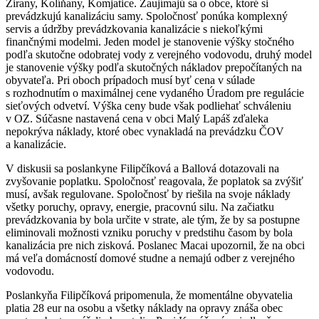
Žirany, Kolíňany, Komjatice. Zaujímajú sa o obce, ktoré si
prevádzkujú kanalizáciu samy. Spoločnosť ponúka komplexný
servis a údržby prevádzkovania kanalizácie s niekoľkými
finančnými modelmi. Jeden model je stanovenie výšky stočného
podľa skutočne odobratej vody z verejného vodovodu, druhý model
je stanovenie výšky podľa skutočných nákladov prepočítaných na
obyvateľa. Pri oboch prípadoch musí byť cena v súlade
s rozhodnutím o maximálnej cene vydaného Úradom pre regulácie
sieťových odvetví. Výška ceny bude však podliehať schváleniu
v OZ. Súčasne nastavená cena v obci Malý Lapáš zďaleka
nepokrýva náklady, ktoré obec vynakladá na prevádzku ČOV
a kanalizácie.
V diskusii sa poslankyne Filipčíková a Ballová dotazovali na
zvyšovanie poplatku. Spoločnosť reagovala, že poplatok sa zvýšiť
musí, avšak regulovane. Spoločnosť by riešila na svoje náklady
všetky poruchy, opravy, energie, pracovnú silu. Na začiatku
prevádzkovania by bola určite v strate, ale tým, že by sa postupne
eliminovali možnosti vzniku poruchy v predstihu časom by bola
kanalizácia pre nich zisková. Poslanec Macai upozornil, že na obci
má veľa domácností domové studne a nemajú odber z verejného
vodovodu.
Poslankyňa Filipčíková pripomenula, že momentálne obyvatelia
platia 28 eur na osobu a všetky náklady na opravy znáša obec