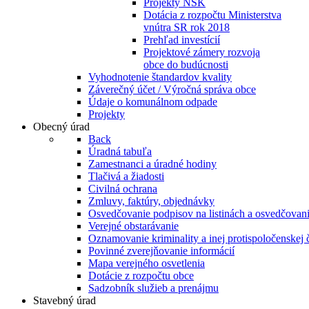
Projekty NSK
Dotácia z rozpočtu Ministerstva
vnútra SR rok 2018
Prehľad investícií
Projektové zámery rozvoja
obce do budúcnosti
Vyhodnotenie štandardov kvality
Záverečný účet / Výročná správa obce
Údaje o komunálnom odpade
Projekty
Obecný úrad
Back
Úradná tabuľa
Zamestnanci a úradné hodiny
Tlačivá a žiadosti
Civilná ochrana
Zmluvy, faktúry, objednávky
Osvedčovanie podpisov na listinách a osvedčovanie
Verejné obstarávanie
Oznamovanie kriminality a inej protispoločenskej 
Povinné zverejňovanie informácií
Mapa verejného osvetlenia
Dotácie z rozpočtu obce
Sadzobník služieb a prenájmu
Stavebný úrad