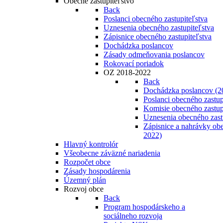
Obecné zastupiteľstvo
Back
Poslanci obecného zastupiteľstva
Uznesenia obecného zastupiteľstva
Zápisnice obecného zastupiteľstva
Dochádzka poslancov
Zásady odmeňovania poslancov
Rokovací poriadok
OZ 2018-2022
Back
Dochádzka poslancov (2
Poslanci obecného zastup
Komisie obecného zastup
Uznesenia obecného zast
Zápisnice a nahrávky obe
2022)
Hlavný kontrolór
Všeobecne záväzné nariadenia
Rozpočet obce
Zásady hospodárenia
Územný plán
Rozvoj obce
Back
Program hospodárskeho a
sociálneho rozvoja