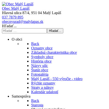
Obec Malý Lapáš
Hlavná ulica 87/4, 951 04 Malý Lapáš
037 7879 895
obecnyurad@malylapas.sk
Hľadať...
Hľadať...
O obci
Back
Oznamy obce
Základná charakteristika obce
Symboly obce
História obce
Názvy ulíc
Štatút obce
Fotogaléria
Malý Lapáš - 550 výročie - video
Rýchle oznamy
Straty a nálezy
Kalendár udalostí
Samospráva
Back
Starosta