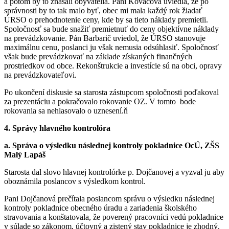
a potom by to znášali obyvatelia. Pani Kováčová uviedla, že po
správnosti by to tak malo byť, obec mi mala každý rok žiadať
ÚRSO o prehodnotenie ceny, kde by sa tieto náklady premietli.
Spoločnosť sa bude snažiť premietnuť do ceny objektívne náklady
na prevádzkovanie. Pán Barbarič uviedol, že ÚRSO stanovuje
maximálnu cenu, poslanci ju však nemusia odsúhlasiť. Spoločnosť
však bude prevádzkovať na základe získaných finančných
prostriedkov od obce. Rekonštrukcie a investície sú na obci, opravy
na prevádzkovateľovi.
Po ukončení diskusie sa starosta zástupcom spoločnosti poďakoval
za prezentáciu a pokračovalo rokovanie OZ. V tomto bode
rokovania sa nehlasovalo o uznesení.ň
4. Správy hlavného kontrolóra
a. Správa o výsledku následnej kontroly pokladnice OcÚ, ZŠS
Malý Lapáš
Starosta dal slovo hlavnej kontrolórke p. Dojčanovej a vyzval ju aby
oboznámila poslancov s výsledkom kontrol.
Pani Dojčanová prečítala poslancom správu o výsledku následnej
kontroly pokladnice obecného úradu a zariadenia školského
stravovania a konštatovala, že poverený pracovníci vedú pokladnice
v súlade so zákonom, účtovný a zistený stav pokladnice je zhodný.