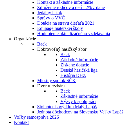
Kontakt a základné informácie
Združenie rodičov a detí - 2% z dane
Jedálny lístok
Správy o VVČ
Dotácia na stravu dieťaťa 2021
Edupage materskej školy
Hodnotenie aktualizačného vzdelávania
Organizácie
Back
Dobrovoľný hasičský zbor
Back
Základné informácie
Získané dotácie
Detská hasičská liga
História DHZ
Miestny spolok SČK
Dvor u rezbára
Back
Základné informácie
Výzvy k spolupráci
Stolnotenisový klub Malý Lapáš
Jednota dôchodcov na Slovensku Veľký Lapáš
Voľby samospráva 2026
Kontakt