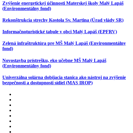
Zvýšenie energetickej účinnosti Materskej školy Malý Lapáš
(Environmentálny fond)
Rekonštrukcia strechy Kostola Sv. Martina (Úrad vlády SR)
Informačnoturistické tabule v obci Malý Lapáš (EPFRV)
Zelená infraštruktúra pre MŠ Malý Lapáš (Environmentálny
fond)
Novostavba prístrešku, eko učebne MŠ Malý Lapáš
(Environmentálny fond)
Univerzálna solárna dobíjacia stanica ako nástroj na zvýšenie
bezpečnosti a dostupnosti sídiel (MAS IROP)