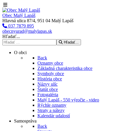
Obec Malý Lapáš
Hlavná ulica 87/4, 951 04 Malý Lapáš
037 7879 895
obecnyurad@malylapas.sk
Hľadať...
Hľadať...
O obci
Back
Oznamy obce
Základná charakteristika obce
Symboly obce
História obce
Názvy ulíc
Štatút obce
Fotogaléria
Malý Lapáš - 550 výročie - video
Rýchle oznamy
Straty a nálezy
Kalendár udalostí
Samospráva
Back