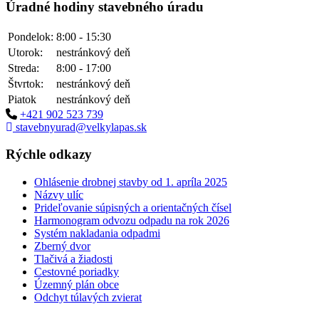
Úradné hodiny stavebného úradu
Pondelok:
8:00 - 15:30
Utorok:
nestránkový deň
Streda:
8:00 - 17:00
Štvrtok:
nestránkový deň
Piatok
nestránkový deň
+421 902 523 739
stavebnyurad@velkylapas.sk
Rýchle odkazy
Ohlásenie drobnej stavby od 1. apríla 2025
Názvy ulíc
Prideľovanie súpisných a orientačných čísel
Harmonogram odvozu odpadu na rok 2026
Systém nakladania odpadmi
Zberný dvor
Tlačivá a žiadosti
Cestovné poriadky
Územný plán obce
Odchyt túlavých zvierat