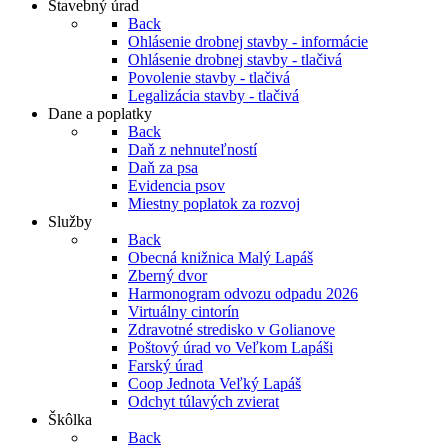
Stavebný úrad
Back
Ohlásenie drobnej stavby - informácie
Ohlásenie drobnej stavby - tlačivá
Povolenie stavby - tlačivá
Legalizácia stavby - tlačivá
Dane a poplatky
Back
Daň z nehnuteľností
Daň za psa
Evidencia psov
Miestny poplatok za rozvoj
Služby
Back
Obecná knižnica Malý Lapáš
Zberný dvor
Harmonogram odvozu odpadu 2026
Virtuálny cintorín
Zdravotné stredisko v Golianove
Poštový úrad vo Veľkom Lapáši
Farský úrad
Coop Jednota Veľký Lapáš
Odchyt túlavých zvierat
Škôlka
Back