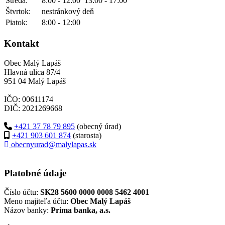
Streda:
8:00 - 12:00
13:00 - 17:00
Štvrtok:
nestránkový deň
Piatok:
8:00 - 12:00
Kontakt
Obec Malý Lapáš
Hlavná ulica 87/4
951 04 Malý Lapáš
IČO: 00611174
DIČ: 2021269668
+421 37 78 79 895
(obecný úrad)
+421 903 601 874
(starosta)
obecnyurad@malylapas.sk
Platobné údaje
Číslo účtu:
SK28 5600 0000 0008 5462 4001
Meno majiteľa účtu:
Obec Malý Lapáš
Názov banky:
Prima banka, a.s.