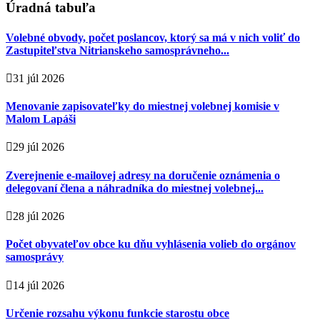
Úradná tabuľa
Volebné obvody, počet poslancov, ktorý sa má v nich voliť do
Zastupiteľstva Nitrianskeho samosprávneho...
31 júl 2026
Menovanie zapisovateľky do miestnej volebnej komisie v
Malom Lapáši
29 júl 2026
Zverejnenie e-mailovej adresy na doručenie oznámenia o
delegovaní člena a náhradníka do miestnej volebnej...
28 júl 2026
Počet obyvateľov obce ku dňu vyhlásenia volieb do orgánov
samosprávy
14 júl 2026
Určenie rozsahu výkonu funkcie starostu obce