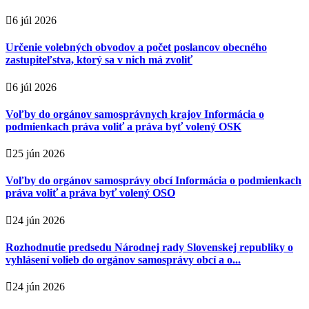
6 júl 2026
Určenie volebných obvodov a počet poslancov obecného
zastupiteľstva, ktorý sa v nich má zvoliť
6 júl 2026
Voľby do orgánov samosprávnych krajov Informácia o
podmienkach práva voliť a práva byť volený OSK
25 jún 2026
Voľby do orgánov samosprávy obcí Informácia o podmienkach
práva voliť a práva byť volený OSO
24 jún 2026
Rozhodnutie predsedu Národnej rady Slovenskej republiky o
vyhlásení volieb do orgánov samosprávy obcí a o...
24 jún 2026