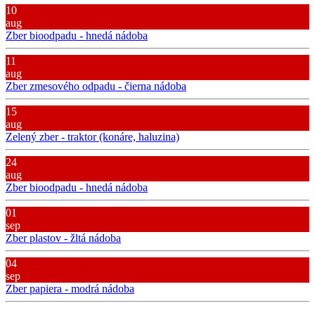
10
aug
Zber bioodpadu - hnedá nádoba
11
aug
Zber zmesového odpadu - čierna nádoba
15
aug
Zelený zber - traktor (konáre, haluzina)
24
aug
Zber bioodpadu - hnedá nádoba
01
sep
Zber plastov - žltá nádoba
04
sep
Zber papiera - modrá nádoba