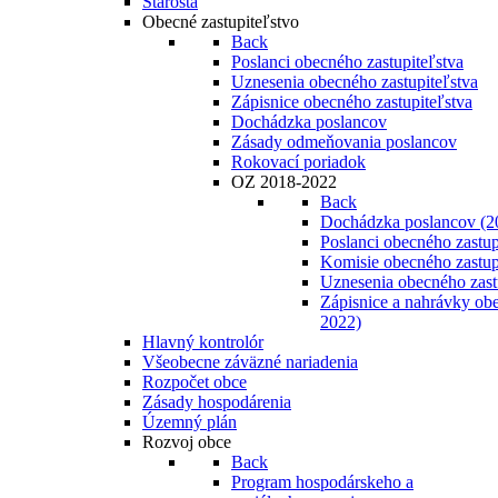
Starosta
Obecné zastupiteľstvo
Back
Poslanci obecného zastupiteľstva
Uznesenia obecného zastupiteľstva
Zápisnice obecného zastupiteľstva
Dochádzka poslancov
Zásady odmeňovania poslancov
Rokovací poriadok
OZ 2018-2022
Back
Dochádzka poslancov (2
Poslanci obecného zastup
Komisie obecného zastup
Uznesenia obecného zast
Zápisnice a nahrávky obe
2022)
Hlavný kontrolór
Všeobecne záväzné nariadenia
Rozpočet obce
Zásady hospodárenia
Územný plán
Rozvoj obce
Back
Program hospodárskeho a