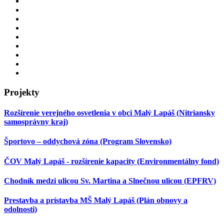
Projekty
Rozšírenie verejného osvetlenia v obci Malý Lapáš (Nitriansky
samosprávny kraj)
Športovo – oddychová zóna (Program Slovensko)
ČOV Malý Lapáš - rozšírenie kapacity (Environmentálny fond)
Chodník medzi ulicou Sv. Martina a Slnečnou ulicou (EPFRV)
Prestavba a prístavba MŠ Malý Lapáš (Plán obnovy a
odolnosti)