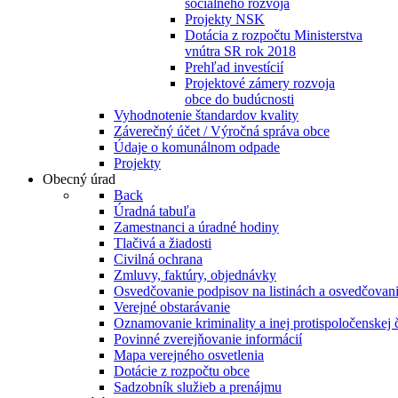
sociálneho rozvoja
Projekty NSK
Dotácia z rozpočtu Ministerstva
vnútra SR rok 2018
Prehľad investícií
Projektové zámery rozvoja
obce do budúcnosti
Vyhodnotenie štandardov kvality
Záverečný účet / Výročná správa obce
Údaje o komunálnom odpade
Projekty
Obecný úrad
Back
Úradná tabuľa
Zamestnanci a úradné hodiny
Tlačivá a žiadosti
Civilná ochrana
Zmluvy, faktúry, objednávky
Osvedčovanie podpisov na listinách a osvedčovanie
Verejné obstarávanie
Oznamovanie kriminality a inej protispoločenskej 
Povinné zverejňovanie informácií
Mapa verejného osvetlenia
Dotácie z rozpočtu obce
Sadzobník služieb a prenájmu