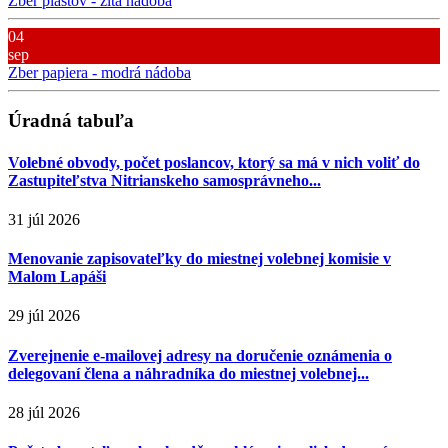
Zber plastov - žltá nádoba
04
sep
Zber papiera - modrá nádoba
Úradná tabuľa
Volebné obvody, počet poslancov, ktorý sa má v nich voliť do
Zastupiteľstva Nitrianskeho samosprávneho...
31 júl 2026
Menovanie zapisovateľky do miestnej volebnej komisie v
Malom Lapáši
29 júl 2026
Zverejnenie e-mailovej adresy na doručenie oznámenia o
delegovaní člena a náhradníka do miestnej volebnej...
28 júl 2026