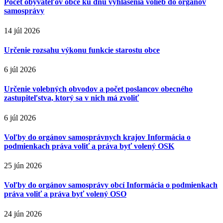
Počet obyvateľov obce ku dňu vyhlásenia volieb do orgánov
samosprávy
14 júl 2026
Určenie rozsahu výkonu funkcie starostu obce
6 júl 2026
Určenie volebných obvodov a počet poslancov obecného
zastupiteľstva, ktorý sa v nich má zvoliť
6 júl 2026
Voľby do orgánov samosprávnych krajov Informácia o
podmienkach práva voliť a práva byť volený OSK
25 jún 2026
Voľby do orgánov samosprávy obcí Informácia o podmienkach
práva voliť a práva byť volený OSO
24 jún 2026