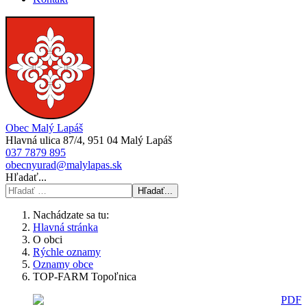
Obec Malý Lapáš
Hlavná ulica 87/4, 951 04 Malý Lapáš
037 7879 895
obecnyurad@malylapas.sk
Hľadať...
Hľadať...
Nachádzate sa tu:
Hlavná stránka
O obci
Rýchle oznamy
Oznamy obce
TOP-FARM Topoľnica
PDF