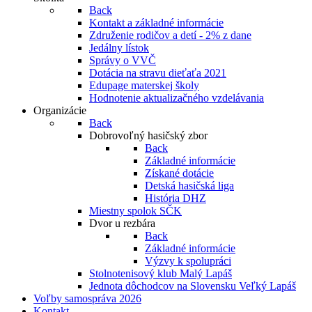
Back
Kontakt a základné informácie
Združenie rodičov a detí - 2% z dane
Jedálny lístok
Správy o VVČ
Dotácia na stravu dieťaťa 2021
Edupage materskej školy
Hodnotenie aktualizačného vzdelávania
Organizácie
Back
Dobrovoľný hasičský zbor
Back
Základné informácie
Získané dotácie
Detská hasičská liga
História DHZ
Miestny spolok SČK
Dvor u rezbára
Back
Základné informácie
Výzvy k spolupráci
Stolnotenisový klub Malý Lapáš
Jednota dôchodcov na Slovensku Veľký Lapáš
Voľby samospráva 2026
Kontakt