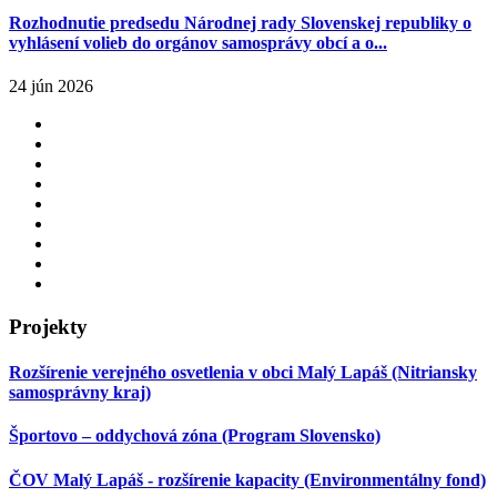
Rozhodnutie predsedu Národnej rady Slovenskej republiky o
vyhlásení volieb do orgánov samosprávy obcí a o...
24 jún 2026
Projekty
Rozšírenie verejného osvetlenia v obci Malý Lapáš (Nitriansky
samosprávny kraj)
Športovo – oddychová zóna (Program Slovensko)
ČOV Malý Lapáš - rozšírenie kapacity (Environmentálny fond)