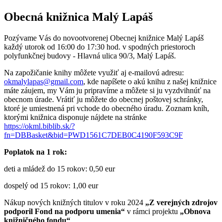
Obecná knižnica Malý Lapáš
Pozývame Vás do novootvorenej Obecnej knižnice Malý Lapáš
každý utorok od 16:00 do 17:30 hod. v spodných priestoroch
polyfunkčnej budovy - Hlavná ulica 90/3, Malý Lapáš.
Na zapožičanie knihy môžete využiť aj e-mailovú adresu:
okmalylapas@gmail.com
, kde napíšete o akú knihu z našej knižnice
máte záujem, my Vám ju pripravíme a môžete si ju vyzdvihnúť na
obecnom úrade. Vrátiť ju môžete do obecnej poštovej schránky,
ktoré je umiestnená pri vchode do obecného úradu. Zoznam kníh,
ktorými knižnica disponuje nájdete na stránke
https://okml.biblib.sk/?
fn=DBBasket&bid=PWD1561C7DEB0C4190F593C9F
Poplatok na 1 rok:
deti a mládež do 15 rokov: 0,50 eur
dospelý od 15 rokov: 1,00 eur
Nákup nových knižných titulov v roku 2024
„Z verejných zdrojov
podporil Fond na podporu umenia“
v rámci projektu
„Obnova
knižničného fondu“
.