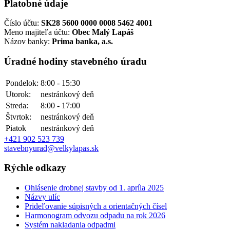
Platobné údaje
Číslo účtu:
SK28 5600 0000 0008 5462 4001
Meno majiteľa účtu:
Obec Malý Lapáš
Názov banky:
Prima banka, a.s.
Úradné hodiny stavebného úradu
Pondelok:
8:00 - 15:30
Utorok:
nestránkový deň
Streda:
8:00 - 17:00
Štvrtok:
nestránkový deň
Piatok
nestránkový deň
+421 902 523 739
stavebnyurad@velkylapas.sk
Rýchle odkazy
Ohlásenie drobnej stavby od 1. apríla 2025
Názvy ulíc
Prideľovanie súpisných a orientačných čísel
Harmonogram odvozu odpadu na rok 2026
Systém nakladania odpadmi