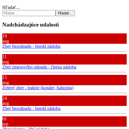
Hľadať...
Hľadať...
Nadchádzajúce udalosti
10
aug
Zber bioodpadu - hnedá nádoba
11
aug
Zber zmesového odpadu - čierna nádoba
15
aug
Zelený zber - traktor (konáre, haluzina)
24
aug
Zber bioodpadu - hnedá nádoba
01
sep