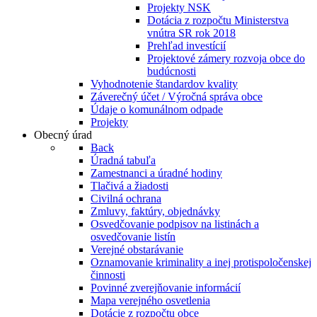
Projekty NSK
Dotácia z rozpočtu Ministerstva
vnútra SR rok 2018
Prehľad investícií
Projektové zámery rozvoja obce do
budúcnosti
Vyhodnotenie štandardov kvality
Záverečný účet / Výročná správa obce
Údaje o komunálnom odpade
Projekty
Obecný úrad
Back
Úradná tabuľa
Zamestnanci a úradné hodiny
Tlačivá a žiadosti
Civilná ochrana
Zmluvy, faktúry, objednávky
Osvedčovanie podpisov na listinách a
osvedčovanie listín
Verejné obstarávanie
Oznamovanie kriminality a inej protispoločenskej
činnosti
Povinné zverejňovanie informácií
Mapa verejného osvetlenia
Dotácie z rozpočtu obce