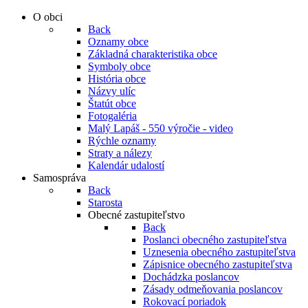
O obci
Back
Oznamy obce
Základná charakteristika obce
Symboly obce
História obce
Názvy ulíc
Štatút obce
Fotogaléria
Malý Lapáš - 550 výročie - video
Rýchle oznamy
Straty a nálezy
Kalendár udalostí
Samospráva
Back
Starosta
Obecné zastupiteľstvo
Back
Poslanci obecného zastupiteľstva
Uznesenia obecného zastupiteľstva
Zápisnice obecného zastupiteľstva
Dochádzka poslancov
Zásady odmeňovania poslancov
Rokovací poriadok