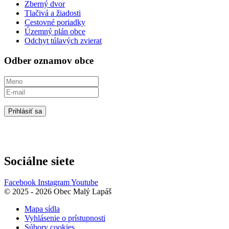
Zberný dvor
Tlačivá a žiadosti
Cestovné poriadky
Územný plán obce
Odchyt túlavých zvierat
Odber oznamov obce
Prihlásiť sa
Sociálne siete
Facebook
Instagram
Youtube
© 2025 - 2026 Obec Malý Lapáš
Mapa sídla
Vyhlásenie o prístupnosti
Súbory cookies