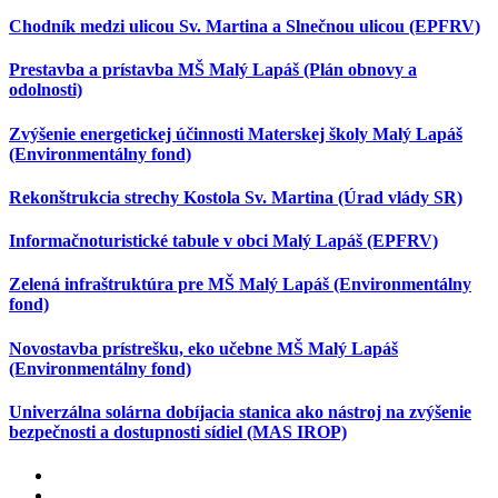
Chodník medzi ulicou Sv. Martina a Slnečnou ulicou (EPFRV)
Prestavba a prístavba MŠ Malý Lapáš (Plán obnovy a
odolnosti)
Zvýšenie energetickej účinnosti Materskej školy Malý Lapáš
(Environmentálny fond)
Rekonštrukcia strechy Kostola Sv. Martina (Úrad vlády SR)
Informačnoturistické tabule v obci Malý Lapáš (EPFRV)
Zelená infraštruktúra pre MŠ Malý Lapáš (Environmentálny
fond)
Novostavba prístrešku, eko učebne MŠ Malý Lapáš
(Environmentálny fond)
Univerzálna solárna dobíjacia stanica ako nástroj na zvýšenie
bezpečnosti a dostupnosti sídiel (MAS IROP)