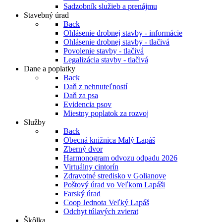
Sadzobník služieb a prenájmu
Stavebný úrad
Back
Ohlásenie drobnej stavby - informácie
Ohlásenie drobnej stavby - tlačivá
Povolenie stavby - tlačivá
Legalizácia stavby - tlačivá
Dane a poplatky
Back
Daň z nehnuteľností
Daň za psa
Evidencia psov
Miestny poplatok za rozvoj
Služby
Back
Obecná knižnica Malý Lapáš
Zberný dvor
Harmonogram odvozu odpadu 2026
Virtuálny cintorín
Zdravotné stredisko v Golianove
Poštový úrad vo Veľkom Lapáši
Farský úrad
Coop Jednota Veľký Lapáš
Odchyt túlavých zvierat
Škôlka