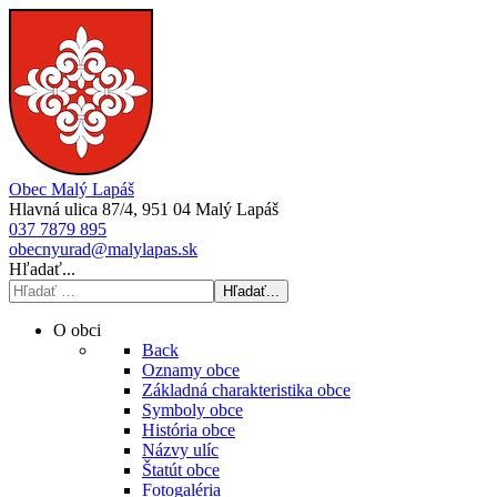
Obec Malý Lapáš
Hlavná ulica 87/4, 951 04 Malý Lapáš
037 7879 895
obecnyurad@malylapas.sk
Hľadať...
Hľadať...
O obci
Back
Oznamy obce
Základná charakteristika obce
Symboly obce
História obce
Názvy ulíc
Štatút obce
Fotogaléria