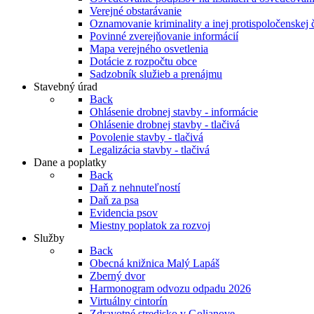
Verejné obstarávanie
Oznamovanie kriminality a inej protispoločenskej 
Povinné zverejňovanie informácií
Mapa verejného osvetlenia
Dotácie z rozpočtu obce
Sadzobník služieb a prenájmu
Stavebný úrad
Back
Ohlásenie drobnej stavby - informácie
Ohlásenie drobnej stavby - tlačivá
Povolenie stavby - tlačivá
Legalizácia stavby - tlačivá
Dane a poplatky
Back
Daň z nehnuteľností
Daň za psa
Evidencia psov
Miestny poplatok za rozvoj
Služby
Back
Obecná knižnica Malý Lapáš
Zberný dvor
Harmonogram odvozu odpadu 2026
Virtuálny cintorín
Zdravotné stredisko v Golianove