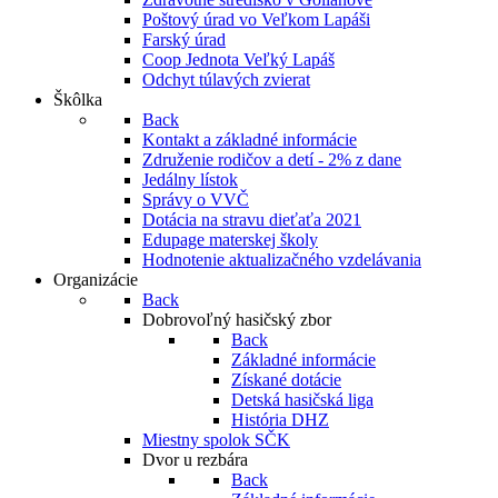
Poštový úrad vo Veľkom Lapáši
Farský úrad
Coop Jednota Veľký Lapáš
Odchyt túlavých zvierat
Škôlka
Back
Kontakt a základné informácie
Združenie rodičov a detí - 2% z dane
Jedálny lístok
Správy o VVČ
Dotácia na stravu dieťaťa 2021
Edupage materskej školy
Hodnotenie aktualizačného vzdelávania
Organizácie
Back
Dobrovoľný hasičský zbor
Back
Základné informácie
Získané dotácie
Detská hasičská liga
História DHZ
Miestny spolok SČK
Dvor u rezbára
Back