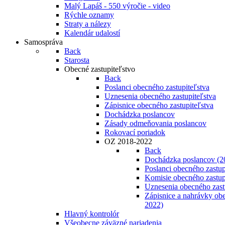
Malý Lapáš - 550 výročie - video
Rýchle oznamy
Straty a nálezy
Kalendár udalostí
Samospráva
Back
Starosta
Obecné zastupiteľstvo
Back
Poslanci obecného zastupiteľstva
Uznesenia obecného zastupiteľstva
Zápisnice obecného zastupiteľstva
Dochádzka poslancov
Zásady odmeňovania poslancov
Rokovací poriadok
OZ 2018-2022
Back
Dochádzka poslancov (2
Poslanci obecného zastup
Komisie obecného zastup
Uznesenia obecného zast
Zápisnice a nahrávky obe
2022)
Hlavný kontrolór
Všeobecne záväzné nariadenia