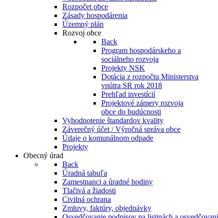
Rozpočet obce
Zásady hospodárenia
Územný plán
Rozvoj obce
Back
Program hospodárskeho a
sociálneho rozvoja
Projekty NSK
Dotácia z rozpočtu Ministerstva
vnútra SR rok 2018
Prehľad investícií
Projektové zámery rozvoja
obce do budúcnosti
Vyhodnotenie štandardov kvality
Záverečný účet / Výročná správa obce
Údaje o komunálnom odpade
Projekty
Obecný úrad
Back
Úradná tabuľa
Zamestnanci a úradné hodiny
Tlačivá a žiadosti
Civilná ochrana
Zmluvy, faktúry, objednávky
Osvedčovanie podpisov na listinách a osvedčovanie