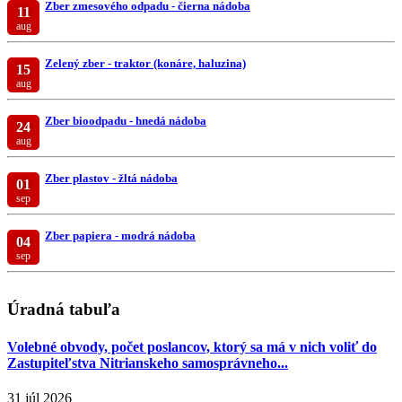
Zber zmesového odpadu - čierna nádoba
11
aug
Zelený zber - traktor (konáre, haluzina)
15
aug
Zber bioodpadu - hnedá nádoba
24
aug
Zber plastov - žltá nádoba
01
sep
Zber papiera - modrá nádoba
04
sep
Úradná tabuľa
Volebné obvody, počet poslancov, ktorý sa má v nich voliť do
Zastupiteľstva Nitrianskeho samosprávneho...
31 júl 2026