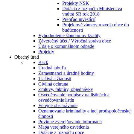
Projekty NSK
Dotácia z rozpočtu Ministerstva
vnútra SR rok 2018
Prehľad investícií
Projektové zámery rozvoja obce do
budúcnosti
Vyhodnotenie štandardov kvality
Záverečný účet / Výročná správa obce
Údaje o komunálnom odpade
Projekty
Obecný úrad
Back
Úradná tabuľa
Zamestnanci a úradné hodiny
Tlačivá a žiadosti
Civilná ochrana
Zmluvy, faktúry, objednávky
Osvedčovanie podpisov na listinách a
osvedčovanie listín
Verejné obstarávanie
Oznamovanie kriminality a inej protispoločenskej
činnosti
Povinné zverejňovanie informácií
Mapa verejného osvetlenia
Dotácie z rozpočtu obce