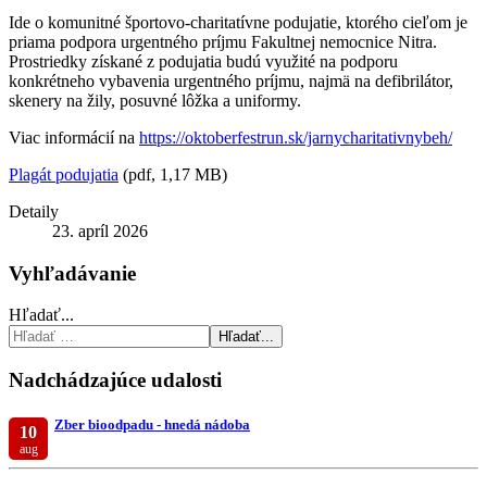
Ide o komunitné športovo-charitatívne podujatie, ktorého cieľom je
priama podpora urgentného príjmu Fakultnej nemocnice Nitra.
Prostriedky získané z podujatia budú využité na podporu
konkrétneho vybavenia urgentného príjmu, najmä na defibrilátor,
skenery na žily, posuvné lôžka a uniformy.
Viac informácií na
https://oktoberfestrun.sk/jarnycharitativnybeh/
Plagát podujatia
(pdf, 1,17 MB)
Detaily
23. apríl 2026
Vyhľadávanie
Hľadať...
Hľadať...
Nadchádzajúce udalosti
Zber bioodpadu - hnedá nádoba
10
aug