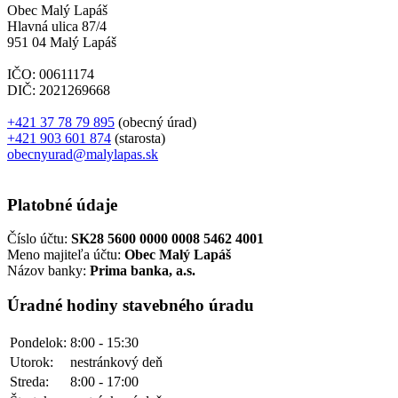
Obec Malý Lapáš
Hlavná ulica 87/4
951 04 Malý Lapáš
IČO: 00611174
DIČ: 2021269668
+421 37 78 79 895
(obecný úrad)
+421 903 601 874
(starosta)
obecnyurad@malylapas.sk
Platobné údaje
Číslo účtu:
SK28 5600 0000 0008 5462 4001
Meno majiteľa účtu:
Obec Malý Lapáš
Názov banky:
Prima banka, a.s.
Úradné hodiny stavebného úradu
Pondelok:
8:00 - 15:30
Utorok:
nestránkový deň
Streda:
8:00 - 17:00