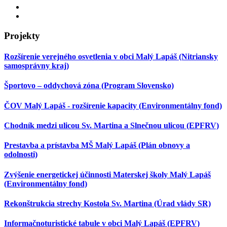
Projekty
Rozšírenie verejného osvetlenia v obci Malý Lapáš (Nitriansky
samosprávny kraj)
Športovo – oddychová zóna (Program Slovensko)
ČOV Malý Lapáš - rozšírenie kapacity (Environmentálny fond)
Chodník medzi ulicou Sv. Martina a Slnečnou ulicou (EPFRV)
Prestavba a prístavba MŠ Malý Lapáš (Plán obnovy a
odolnosti)
Zvýšenie energetickej účinnosti Materskej školy Malý Lapáš
(Environmentálny fond)
Rekonštrukcia strechy Kostola Sv. Martina (Úrad vlády SR)
Informačnoturistické tabule v obci Malý Lapáš (EPFRV)