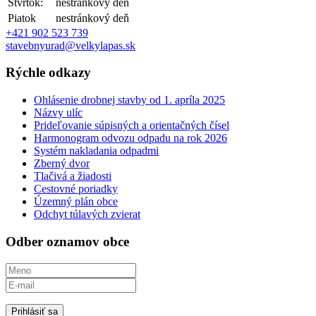
Štvrtok:
nestránkový deň
Piatok
nestránkový deň
+421 902 523 739
stavebnyurad@velkylapas.sk
Rýchle odkazy
Ohlásenie drobnej stavby od 1. apríla 2025
Názvy ulíc
Prideľovanie súpisných a orientačných čísel
Harmonogram odvozu odpadu na rok 2026
Systém nakladania odpadmi
Zberný dvor
Tlačivá a žiadosti
Cestovné poriadky
Územný plán obce
Odchyt túlavých zvierat
Odber oznamov obce
Prihlásiť sa