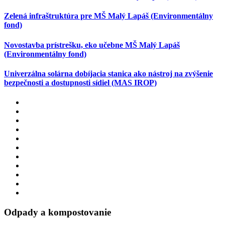
Zelená infraštruktúra pre MŠ Malý Lapáš (Environmentálny
fond)
Novostavba prístrešku, eko učebne MŠ Malý Lapáš
(Environmentálny fond)
Univerzálna solárna dobíjacia stanica ako nástroj na zvýšenie
bezpečnosti a dostupnosti sídiel (MAS IROP)
Odpady a kompostovanie