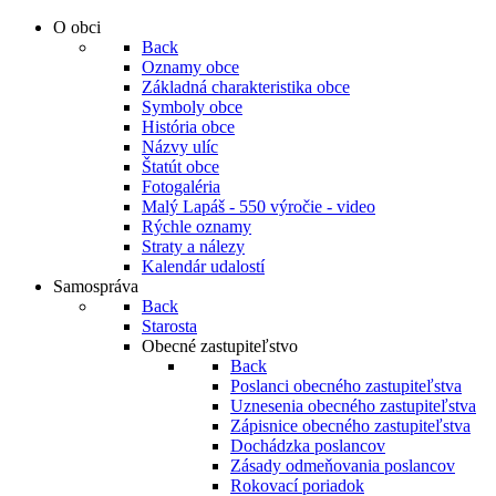
O obci
Back
Oznamy obce
Základná charakteristika obce
Symboly obce
História obce
Názvy ulíc
Štatút obce
Fotogaléria
Malý Lapáš - 550 výročie - video
Rýchle oznamy
Straty a nálezy
Kalendár udalostí
Samospráva
Back
Starosta
Obecné zastupiteľstvo
Back
Poslanci obecného zastupiteľstva
Uznesenia obecného zastupiteľstva
Zápisnice obecného zastupiteľstva
Dochádzka poslancov
Zásady odmeňovania poslancov
Rokovací poriadok