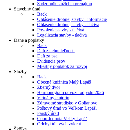
Sadzobník služieb a prenájmu
Stavebný úrad
Back
Ohlásenie drobnej stavby - informácie
Ohlásenie drobnej stavby - tlačivá
Povolenie stavby - tlačivá
Legalizácia stavby - tlačivá
Dane a poplatky
Back
Daň z nehnuteľností
Daň za psa
Evidencia psov
Miestny poplatok za rozvoj
Služby
Back
Obecná knižnica Malý Lapáš
Zberný dvor
Harmonogram odvozu odpadu 2026
Virtuálny cintorín
Zdravotné stredisko v Golianove
Poštový úrad vo Veľkom Lapáši
Farský úrad
Coop Jednota Veľký Lapáš
Odchyt túlavých zvierat
Škôlka