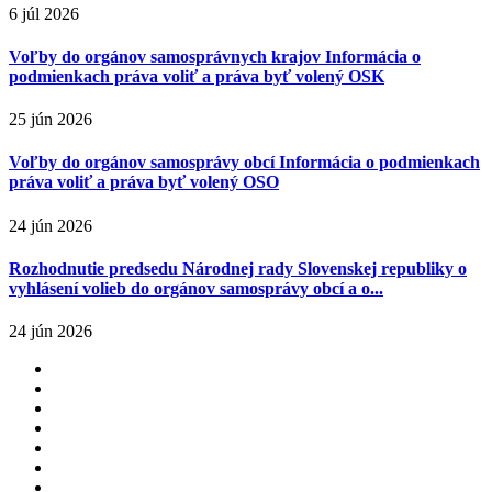
6 júl 2026
Voľby do orgánov samosprávnych krajov Informácia o
podmienkach práva voliť a práva byť volený OSK
25 jún 2026
Voľby do orgánov samosprávy obcí Informácia o podmienkach
práva voliť a práva byť volený OSO
24 jún 2026
Rozhodnutie predsedu Národnej rady Slovenskej republiky o
vyhlásení volieb do orgánov samosprávy obcí a o...
24 jún 2026