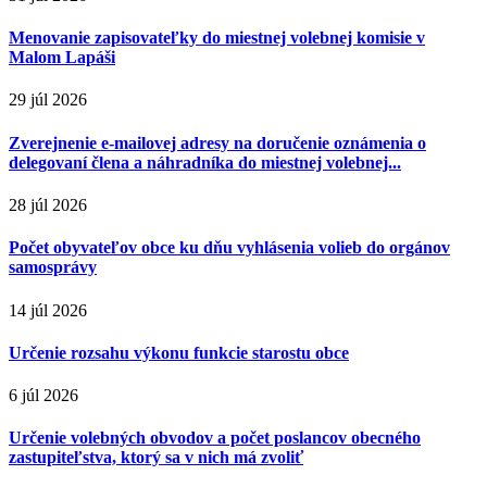
Menovanie zapisovateľky do miestnej volebnej komisie v
Malom Lapáši
29 júl 2026
Zverejnenie e-mailovej adresy na doručenie oznámenia o
delegovaní člena a náhradníka do miestnej volebnej...
28 júl 2026
Počet obyvateľov obce ku dňu vyhlásenia volieb do orgánov
samosprávy
14 júl 2026
Určenie rozsahu výkonu funkcie starostu obce
6 júl 2026
Určenie volebných obvodov a počet poslancov obecného
zastupiteľstva, ktorý sa v nich má zvoliť