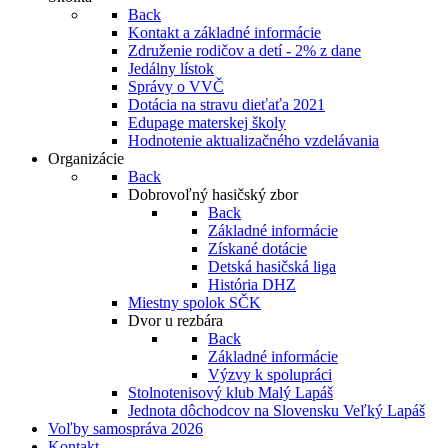
Back
Kontakt a základné informácie
Združenie rodičov a detí - 2% z dane
Jedálny lístok
Správy o VVČ
Dotácia na stravu dieťaťa 2021
Edupage materskej školy
Hodnotenie aktualizačného vzdelávania
Organizácie
Back
Dobrovoľný hasičský zbor
Back
Základné informácie
Získané dotácie
Detská hasičská liga
História DHZ
Miestny spolok SČK
Dvor u rezbára
Back
Základné informácie
Výzvy k spolupráci
Stolnotenisový klub Malý Lapáš
Jednota dôchodcov na Slovensku Veľký Lapáš
Voľby samospráva 2026
Kontakt