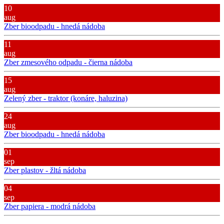
10
aug
Zber bioodpadu - hnedá nádoba
11
aug
Zber zmesového odpadu - čierna nádoba
15
aug
Zelený zber - traktor (konáre, haluzina)
24
aug
Zber bioodpadu - hnedá nádoba
01
sep
Zber plastov - žltá nádoba
04
sep
Zber papiera - modrá nádoba