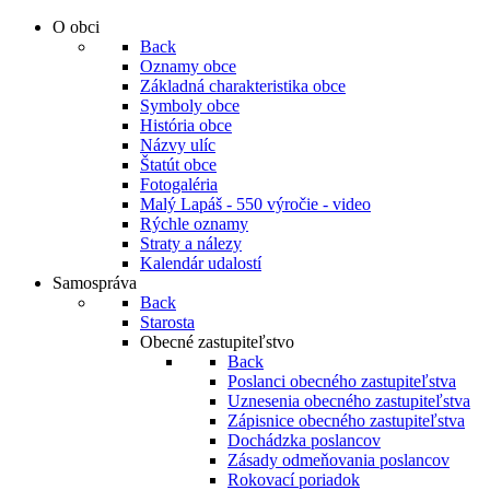
O obci
Back
Oznamy obce
Základná charakteristika obce
Symboly obce
História obce
Názvy ulíc
Štatút obce
Fotogaléria
Malý Lapáš - 550 výročie - video
Rýchle oznamy
Straty a nálezy
Kalendár udalostí
Samospráva
Back
Starosta
Obecné zastupiteľstvo
Back
Poslanci obecného zastupiteľstva
Uznesenia obecného zastupiteľstva
Zápisnice obecného zastupiteľstva
Dochádzka poslancov
Zásady odmeňovania poslancov
Rokovací poriadok