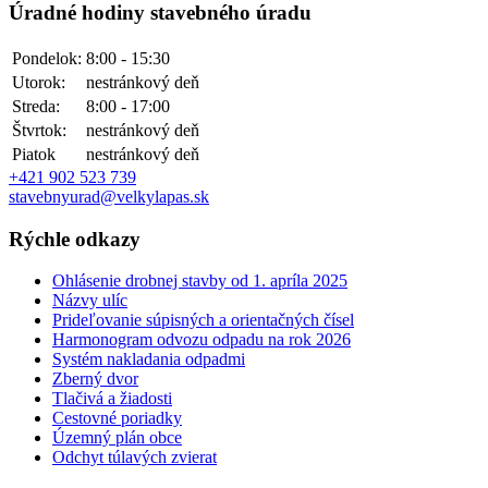
Úradné hodiny stavebného úradu
Pondelok:
8:00 - 15:30
Utorok:
nestránkový deň
Streda:
8:00 - 17:00
Štvrtok:
nestránkový deň
Piatok
nestránkový deň
+421 902 523 739
stavebnyurad@velkylapas.sk
Rýchle odkazy
Ohlásenie drobnej stavby od 1. apríla 2025
Názvy ulíc
Prideľovanie súpisných a orientačných čísel
Harmonogram odvozu odpadu na rok 2026
Systém nakladania odpadmi
Zberný dvor
Tlačivá a žiadosti
Cestovné poriadky
Územný plán obce
Odchyt túlavých zvierat