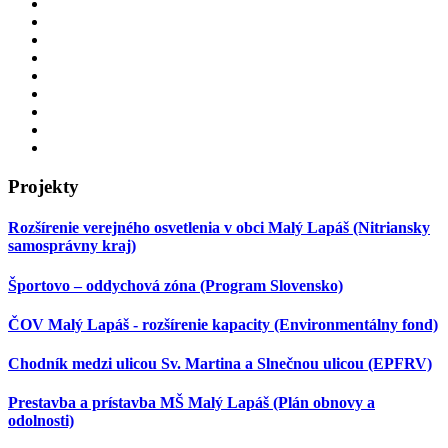
Projekty
Rozšírenie verejného osvetlenia v obci Malý Lapáš (Nitriansky
samosprávny kraj)
Športovo – oddychová zóna (Program Slovensko)
ČOV Malý Lapáš - rozšírenie kapacity (Environmentálny fond)
Chodník medzi ulicou Sv. Martina a Slnečnou ulicou (EPFRV)
Prestavba a prístavba MŠ Malý Lapáš (Plán obnovy a
odolnosti)