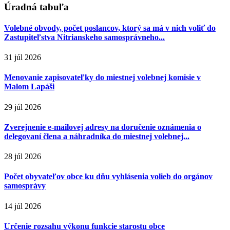
Úradná tabuľa
Volebné obvody, počet poslancov, ktorý sa má v nich voliť do
Zastupiteľstva Nitrianskeho samosprávneho...
31 júl 2026
Menovanie zapisovateľky do miestnej volebnej komisie v
Malom Lapáši
29 júl 2026
Zverejnenie e-mailovej adresy na doručenie oznámenia o
delegovaní člena a náhradníka do miestnej volebnej...
28 júl 2026
Počet obyvateľov obce ku dňu vyhlásenia volieb do orgánov
samosprávy
14 júl 2026
Určenie rozsahu výkonu funkcie starostu obce