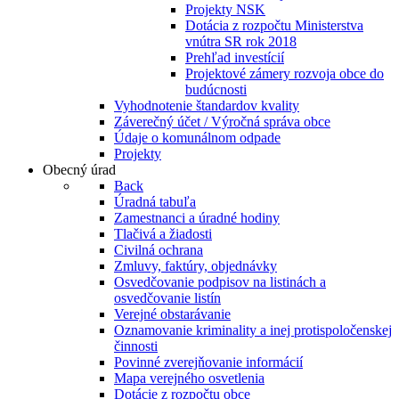
Projekty NSK
Dotácia z rozpočtu Ministerstva
vnútra SR rok 2018
Prehľad investícií
Projektové zámery rozvoja obce do
budúcnosti
Vyhodnotenie štandardov kvality
Záverečný účet / Výročná správa obce
Údaje o komunálnom odpade
Projekty
Obecný úrad
Back
Úradná tabuľa
Zamestnanci a úradné hodiny
Tlačivá a žiadosti
Civilná ochrana
Zmluvy, faktúry, objednávky
Osvedčovanie podpisov na listinách a
osvedčovanie listín
Verejné obstarávanie
Oznamovanie kriminality a inej protispoločenskej
činnosti
Povinné zverejňovanie informácií
Mapa verejného osvetlenia
Dotácie z rozpočtu obce