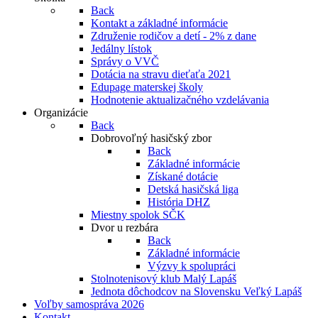
Back
Kontakt a základné informácie
Združenie rodičov a detí - 2% z dane
Jedálny lístok
Správy o VVČ
Dotácia na stravu dieťaťa 2021
Edupage materskej školy
Hodnotenie aktualizačného vzdelávania
Organizácie
Back
Dobrovoľný hasičský zbor
Back
Základné informácie
Získané dotácie
Detská hasičská liga
História DHZ
Miestny spolok SČK
Dvor u rezbára
Back
Základné informácie
Výzvy k spolupráci
Stolnotenisový klub Malý Lapáš
Jednota dôchodcov na Slovensku Veľký Lapáš
Voľby samospráva 2026
Kontakt