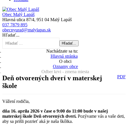
Obec Malý Lapáš
Hlavná ulica 87/4, 951 04 Malý Lapáš
037 7879 895
obecnyurad@malylapas.sk
Hľadať...
Hľadať...
Nachádzate sa tu:
Hlavná stránka
O obci
Oznamy obce
Odber krvi - zmena miesta
Deň otvorených dverí v materskej
PDF
škole
Vážení rodičia,
dňa 16. apríla 2026 v čase o 9:00 do 11:00 bude v našej
materskej škole Deň otvorených dverí.
Pozývame vás a vaše deti,
aby sa prišli pozrieť aká je naša škôlka.