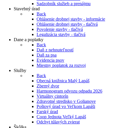
Sadzobník služieb a prenájmu
Stavebný úrad
Back
Ohlásenie drobnej stavby - informácie
Ohlásenie drobnej stavby - tlačivá
Povolenie stavby - tlačivá
Legalizácia stavby - tlačivá
Dane a poplatky
Back
Daň z nehnuteľností
Daň za psa
Evidencia psov
Miestny poplatok za rozvoj
Služby
Back
Obecná knižnica Malý Lapáš
Zberný dvor
Harmonogram odvozu odpadu 2026
Virtuálny cintorín
Zdravotné stredisko v Golianove
Poštový úrad vo Veľkom Lapáši
Farský úrad
Coop Jednota Veľký Lapáš
Odchyt túlavých zvierat
Škôlka