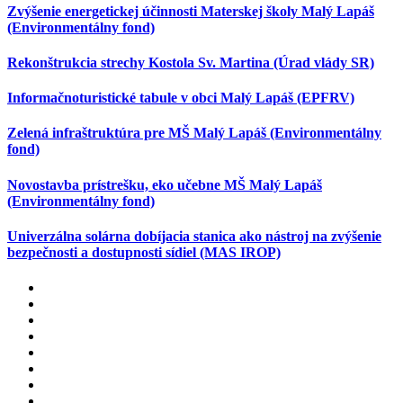
Zvýšenie energetickej účinnosti Materskej školy Malý Lapáš
(Environmentálny fond)
Rekonštrukcia strechy Kostola Sv. Martina (Úrad vlády SR)
Informačnoturistické tabule v obci Malý Lapáš (EPFRV)
Zelená infraštruktúra pre MŠ Malý Lapáš (Environmentálny
fond)
Novostavba prístrešku, eko učebne MŠ Malý Lapáš
(Environmentálny fond)
Univerzálna solárna dobíjacia stanica ako nástroj na zvýšenie
bezpečnosti a dostupnosti sídiel (MAS IROP)