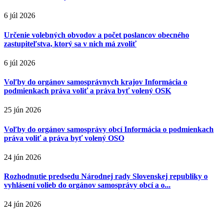
6 júl 2026
Určenie volebných obvodov a počet poslancov obecného
zastupiteľstva, ktorý sa v nich má zvoliť
6 júl 2026
Voľby do orgánov samosprávnych krajov Informácia o
podmienkach práva voliť a práva byť volený OSK
25 jún 2026
Voľby do orgánov samosprávy obcí Informácia o podmienkach
práva voliť a práva byť volený OSO
24 jún 2026
Rozhodnutie predsedu Národnej rady Slovenskej republiky o
vyhlásení volieb do orgánov samosprávy obcí a o...
24 jún 2026