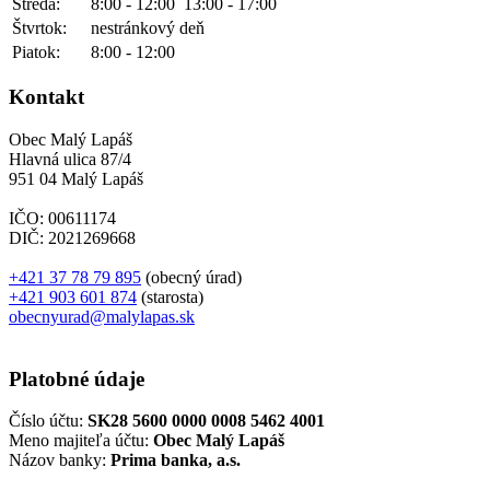
Streda:
8:00 - 12:00
13:00 - 17:00
Štvrtok:
nestránkový deň
Piatok:
8:00 - 12:00
Kontakt
Obec Malý Lapáš
Hlavná ulica 87/4
951 04 Malý Lapáš
IČO: 00611174
DIČ: 2021269668
+421 37 78 79 895
(obecný úrad)
+421 903 601 874
(starosta)
obecnyurad@malylapas.sk
Platobné údaje
Číslo účtu:
SK28 5600 0000 0008 5462 4001
Meno majiteľa účtu:
Obec Malý Lapáš
Názov banky:
Prima banka, a.s.