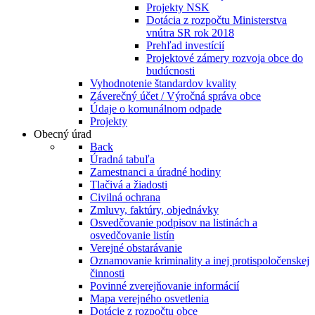
Projekty NSK
Dotácia z rozpočtu Ministerstva
vnútra SR rok 2018
Prehľad investícií
Projektové zámery rozvoja obce do
budúcnosti
Vyhodnotenie štandardov kvality
Záverečný účet / Výročná správa obce
Údaje o komunálnom odpade
Projekty
Obecný úrad
Back
Úradná tabuľa
Zamestnanci a úradné hodiny
Tlačivá a žiadosti
Civilná ochrana
Zmluvy, faktúry, objednávky
Osvedčovanie podpisov na listinách a
osvedčovanie listín
Verejné obstarávanie
Oznamovanie kriminality a inej protispoločenskej
činnosti
Povinné zverejňovanie informácií
Mapa verejného osvetlenia
Dotácie z rozpočtu obce