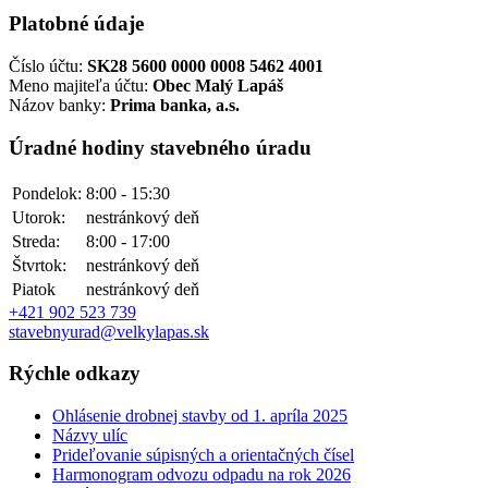
Platobné údaje
Číslo účtu:
SK28 5600 0000 0008 5462 4001
Meno majiteľa účtu:
Obec Malý Lapáš
Názov banky:
Prima banka, a.s.
Úradné hodiny stavebného úradu
Pondelok:
8:00 - 15:30
Utorok:
nestránkový deň
Streda:
8:00 - 17:00
Štvrtok:
nestránkový deň
Piatok
nestránkový deň
+421 902 523 739
stavebnyurad@velkylapas.sk
Rýchle odkazy
Ohlásenie drobnej stavby od 1. apríla 2025
Názvy ulíc
Prideľovanie súpisných a orientačných čísel
Harmonogram odvozu odpadu na rok 2026