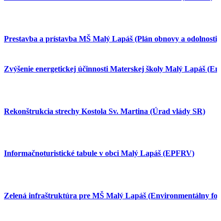
Prestavba a prístavba MŠ Malý Lapáš (Plán obnovy a odolnosti)
Zvýšenie energetickej účinnosti Materskej školy Malý Lapáš (E
Rekonštrukcia strechy Kostola Sv. Martina (Úrad vlády SR)
Informačnoturistické tabule v obci Malý Lapáš (EPFRV)
Zelená infraštruktúra pre MŠ Malý Lapáš (Environmentálny fo