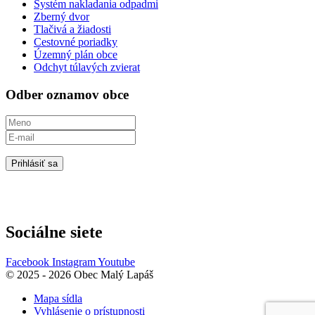
Systém nakladania odpadmi
Zberný dvor
Tlačivá a žiadosti
Cestovné poriadky
Územný plán obce
Odchyt túlavých zvierat
Odber oznamov obce
Prihlásiť sa
Sociálne siete
Facebook
Instagram
Youtube
© 2025 - 2026 Obec Malý Lapáš
Mapa sídla
Vyhlásenie o prístupnosti