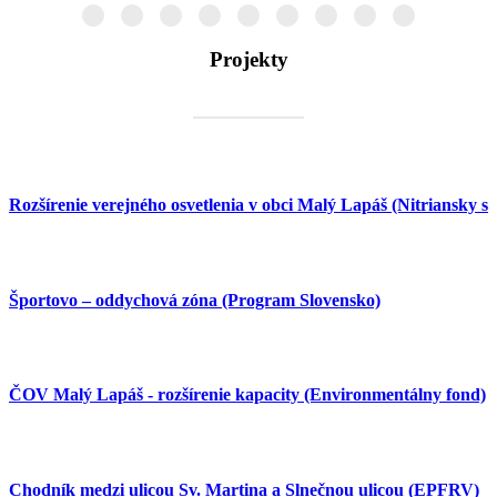
Projekty
Rozšírenie verejného osvetlenia v obci Malý Lapáš (Nitriansky 
Športovo – oddychová zóna (Program Slovensko)
ČOV Malý Lapáš - rozšírenie kapacity (Environmentálny fond)
Chodník medzi ulicou Sv. Martina a Slnečnou ulicou (EPFRV)