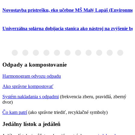
Novostavba prístrešku, eko učebne MŠ Malý Lapáš (Environmen
Univerzálna solárna dobíjacia stanica ako nástroj na zvýšenie b
Odpady a kompostovanie
Harmonogram odvozu odpadu
Ako správne kompostovať
Systém nakladania s odpadmi
(frekvencia zberu, pravidlá, zberný
dvor)
Čo kam patrí
(ako správne triediť, recyklačné symboly)
Jedálny lístok a jedáleň