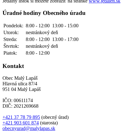
Jedálny lístok si môžete zobraziť na stránke
www.jedalen.sk
Úradné hodiny Obecného úradu
Pondelok:
8:00 - 12:00
13:00 - 15:00
Utorok:
nestránkový deň
Streda:
8:00 - 12:00
13:00 - 17:00
Štvrtok:
nestránkový deň
Piatok:
8:00 - 12:00
Kontakt
Obec Malý Lapáš
Hlavná ulica 87/4
951 04 Malý Lapáš
IČO: 00611174
DIČ: 2021269668
+421 37 78 79 895
(obecný úrad)
+421 903 601 874
(starosta)
obecnyurad@malylapas.sk