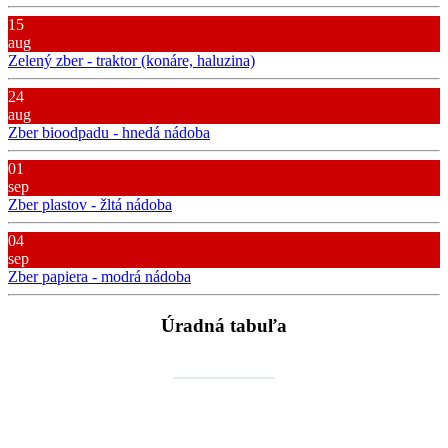
15
aug
Zelený zber - traktor (konáre, haluzina)
24
aug
Zber bioodpadu - hnedá nádoba
01
sep
Zber plastov - žltá nádoba
04
sep
Zber papiera - modrá nádoba
Úradná tabuľa