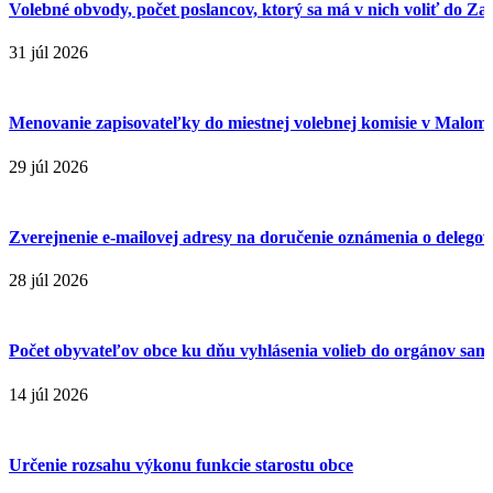
Volebné obvody, počet poslancov, ktorý sa má v nich voliť do Za
31 júl 2026
Menovanie zapisovateľky do miestnej volebnej komisie v Malom
29 júl 2026
Zverejnenie e-mailovej adresy na doručenie oznámenia o delegova
28 júl 2026
Počet obyvateľov obce ku dňu vyhlásenia volieb do orgánov sa
14 júl 2026
Určenie rozsahu výkonu funkcie starostu obce