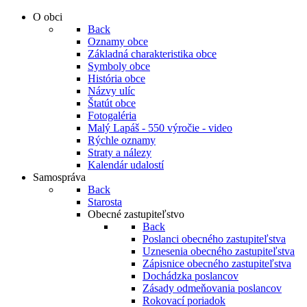
O obci
Back
Oznamy obce
Základná charakteristika obce
Symboly obce
História obce
Názvy ulíc
Štatút obce
Fotogaléria
Malý Lapáš - 550 výročie - video
Rýchle oznamy
Straty a nálezy
Kalendár udalostí
Samospráva
Back
Starosta
Obecné zastupiteľstvo
Back
Poslanci obecného zastupiteľstva
Uznesenia obecného zastupiteľstva
Zápisnice obecného zastupiteľstva
Dochádzka poslancov
Zásady odmeňovania poslancov
Rokovací poriadok