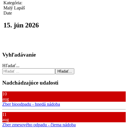
Kategória:
Malý Lapáš
Date
15. jún 2026
Vyhľadávanie
Hľadať...
Hľadať...
Nadchádzajúce udalosti
10
aug
Zber bioodpadu - hnedá nádoba
11
aug
Zber zmesového odpadu - čierna nádoba