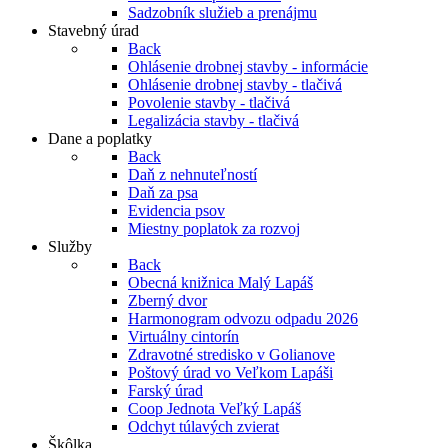
Sadzobník služieb a prenájmu
Stavebný úrad
Back
Ohlásenie drobnej stavby - informácie
Ohlásenie drobnej stavby - tlačivá
Povolenie stavby - tlačivá
Legalizácia stavby - tlačivá
Dane a poplatky
Back
Daň z nehnuteľností
Daň za psa
Evidencia psov
Miestny poplatok za rozvoj
Služby
Back
Obecná knižnica Malý Lapáš
Zberný dvor
Harmonogram odvozu odpadu 2026
Virtuálny cintorín
Zdravotné stredisko v Golianove
Poštový úrad vo Veľkom Lapáši
Farský úrad
Coop Jednota Veľký Lapáš
Odchyt túlavých zvierat
Škôlka