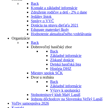
Back
Kontakt a základné informácie
Združenie rodičov a detí - 2% z dane
Jedálny lístok
Správy o VVČ
Dotácia na stravu dieťaťa 2021
Edupage materskej školy
Hodnotenie aktualizačného vzdelávania
Organizácie
Back
Dobrovoľný hasičský zbor
Back
Základné informácie
Získané dotácie
Detská hasičská liga
História DHZ
Miestny spolok SČK
Dvor u rezbára
Back
Základné informácie
Výzvy k spolupráci
Stolnotenisový klub Malý Lapáš
Jednota dôchodcov na Slovensku Veľký Lapáš
Voľby samospráva 2026
Kontakt