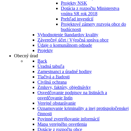
Projekty NSK
Dotácia z rozpočtu Ministerstva
vnútra SR rok 2018
Prehľad investícií
Projektové zámery rozvoja obce do
budúcnosti
Vyhodnotenie štandardov kvality
Záverečný účet / Výročná správa obce
Údaje o komunálnom odpade
Projekty
Obecný úrad
Back
Úradná tabuľa
Zamestnanci a úradné hodiny
Tlačivá a žiadosti
Civilná ochrana
Zmluvy, faktúry, objednávky
Osvedčovanie podpisov na listinách a
osvedčovanie listín
Verejné obstarávanie
Oznamovanie kriminality a inej protispoločenskej
činnosti
Povinné zverejňovanie informácií
Mapa verejného osvetlenia
Dotácie z rozpočtu obce