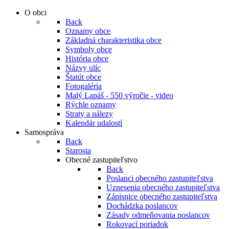
O obci
Back
Oznamy obce
Základná charakteristika obce
Symboly obce
História obce
Názvy ulíc
Štatút obce
Fotogaléria
Malý Lapáš - 550 výročie - video
Rýchle oznamy
Straty a nálezy
Kalendár udalostí
Samospráva
Back
Starosta
Obecné zastupiteľstvo
Back
Poslanci obecného zastupiteľstva
Uznesenia obecného zastupiteľstva
Zápisnice obecného zastupiteľstva
Dochádzka poslancov
Zásady odmeňovania poslancov
Rokovací poriadok