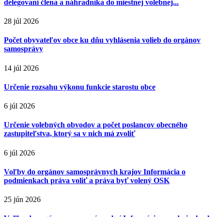
delegovaní člena a náhradníka do miestnej volebnej...
28 júl 2026
Počet obyvateľov obce ku dňu vyhlásenia volieb do orgánov
samosprávy
14 júl 2026
Určenie rozsahu výkonu funkcie starostu obce
6 júl 2026
Určenie volebných obvodov a počet poslancov obecného
zastupiteľstva, ktorý sa v nich má zvoliť
6 júl 2026
Voľby do orgánov samosprávnych krajov Informácia o
podmienkach práva voliť a práva byť volený OSK
25 jún 2026