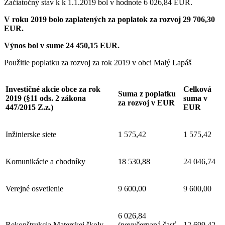
Začiatočný stav k k 1.1.2019 bol v hodnote 6 026,84 EUR.
V roku 2019 bolo zaplatených za poplatok za rozvoj 29 706,30
EUR.
Výnos bol v sume 24 450,15 EUR.
Použitie poplatku za rozvoj za rok 2019 v obci Malý Lapáš
Investičné akcie obce za rok
Celková
Suma z poplatku
2019 (§11 ods. 2 zákona
suma v
za rozvoj v EUR
447/2015 Z.z.)
EUR
Inžinierske siete
1 575,42
1 575,42
Komunikácie a chodníky
18 530,88
24 046,74
Verejné osvetlenie
9 600,00
9 600,00
6 026,84
Rekonštrukcia Materskej školy
(nevyčerpaná časť
12 699,42