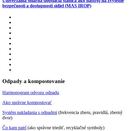
Univerzálna solárna dobíjacia stanica ako nástroj na zvýšenie
bezpečnosti a dostupnosti sídiel (MAS IROP)
Odpady a kompostovanie
Harmonogram odvozu odpadu
Ako správne kompostovať
Systém nakladania s odpadmi
(frekvencia zberu, pravidlá, zberný
dvor)
Čo kam patrí
(ako správne triediť, recyklačné symboly)