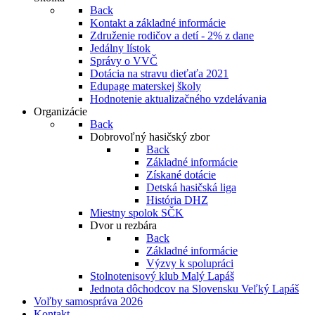
Back
Kontakt a základné informácie
Združenie rodičov a detí - 2% z dane
Jedálny lístok
Správy o VVČ
Dotácia na stravu dieťaťa 2021
Edupage materskej školy
Hodnotenie aktualizačného vzdelávania
Organizácie
Back
Dobrovoľný hasičský zbor
Back
Základné informácie
Získané dotácie
Detská hasičská liga
História DHZ
Miestny spolok SČK
Dvor u rezbára
Back
Základné informácie
Výzvy k spolupráci
Stolnotenisový klub Malý Lapáš
Jednota dôchodcov na Slovensku Veľký Lapáš
Voľby samospráva 2026
Kontakt