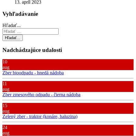
13. apríl 2023
Vyhľadávanie
Hľadať...
Hľadať...
Nadchádzajúce udalosti
10
aug
Zber bioodpadu - hnedá nádoba
11
aug
Zber zmesového odpadu - čierna nádoba
15
aug
Zelený zber - traktor (konáre, haluzina)
24
aug