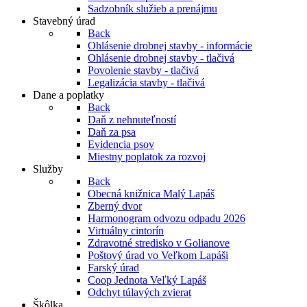
Sadzobník služieb a prenájmu
Stavebný úrad
Back
Ohlásenie drobnej stavby - informácie
Ohlásenie drobnej stavby - tlačivá
Povolenie stavby - tlačivá
Legalizácia stavby - tlačivá
Dane a poplatky
Back
Daň z nehnuteľností
Daň za psa
Evidencia psov
Miestny poplatok za rozvoj
Služby
Back
Obecná knižnica Malý Lapáš
Zberný dvor
Harmonogram odvozu odpadu 2026
Virtuálny cintorín
Zdravotné stredisko v Golianove
Poštový úrad vo Veľkom Lapáši
Farský úrad
Coop Jednota Veľký Lapáš
Odchyt túlavých zvierat
Škôlka