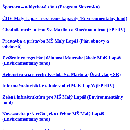
Športovo – oddychová zóna (Program Slovensko)
ČOV Malý Lapáš - rozšírenie kapacity (Environmentálny fond)
Chodník medzi ulicou Sv. Martina a Slnečnou ulicou (EPFRV)
Prestavba a prístavba MŠ Malý Lapáš (Plán obnovy a
odolnosti)
Zvýšenie energetickej účinnosti Materskej školy Malý Lapáš
(Environmentálny fond)
Rekonštrukcia strechy Kostola Sv. Martina (Úrad vlády SR)
Informačnoturistické tabule v obci Malý Lapáš (EPFRV)
Zelená infraštruktúra pre MŠ Malý Lapáš (Environmentálny
fond)
Novostavba prístrešku, eko učebne MŠ Malý Lapáš
(Environmentálny fond)