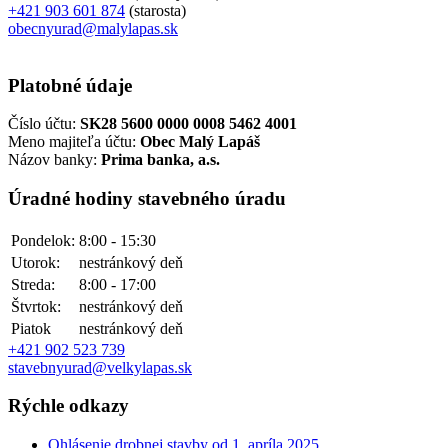
+421 903 601 874
(starosta)
obecnyurad@malylapas.sk
Platobné údaje
Číslo účtu:
SK28 5600 0000 0008 5462 4001
Meno majiteľa účtu:
Obec Malý Lapáš
Názov banky:
Prima banka, a.s.
Úradné hodiny stavebného úradu
Pondelok:
8:00 - 15:30
Utorok:
nestránkový deň
Streda:
8:00 - 17:00
Štvrtok:
nestránkový deň
Piatok
nestránkový deň
+421 902 523 739
stavebnyurad@velkylapas.sk
Rýchle odkazy
Ohlásenie drobnej stavby od 1. apríla 2025