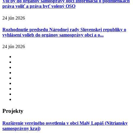
Voľby do orgánov samosprávy obcí Informácia o podmienkach
práva voliť a práva byť volený OSO
24 jún 2026
Rozhodnutie predsedu Národnej rady Slovenskej republiky o
vyhlásení volieb do orgánov samosprávy obcí a o...
24 jún 2026
Projekty
Rozšírenie verejného osvetlenia v obci Malý Lapáš (Nitriansky
samosprávny kraj)