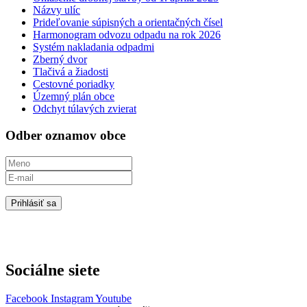
Názvy ulíc
Prideľovanie súpisných a orientačných čísel
Harmonogram odvozu odpadu na rok 2026
Systém nakladania odpadmi
Zberný dvor
Tlačivá a žiadosti
Cestovné poriadky
Územný plán obce
Odchyt túlavých zvierat
Odber oznamov obce
Prihlásiť sa
Sociálne siete
Facebook
Instagram
Youtube