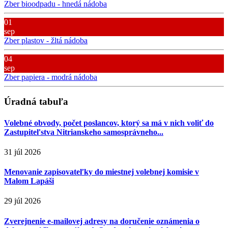
Zber bioodpadu - hnedá nádoba
01
sep
Zber plastov - žltá nádoba
04
sep
Zber papiera - modrá nádoba
Úradná tabuľa
Volebné obvody, počet poslancov, ktorý sa má v nich voliť do
Zastupiteľstva Nitrianskeho samosprávneho...
31 júl 2026
Menovanie zapisovateľky do miestnej volebnej komisie v
Malom Lapáši
29 júl 2026
Zverejnenie e-mailovej adresy na doručenie oznámenia o