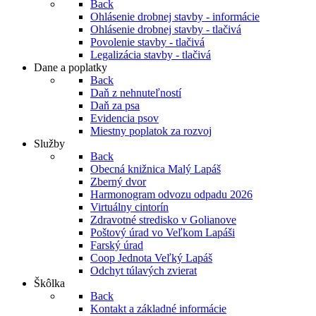
Back
Ohlásenie drobnej stavby - informácie
Ohlásenie drobnej stavby - tlačivá
Povolenie stavby - tlačivá
Legalizácia stavby - tlačivá
Dane a poplatky
Back
Daň z nehnuteľností
Daň za psa
Evidencia psov
Miestny poplatok za rozvoj
Služby
Back
Obecná knižnica Malý Lapáš
Zberný dvor
Harmonogram odvozu odpadu 2026
Virtuálny cintorín
Zdravotné stredisko v Golianove
Poštový úrad vo Veľkom Lapáši
Farský úrad
Coop Jednota Veľký Lapáš
Odchyt túlavých zvierat
Škôlka
Back
Kontakt a základné informácie