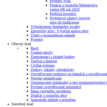
Projekty NSK
Dotácia z rozpočtu Ministerstva
vnútra SR rok 2018
Prehľad investícií
Projektové zámery rozvoja
obce do budúcnosti
Vyhodnotenie štandardov kvality
Záverečný účet / Výročná správa obce
Údaje o komunálnom odpade
Projekty
Obecný úrad
Back
Úradná tabuľa
Zamestnanci a úradné hodiny
Tlačivá a žiadosti
Civilná ochrana
Zmluvy, faktúry, objednávky
Osvedčovanie podpisov na listinách a osvedčovanie
Verejné obstarávanie
Oznamovanie kriminality a inej protispoločenskej 
Povinné zverejňovanie informácií
Mapa verejného osvetlenia
Dotácie z rozpočtu obce
Sadzobník služieb a prenájmu
Stavebný úrad