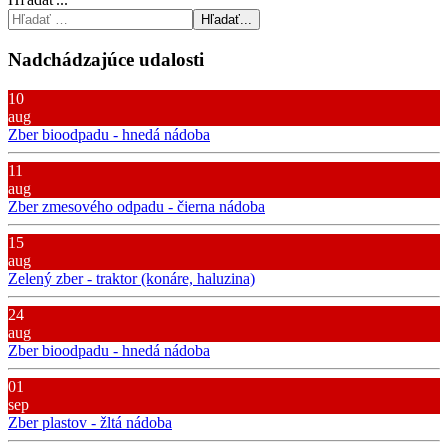
Hľadať...
Nadchádzajúce udalosti
10
aug
Zber bioodpadu - hnedá nádoba
11
aug
Zber zmesového odpadu - čierna nádoba
15
aug
Zelený zber - traktor (konáre, haluzina)
24
aug
Zber bioodpadu - hnedá nádoba
01
sep
Zber plastov - žltá nádoba