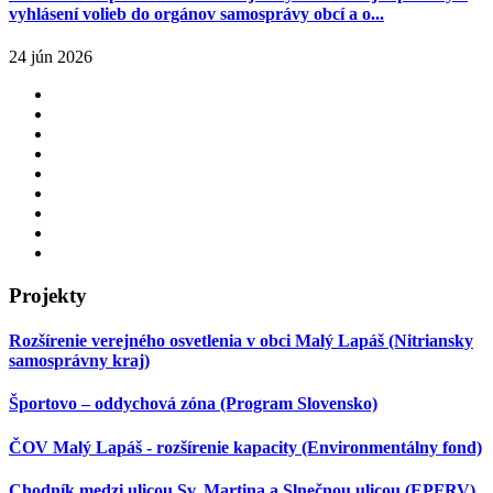
vyhlásení volieb do orgánov samosprávy obcí a o...
24 jún 2026
Projekty
Rozšírenie verejného osvetlenia v obci Malý Lapáš (Nitriansky
samosprávny kraj)
Športovo – oddychová zóna (Program Slovensko)
ČOV Malý Lapáš - rozšírenie kapacity (Environmentálny fond)
Chodník medzi ulicou Sv. Martina a Slnečnou ulicou (EPFRV)