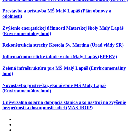
Prestavba a prístavba MŠ Malý Lapáš (Plán obnovy a
odolnosti)
Zvýšenie energetickej účinnosti Materskej školy Malý Lapáš
(Environmentálny fond)
Rekonštrukcia strechy Kostola Sv. Martina (Úrad vlády SR)
Informačnoturistické tabule v obci Malý Lapáš (EPFRV)
Zelená infraštruktúra pre MŠ Malý Lapáš (Environmentálny
fond)
Novostavba prístrešku, eko učebne MŠ Malý Lapáš
(Environmentálny fond)
Univerzálna solárna dobíjacia stanica ako nástroj na zvýšenie
bezpečnosti a dostupnosti sídiel (MAS IROP)