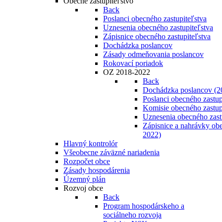
Obecné zastupiteľstvo
Back
Poslanci obecného zastupiteľstva
Uznesenia obecného zastupiteľstva
Zápisnice obecného zastupiteľstva
Dochádzka poslancov
Zásady odmeňovania poslancov
Rokovací poriadok
OZ 2018-2022
Back
Dochádzka poslancov (2
Poslanci obecného zastup
Komisie obecného zastup
Uznesenia obecného zast
Zápisnice a nahrávky obe
2022)
Hlavný kontrolór
Všeobecne záväzné nariadenia
Rozpočet obce
Zásady hospodárenia
Územný plán
Rozvoj obce
Back
Program hospodárskeho a
sociálneho rozvoja