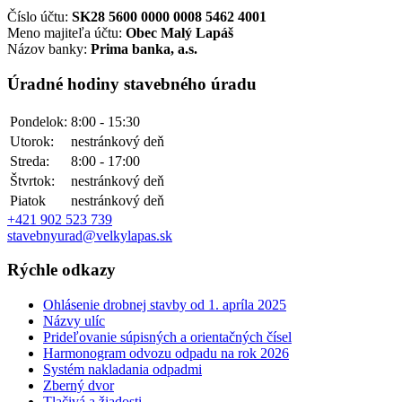
Číslo účtu:
SK28 5600 0000 0008 5462 4001
Meno majiteľa účtu:
Obec Malý Lapáš
Názov banky:
Prima banka, a.s.
Úradné hodiny stavebného úradu
Pondelok:
8:00 - 15:30
Utorok:
nestránkový deň
Streda:
8:00 - 17:00
Štvrtok:
nestránkový deň
Piatok
nestránkový deň
+421 902 523 739
stavebnyurad@velkylapas.sk
Rýchle odkazy
Ohlásenie drobnej stavby od 1. apríla 2025
Názvy ulíc
Prideľovanie súpisných a orientačných čísel
Harmonogram odvozu odpadu na rok 2026
Systém nakladania odpadmi
Zberný dvor
Tlačivá a žiadosti