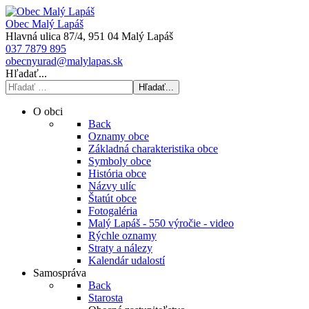
Obec Malý Lapáš
Hlavná ulica 87/4, 951 04 Malý Lapáš
037 7879 895
obecnyurad@malylapas.sk
Hľadať...
Hľadať...
O obci
Back
Oznamy obce
Základná charakteristika obce
Symboly obce
História obce
Názvy ulíc
Štatút obce
Fotogaléria
Malý Lapáš - 550 výročie - video
Rýchle oznamy
Straty a nálezy
Kalendár udalostí
Samospráva
Back
Starosta