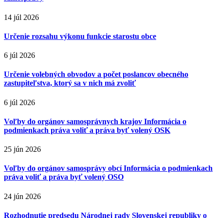
14 júl 2026
Určenie rozsahu výkonu funkcie starostu obce
6 júl 2026
Určenie volebných obvodov a počet poslancov obecného
zastupiteľstva, ktorý sa v nich má zvoliť
6 júl 2026
Voľby do orgánov samosprávnych krajov Informácia o
podmienkach práva voliť a práva byť volený OSK
25 jún 2026
Voľby do orgánov samosprávy obcí Informácia o podmienkach
práva voliť a práva byť volený OSO
24 jún 2026
Rozhodnutie predsedu Národnej rady Slovenskej republiky o