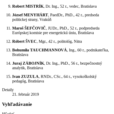
Robert MISTRÍK
, Dr. Ing., 52 r., vedec, Bratislava
József MENYHÁRT
, PaedDr., PhD., 42 r., predseda
politickej strany, Vrakúň
Maroš ŠEFČOVIČ
, JUDr., PhD., 52 r., podpredseda
Európskej komisie pre energetickú úniu, Bratislava
Róbert ŠVEC
, Mgr., 42 r., politológ, Nitra
Bohumila TAUCHMANNOVÁ
, Ing., 60 r., podnikateľka,
Bratislava
Juraj ZÁBOJNÍK
, Dr. Ing., PhD., 56 r., bezpečnostný
analytik, Bratislava
Ivan ZUZULA
, RNDr., CSc., 64 r., vysokoškolský
pedagóg, Bratislava
Detaily
21. február 2019
Vyhľadávanie
Hľadať...