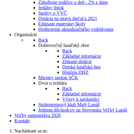
Združenie rodičov a detí - 2% z dane
Jedálny lístok
Správy o VVČ
Dotácia na stravu dieťaťa 2021
Edupage materskej školy
Hodnotenie aktualizačného vzdelávania
Organizácie
Back
Dobrovoľný hasičský zbor
Back
Základné informácie
Získané dotácie
Detská hasičská liga
História DHZ
Miestny spolok SČK
Dvor u rezbára
Back
Základné informácie
Výzvy k spolupráci
Stolnotenisový klub Malý Lapáš
Jednota dôchodcov na Slovensku Veľký Lapáš
Voľby samospráva 2026
Kontakt
Nachádzate sa tu: