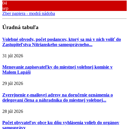
04
sep
Zber papiera - modrá nádoba
Úradná tabuľa
Volebné obvody, počet poslancov, ktorý sa má v nich voliť do
Zastupiteľstva Nitrianskeho samosprávneho...
31 júl 2026
Menovanie zapisovateľky do miestnej volebnej komisie v
Malom Lapáši
29 júl 2026
Zverejnenie e-mailovej adresy na doručenie oznámenia o
delegovaní člena a náhradníka do miestnej volebnej...
28 júl 2026
Počet obyvateľov obce ku dňu vyhlásenia volieb do orgánov
samosprávy