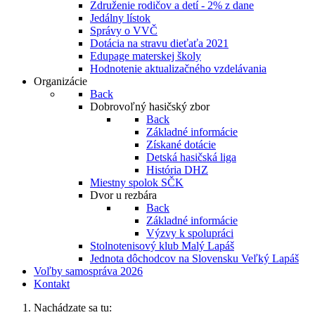
Združenie rodičov a detí - 2% z dane
Jedálny lístok
Správy o VVČ
Dotácia na stravu dieťaťa 2021
Edupage materskej školy
Hodnotenie aktualizačného vzdelávania
Organizácie
Back
Dobrovoľný hasičský zbor
Back
Základné informácie
Získané dotácie
Detská hasičská liga
História DHZ
Miestny spolok SČK
Dvor u rezbára
Back
Základné informácie
Výzvy k spolupráci
Stolnotenisový klub Malý Lapáš
Jednota dôchodcov na Slovensku Veľký Lapáš
Voľby samospráva 2026
Kontakt
Nachádzate sa tu: