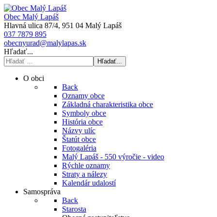
Obec Malý Lapáš
Hlavná ulica 87/4, 951 04 Malý Lapáš
037 7879 895
obecnyurad@malylapas.sk
Hľadať...
Hľadať...
O obci
Back
Oznamy obce
Základná charakteristika obce
Symboly obce
História obce
Názvy ulíc
Štatút obce
Fotogaléria
Malý Lapáš - 550 výročie - video
Rýchle oznamy
Straty a nálezy
Kalendár udalostí
Samospráva
Back
Starosta