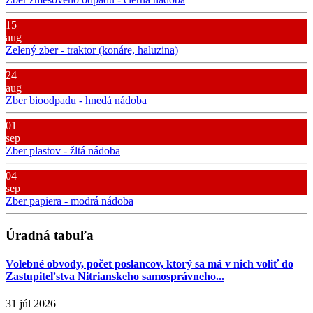
15
aug
Zelený zber - traktor (konáre, haluzina)
24
aug
Zber bioodpadu - hnedá nádoba
01
sep
Zber plastov - žltá nádoba
04
sep
Zber papiera - modrá nádoba
Úradná tabuľa
Volebné obvody, počet poslancov, ktorý sa má v nich voliť do
Zastupiteľstva Nitrianskeho samosprávneho...
31 júl 2026