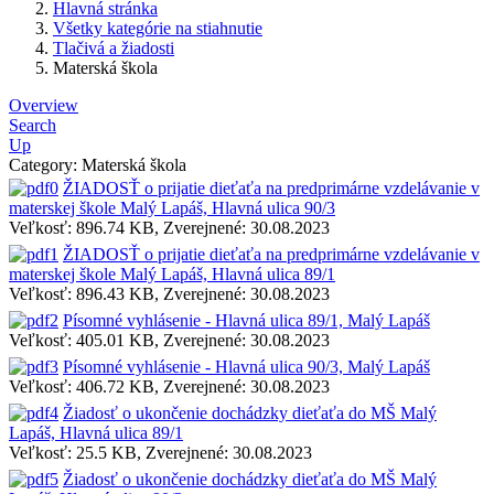
Hlavná stránka
Všetky kategórie na stiahnutie
Tlačivá a žiadosti
Materská škola
Overview
Search
Up
Category: Materská škola
ŽIADOSŤ o prijatie dieťaťa na predprimárne vzdelávanie v
materskej škole Malý Lapáš, Hlavná ulica 90/3
Veľkosť: 896.74 KB, Zverejnené: 30.08.2023
ŽIADOSŤ o prijatie dieťaťa na predprimárne vzdelávanie v
materskej škole Malý Lapáš, Hlavná ulica 89/1
Veľkosť: 896.43 KB, Zverejnené: 30.08.2023
Písomné vyhlásenie - Hlavná ulica 89/1, Malý Lapáš
Veľkosť: 405.01 KB, Zverejnené: 30.08.2023
Písomné vyhlásenie - Hlavná ulica 90/3, Malý Lapáš
Veľkosť: 406.72 KB, Zverejnené: 30.08.2023
Žiadosť o ukončenie dochádzky dieťaťa do MŠ Malý
Lapáš, Hlavná ulica 89/1
Veľkosť: 25.5 KB, Zverejnené: 30.08.2023
Žiadosť o ukončenie dochádzky dieťaťa do MŠ Malý