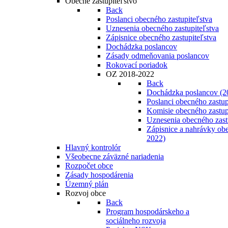
Obecné zastupiteľstvo
Back
Poslanci obecného zastupiteľstva
Uznesenia obecného zastupiteľstva
Zápisnice obecného zastupiteľstva
Dochádzka poslancov
Zásady odmeňovania poslancov
Rokovací poriadok
OZ 2018-2022
Back
Dochádzka poslancov (2
Poslanci obecného zastup
Komisie obecného zastup
Uznesenia obecného zast
Zápisnice a nahrávky obe
2022)
Hlavný kontrolór
Všeobecne záväzné nariadenia
Rozpočet obce
Zásady hospodárenia
Územný plán
Rozvoj obce
Back
Program hospodárskeho a
sociálneho rozvoja