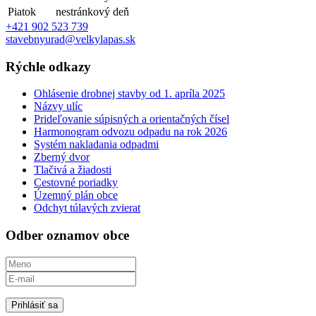
Piatok
nestránkový deň
+421 902 523 739
stavebnyurad@velkylapas.sk
Rýchle odkazy
Ohlásenie drobnej stavby od 1. apríla 2025
Názvy ulíc
Prideľovanie súpisných a orientačných čísel
Harmonogram odvozu odpadu na rok 2026
Systém nakladania odpadmi
Zberný dvor
Tlačivá a žiadosti
Cestovné poriadky
Územný plán obce
Odchyt túlavých zvierat
Odber oznamov obce
Prihlásiť sa