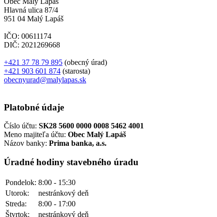
Obec Malý Lapáš
Hlavná ulica 87/4
951 04 Malý Lapáš
IČO: 00611174
DIČ: 2021269668
+421 37 78 79 895
(obecný úrad)
+421 903 601 874
(starosta)
obecnyurad@malylapas.sk
Platobné údaje
Číslo účtu:
SK28 5600 0000 0008 5462 4001
Meno majiteľa účtu:
Obec Malý Lapáš
Názov banky:
Prima banka, a.s.
Úradné hodiny stavebného úradu
Pondelok:
8:00 - 15:30
Utorok:
nestránkový deň
Streda:
8:00 - 17:00
Štvrtok:
nestránkový deň