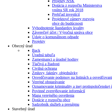
Projekty NSK
Dotácia z rozpočtu Ministerstva
vnútra SR rok 2018
Prehľad investícií
Projektové zámery rozvoja
obce do budúcnosti
Vyhodnotenie štandardov kvality
Záverečný účet / Výročná správa obce
Údaje o komunálnom odpade
Projekty
Obecný úrad
Back
Úradná tabuľa
Zamestnanci a úradné hodiny
Tlačivá a žiadosti
Civilná ochrana
Zmluvy, faktúry, objednávky
Osvedčovanie podpisov na listinách a osvedčovanie
Verejné obstarávanie
Oznamovanie kriminality a inej protispoločenskej 
Povinné zverejňovanie informácií
Mapa verejného osvetlenia
Dotácie z rozpočtu obce
Sadzobník služieb a prenájmu
Stavebný úrad