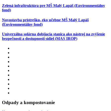
Zelená infraštruktúra pre MŠ Malý Lapáš (Environmentálny
fond)
Novostavba prístrešku, eko učebne MŠ Malý Lapáš
(Environmentálny fond)
Univerzálna solárna dobíjacia stanica ako nástroj na zvýšenie
bezpečnosti a dostupnosti sídiel (MAS IROP)
Odpady a kompostovanie