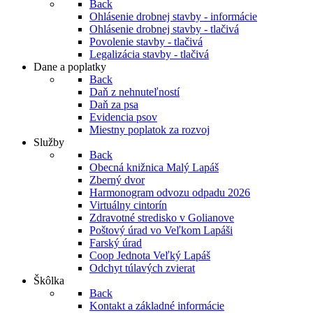
Back
Ohlásenie drobnej stavby - informácie
Ohlásenie drobnej stavby - tlačivá
Povolenie stavby - tlačivá
Legalizácia stavby - tlačivá
Dane a poplatky
Back
Daň z nehnuteľností
Daň za psa
Evidencia psov
Miestny poplatok za rozvoj
Služby
Back
Obecná knižnica Malý Lapáš
Zberný dvor
Harmonogram odvozu odpadu 2026
Virtuálny cintorín
Zdravotné stredisko v Golianove
Poštový úrad vo Veľkom Lapáši
Farský úrad
Coop Jednota Veľký Lapáš
Odchyt túlavých zvierat
Škôlka
Back
Kontakt a základné informácie