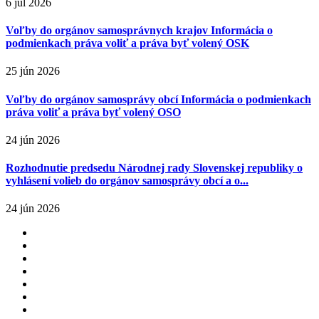
6 júl 2026
Voľby do orgánov samosprávnych krajov Informácia o
podmienkach práva voliť a práva byť volený OSK
25 jún 2026
Voľby do orgánov samosprávy obcí Informácia o podmienkach
práva voliť a práva byť volený OSO
24 jún 2026
Rozhodnutie predsedu Národnej rady Slovenskej republiky o
vyhlásení volieb do orgánov samosprávy obcí a o...
24 jún 2026