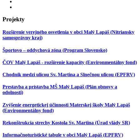
Projekty
Rozšírenie verejného osvetlenia v obci Malý Lapáš (Nitriansky
samosprávny kraj)
Športovo – oddychová zóna (Program Slovensko)
ČOV Malý Lapáš - rozšírenie kapacity (Environmentálny fond)
Chodník medzi ulicou Sv. Martina a Slnečnou ulicou (EPFRV)
Prestavba a prístavba MŠ Malý Lapáš (Plán obnovy a
odolnosti)
Zvýšenie energetickej účinnosti Materskej školy Malý Lapáš
(Environmentálny fond)
Rekonštrukcia strechy Kostola Sv. Martina (Úrad vlády SR)
Informačnoturistické tabule v obci Malý Lapáš (EPFRV)