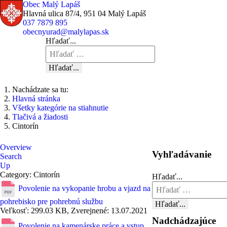
Obec Malý Lapáš
Hlavná ulica 87/4, 951 04 Malý Lapáš
037 7879 895
obecnyurad@malylapas.sk
Hľadať...
Hľadať...
Nachádzate sa tu:
Hlavná stránka
Všetky kategórie na stiahnutie
Tlačivá a žiadosti
Cintorín
Overview
Vyhľadávanie
Search
Up
Category: Cintorín
Hľadať...
Povolenie na vykopanie hrobu a vjazd na
pohrebisko pre pohrebnú službu
Hľadať...
Veľkosť: 299.03 KB, Zverejnené: 13.07.2021
Nadchádzajúce
Povolenie na kamenárske práce a vstup