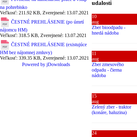
udalosti
na pohrebisko
Veľkosť: 211.92 KB, Zverejnené: 13.07.2021
10
aug
ČESTNÉ PREHLÁSENIE (po úmrtí
Zber bioodpadu -
nájomcu HM)
hnedá nádoba
Veľkosť: 318.5 KB, Zverejnené: 13.07.2021
ČESTNÉ PREHLÁSENIE (existujúce
HM bez nájomnej zmluvy)
11
Veľkosť: 339.35 KB, Zverejnené: 13.07.2021
aug
Zber zmesového
Powered by jDownloads
odpadu - čierna
nádoba
15
aug
Zelený zber - traktor
(konáre, haluzina)
24