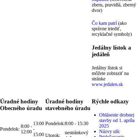
zberu, pravidlá, zberný
dvor)
Čo kam patrí
(ako
správne triediť,
recyklačné symboly)
Jedálny lístok a
jedáleň
Jedálny lístok si
môžete zobraziť na
stránke
www.jedalen.sk
Úradné hodiny
Úradné hodiny
Rýchle odkazy
Obecného úradu
stavebného úradu
Ohlásenie drobnej
stavby od 1. apríla
13:00
Pondelok:
8:00 - 15:30
2025
8:00 -
Pondelok:
-
Názvy ulíc
12:00
nestránkový
15:00
Utorok:
Prideľovanie