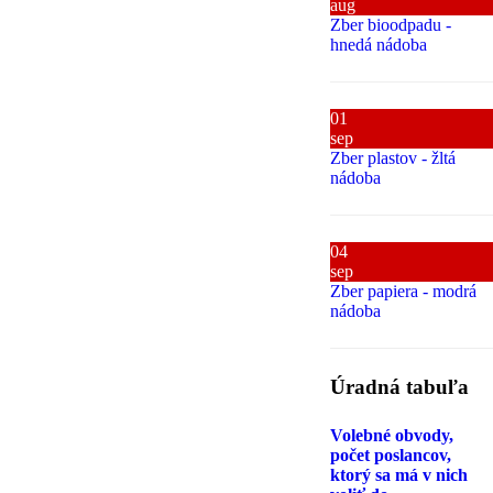
aug
Zber bioodpadu -
hnedá nádoba
01
sep
Zber plastov - žltá
nádoba
04
sep
Zber papiera - modrá
nádoba
Úradná tabuľa
Volebné obvody,
počet poslancov,
ktorý sa má v nich