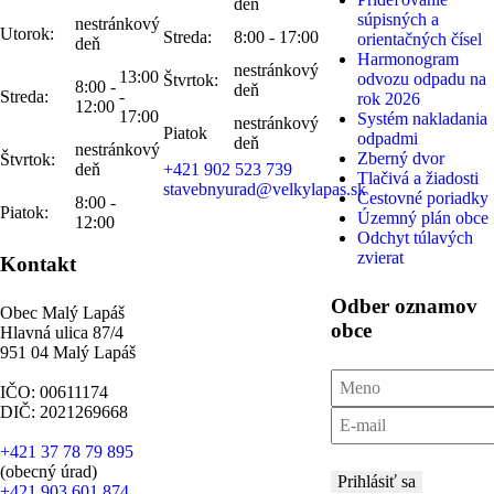
deň
súpisných a
nestránkový
Utorok:
Streda:
8:00 - 17:00
orientačných čísel
deň
Harmonogram
nestránkový
13:00
odvozu odpadu na
Štvrtok:
8:00 -
deň
Streda:
-
rok 2026
12:00
17:00
Systém nakladania
nestránkový
Piatok
odpadmi
deň
nestránkový
Zberný dvor
Štvrtok:
deň
+421 902 523 739
Tlačivá a žiadosti
stavebnyurad@velkylapas.sk
Cestovné poriadky
8:00 -
Piatok:
Územný plán obce
12:00
Odchyt túlavých
zvierat
Kontakt
Odber oznamov
Obec Malý Lapáš
obce
Hlavná ulica 87/4
951 04 Malý Lapáš
IČO: 00611174
DIČ: 2021269668
+421 37 78 79 895
(obecný úrad)
Prihlásiť sa
+421 903 601 874