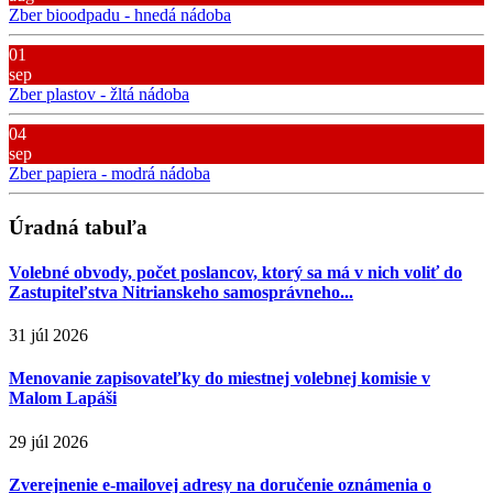
Zber bioodpadu - hnedá nádoba
01
sep
Zber plastov - žltá nádoba
04
sep
Zber papiera - modrá nádoba
Úradná tabuľa
Volebné obvody, počet poslancov, ktorý sa má v nich voliť do
Zastupiteľstva Nitrianskeho samosprávneho...
31 júl 2026
Menovanie zapisovateľky do miestnej volebnej komisie v
Malom Lapáši
29 júl 2026
Zverejnenie e-mailovej adresy na doručenie oznámenia o