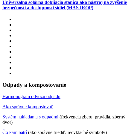
Univerzálna solárna dobíjacia stanica ako nástroj na zvýšenie
bezpečnosti a dostupnosti sídiel (MAS IROP)
Odpady a kompostovanie
Harmonogram odvozu odpadu
Ako správne kompostovať
Systém nakladania s odpadmi
(frekvencia zberu, pravidlá, zberný
dvor)
Čo kam patrí
(ako správne triediť, recyklačné symboly)