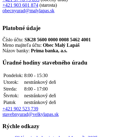
+421 903 601 874
(starosta)
obecnyurad@malylapas.sk
Platobné údaje
Číslo účtu:
SK28 5600 0000 0008 5462 4001
Meno majiteľa účtu:
Obec Malý Lapáš
Názov banky:
Prima banka, a.s.
Úradné hodiny stavebného úradu
Pondelok:
8:00 - 15:30
Utorok:
nestránkový deň
Streda:
8:00 - 17:00
Štvrtok:
nestránkový deň
Piatok
nestránkový deň
+421 902 523 739
stavebnyurad@velkylapas.sk
Rýchle odkazy