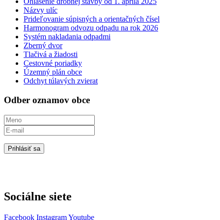
Ohlásenie drobnej stavby od 1. apríla 2025
Názvy ulíc
Prideľovanie súpisných a orientačných čísel
Harmonogram odvozu odpadu na rok 2026
Systém nakladania odpadmi
Zberný dvor
Tlačivá a žiadosti
Cestovné poriadky
Územný plán obce
Odchyt túlavých zvierat
Odber oznamov obce
Prihlásiť sa
Sociálne siete
Facebook
Instagram
Youtube