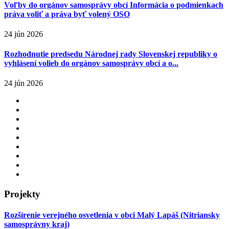
Voľby do orgánov samosprávy obcí Informácia o podmienkach
práva voliť a práva byť volený OSO
24 jún 2026
Rozhodnutie predsedu Národnej rady Slovenskej republiky o
vyhlásení volieb do orgánov samosprávy obcí a o...
24 jún 2026
Projekty
Rozšírenie verejného osvetlenia v obci Malý Lapáš (Nitriansky
samosprávny kraj)