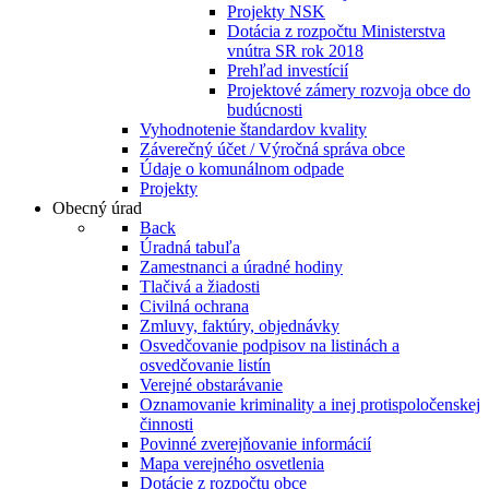
Projekty NSK
Dotácia z rozpočtu Ministerstva
vnútra SR rok 2018
Prehľad investícií
Projektové zámery rozvoja obce do
budúcnosti
Vyhodnotenie štandardov kvality
Záverečný účet / Výročná správa obce
Údaje o komunálnom odpade
Projekty
Obecný úrad
Back
Úradná tabuľa
Zamestnanci a úradné hodiny
Tlačivá a žiadosti
Civilná ochrana
Zmluvy, faktúry, objednávky
Osvedčovanie podpisov na listinách a
osvedčovanie listín
Verejné obstarávanie
Oznamovanie kriminality a inej protispoločenskej
činnosti
Povinné zverejňovanie informácií
Mapa verejného osvetlenia
Dotácie z rozpočtu obce