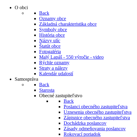
O obci
Back
Oznamy obce
Základná charakteristika obce
Symboly obce
História obce
Názvy ulíc
Štatút obce
Fotogaléria
Malý Lapáš - 550 výročie - video
Rýchle oznamy
Straty a nálezy
Kalendár udalostí
Samospráva
Back
Starosta
Obecné zastupiteľstvo
Back
Poslanci obecného zastupiteľstva
Uznesenia obecného zastupiteľstva
Zápisnice obecného zastupiteľstva
Dochádzka poslancov
Zásady odmeňovania poslancov
Rokovací poriadok