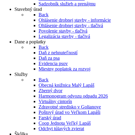
Sadzobník služieb a prenájmu
Stavebný úrad
Back
Ohlásenie drobnej stavby - informácie
Ohlásenie drobnej stavby - tlačivá
Povolenie stavby - tlačivá
Legalizácia stavby - tlačivá
Dane a poplatky
Back
Daň z nehnuteľností
Daň za psa
Evidencia psov
Miestny poplatok za rozvoj
Služby
Back
Obecná knižnica Malý Lapáš
Zberný dvor
Harmonogram odvozu odpadu 2026
Virtuálny cintorín
Zdravotné stredisko v Golianove
Poštový úrad vo Veľkom Lapáši
Farský úrad
Coop Jednota Veľký Lapáš
Odchyt túlavých zvierat
Škôlka