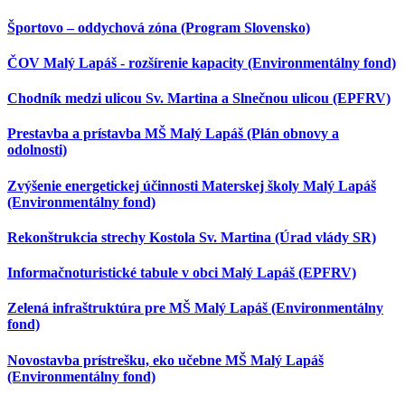
Športovo – oddychová zóna (Program Slovensko)
ČOV Malý Lapáš - rozšírenie kapacity (Environmentálny fond)
Chodník medzi ulicou Sv. Martina a Slnečnou ulicou (EPFRV)
Prestavba a prístavba MŠ Malý Lapáš (Plán obnovy a
odolnosti)
Zvýšenie energetickej účinnosti Materskej školy Malý Lapáš
(Environmentálny fond)
Rekonštrukcia strechy Kostola Sv. Martina (Úrad vlády SR)
Informačnoturistické tabule v obci Malý Lapáš (EPFRV)
Zelená infraštruktúra pre MŠ Malý Lapáš (Environmentálny
fond)
Novostavba prístrešku, eko učebne MŠ Malý Lapáš
(Environmentálny fond)