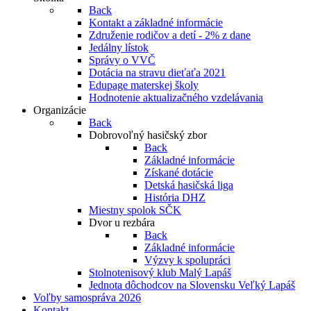
Back
Kontakt a základné informácie
Združenie rodičov a detí - 2% z dane
Jedálny lístok
Správy o VVČ
Dotácia na stravu dieťaťa 2021
Edupage materskej školy
Hodnotenie aktualizačného vzdelávania
Organizácie
Back
Dobrovoľný hasičský zbor
Back
Základné informácie
Získané dotácie
Detská hasičská liga
História DHZ
Miestny spolok SČK
Dvor u rezbára
Back
Základné informácie
Výzvy k spolupráci
Stolnotenisový klub Malý Lapáš
Jednota dôchodcov na Slovensku Veľký Lapáš
Voľby samospráva 2026
Kontakt