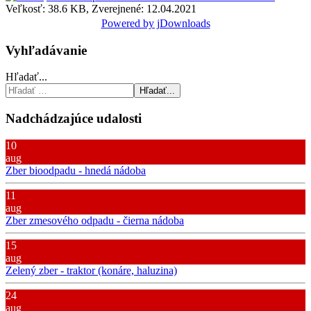
Veľkosť: 38.6 KB, Zverejnené: 12.04.2021
Powered by jDownloads
Vyhľadávanie
Hľadať...
Hľadať...
Nadchádzajúce udalosti
10
aug
Zber bioodpadu - hnedá nádoba
11
aug
Zber zmesového odpadu - čierna nádoba
15
aug
Zelený zber - traktor (konáre, haluzina)
24
aug