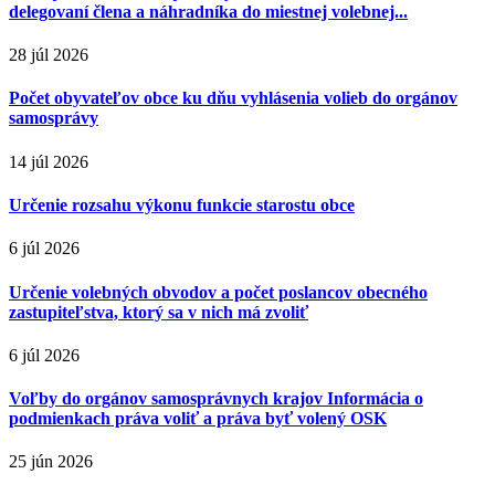
delegovaní člena a náhradníka do miestnej volebnej...
28 júl 2026
Počet obyvateľov obce ku dňu vyhlásenia volieb do orgánov
samosprávy
14 júl 2026
Určenie rozsahu výkonu funkcie starostu obce
6 júl 2026
Určenie volebných obvodov a počet poslancov obecného
zastupiteľstva, ktorý sa v nich má zvoliť
6 júl 2026
Voľby do orgánov samosprávnych krajov Informácia o
podmienkach práva voliť a práva byť volený OSK
25 jún 2026