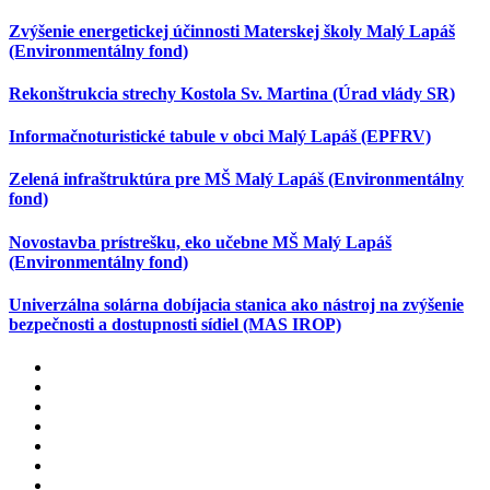
Zvýšenie energetickej účinnosti Materskej školy Malý Lapáš
(Environmentálny fond)
Rekonštrukcia strechy Kostola Sv. Martina (Úrad vlády SR)
Informačnoturistické tabule v obci Malý Lapáš (EPFRV)
Zelená infraštruktúra pre MŠ Malý Lapáš (Environmentálny
fond)
Novostavba prístrešku, eko učebne MŠ Malý Lapáš
(Environmentálny fond)
Univerzálna solárna dobíjacia stanica ako nástroj na zvýšenie
bezpečnosti a dostupnosti sídiel (MAS IROP)