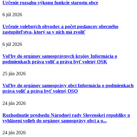
Určenie rozsahu výkonu funkcie starostu obce
6 júl 2026
Určenie volebných obvodov a počet poslancov obecného
zastupiteľstva, ktorý sa v nich má zvoliť
6 júl 2026
Voľby do orgánov samosprávnych krajov Informácia o
podmienkach práva voliť a práva byť volený OSK
25 jún 2026
Voľby do orgánov samosprávy obcí Informácia o podmienkach
práva voliť a práva byť volený OSO
24 jún 2026
Rozhodnutie predsedu Národnej rady Slovenskej republiky o
vyhlásení volieb do orgánov samosprávy obcí a o...
24 jún 2026