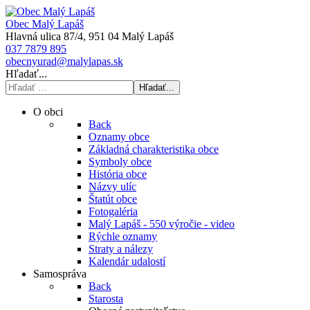
Obec Malý Lapáš
Hlavná ulica 87/4, 951 04 Malý Lapáš
037 7879 895
obecnyurad@malylapas.sk
Hľadať...
Hľadať...
O obci
Back
Oznamy obce
Základná charakteristika obce
Symboly obce
História obce
Názvy ulíc
Štatút obce
Fotogaléria
Malý Lapáš - 550 výročie - video
Rýchle oznamy
Straty a nálezy
Kalendár udalostí
Samospráva
Back
Starosta