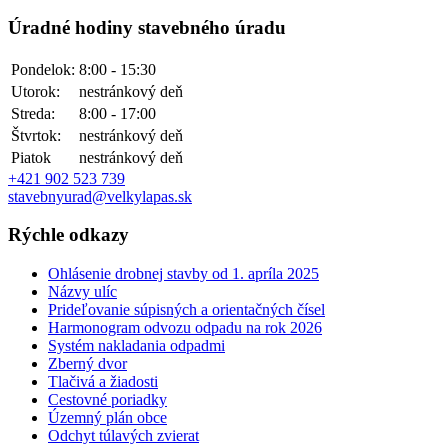
Úradné hodiny stavebného úradu
Pondelok:
8:00 - 15:30
Utorok:
nestránkový deň
Streda:
8:00 - 17:00
Štvrtok:
nestránkový deň
Piatok
nestránkový deň
+421 902 523 739
stavebnyurad@velkylapas.sk
Rýchle odkazy
Ohlásenie drobnej stavby od 1. apríla 2025
Názvy ulíc
Prideľovanie súpisných a orientačných čísel
Harmonogram odvozu odpadu na rok 2026
Systém nakladania odpadmi
Zberný dvor
Tlačivá a žiadosti
Cestovné poriadky
Územný plán obce
Odchyt túlavých zvierat