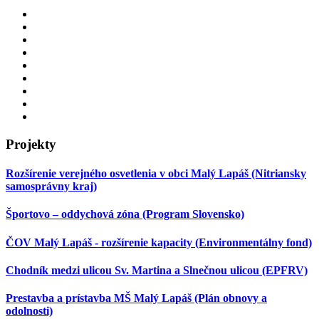
Projekty
Rozšírenie verejného osvetlenia v obci Malý Lapáš (Nitriansky
samosprávny kraj)
Športovo – oddychová zóna (Program Slovensko)
ČOV Malý Lapáš - rozšírenie kapacity (Environmentálny fond)
Chodník medzi ulicou Sv. Martina a Slnečnou ulicou (EPFRV)
Prestavba a prístavba MŠ Malý Lapáš (Plán obnovy a
odolnosti)