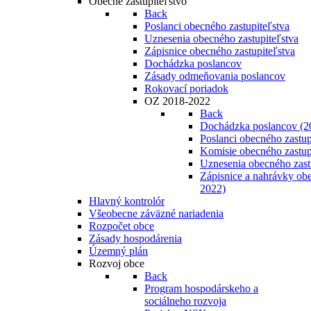
Obecné zastupiteľstvo
Back
Poslanci obecného zastupiteľstva
Uznesenia obecného zastupiteľstva
Zápisnice obecného zastupiteľstva
Dochádzka poslancov
Zásady odmeňovania poslancov
Rokovací poriadok
OZ 2018-2022
Back
Dochádzka poslancov (2
Poslanci obecného zastup
Komisie obecného zastup
Uznesenia obecného zast
Zápisnice a nahrávky obe
2022)
Hlavný kontrolór
Všeobecne záväzné nariadenia
Rozpočet obce
Zásady hospodárenia
Územný plán
Rozvoj obce
Back
Program hospodárskeho a
sociálneho rozvoja