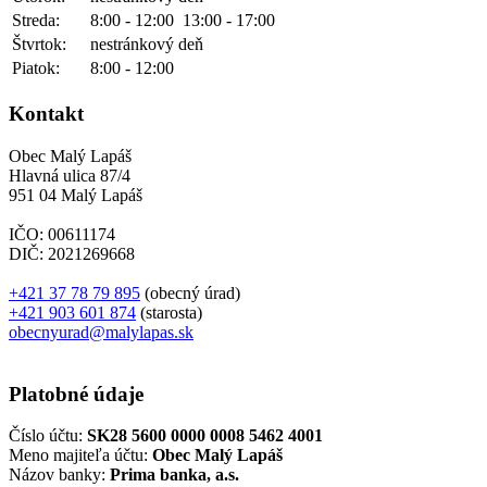
Streda:
8:00 - 12:00
13:00 - 17:00
Štvrtok:
nestránkový deň
Piatok:
8:00 - 12:00
Kontakt
Obec Malý Lapáš
Hlavná ulica 87/4
951 04 Malý Lapáš
IČO: 00611174
DIČ: 2021269668
+421 37 78 79 895
(obecný úrad)
+421 903 601 874
(starosta)
obecnyurad@malylapas.sk
Platobné údaje
Číslo účtu:
SK28 5600 0000 0008 5462 4001
Meno majiteľa účtu:
Obec Malý Lapáš
Názov banky:
Prima banka, a.s.