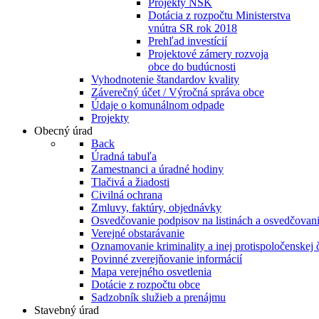
Projekty NSK
Dotácia z rozpočtu Ministerstva
vnútra SR rok 2018
Prehľad investícií
Projektové zámery rozvoja
obce do budúcnosti
Vyhodnotenie štandardov kvality
Záverečný účet / Výročná správa obce
Údaje o komunálnom odpade
Projekty
Obecný úrad
Back
Úradná tabuľa
Zamestnanci a úradné hodiny
Tlačivá a žiadosti
Civilná ochrana
Zmluvy, faktúry, objednávky
Osvedčovanie podpisov na listinách a osvedčovanie
Verejné obstarávanie
Oznamovanie kriminality a inej protispoločenskej 
Povinné zverejňovanie informácií
Mapa verejného osvetlenia
Dotácie z rozpočtu obce
Sadzobník služieb a prenájmu
Stavebný úrad