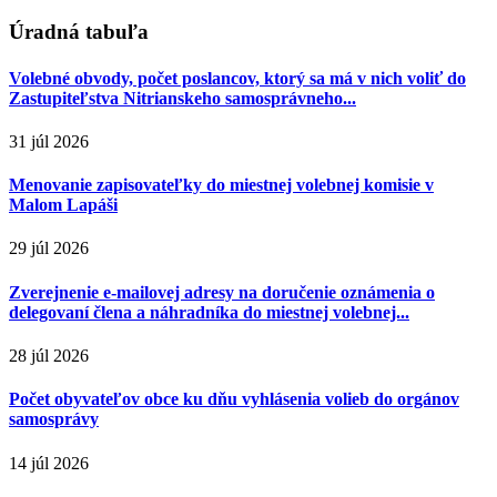
Úradná tabuľa
Volebné obvody, počet poslancov, ktorý sa má v nich voliť do
Zastupiteľstva Nitrianskeho samosprávneho...
31 júl 2026
Menovanie zapisovateľky do miestnej volebnej komisie v
Malom Lapáši
29 júl 2026
Zverejnenie e-mailovej adresy na doručenie oznámenia o
delegovaní člena a náhradníka do miestnej volebnej...
28 júl 2026
Počet obyvateľov obce ku dňu vyhlásenia volieb do orgánov
samosprávy
14 júl 2026