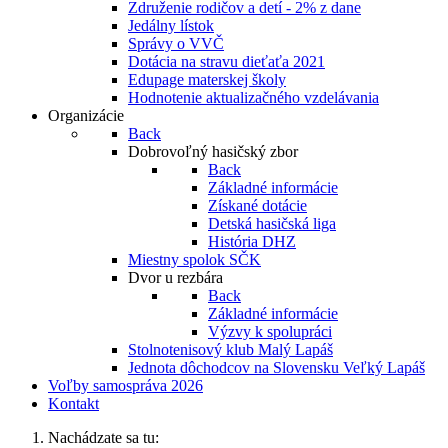
Združenie rodičov a detí - 2% z dane
Jedálny lístok
Správy o VVČ
Dotácia na stravu dieťaťa 2021
Edupage materskej školy
Hodnotenie aktualizačného vzdelávania
Organizácie
Back
Dobrovoľný hasičský zbor
Back
Základné informácie
Získané dotácie
Detská hasičská liga
História DHZ
Miestny spolok SČK
Dvor u rezbára
Back
Základné informácie
Výzvy k spolupráci
Stolnotenisový klub Malý Lapáš
Jednota dôchodcov na Slovensku Veľký Lapáš
Voľby samospráva 2026
Kontakt
Nachádzate sa tu: