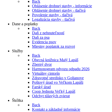
Back
Ohlásenie drobnej stavby - informácie
Ohlásenie drobnej stavby - tlačivá
Povolenie stavby - tlačivá
Legalizácia stavby - tlačivá
Dane a poplatky
Back
Daň z nehnuteľností
Daň za psa
Evidencia psov
Miestny poplatok za rozvoj
Služby
Back
Obecná knižnica Malý Lapáš
Zberný dvor
Harmonogram odvozu odpadu 2026
Virtuálny cintorín
Zdravotné stredisko v Golianove
Poštový úrad vo Veľkom Lapáši
Farský úrad
Coop Jednota Veľký Lapáš
Odchyt túlavých zvierat
Škôlka
Back
Kontakt a základné informácie