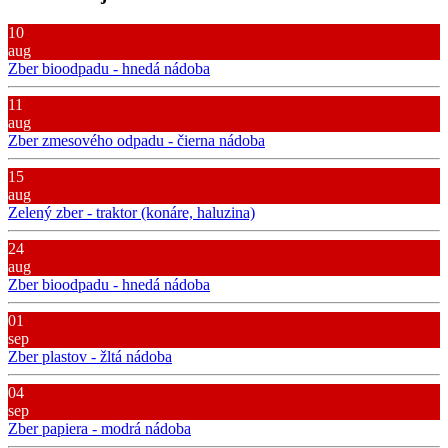
10
aug
Zber bioodpadu - hnedá nádoba
11
aug
Zber zmesového odpadu - čierna nádoba
15
aug
Zelený zber - traktor (konáre, haluzina)
24
aug
Zber bioodpadu - hnedá nádoba
01
sep
Zber plastov - žltá nádoba
04
sep
Zber papiera - modrá nádoba