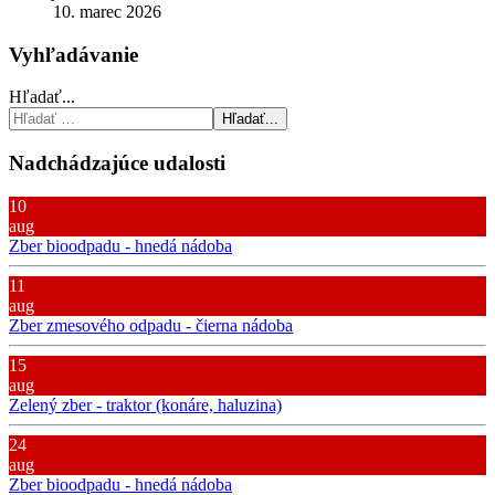
10. marec 2026
Vyhľadávanie
Hľadať...
Hľadať...
Nadchádzajúce udalosti
10
aug
Zber bioodpadu - hnedá nádoba
11
aug
Zber zmesového odpadu - čierna nádoba
15
aug
Zelený zber - traktor (konáre, haluzina)
24
aug
Zber bioodpadu - hnedá nádoba