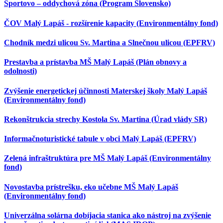
Športovo – oddychová zóna (Program Slovensko)
ČOV Malý Lapáš - rozšírenie kapacity (Environmentálny fond)
Chodník medzi ulicou Sv. Martina a Slnečnou ulicou (EPFRV)
Prestavba a prístavba MŠ Malý Lapáš (Plán obnovy a
odolnosti)
Zvýšenie energetickej účinnosti Materskej školy Malý Lapáš
(Environmentálny fond)
Rekonštrukcia strechy Kostola Sv. Martina (Úrad vlády SR)
Informačnoturistické tabule v obci Malý Lapáš (EPFRV)
Zelená infraštruktúra pre MŠ Malý Lapáš (Environmentálny
fond)
Novostavba prístrešku, eko učebne MŠ Malý Lapáš
(Environmentálny fond)
Univerzálna solárna dobíjacia stanica ako nástroj na zvýšenie