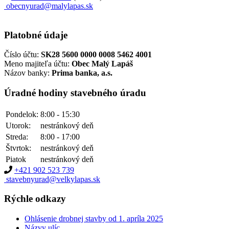
obecnyurad@malylapas.sk
Platobné údaje
Číslo účtu:
SK28 5600 0000 0008 5462 4001
Meno majiteľa účtu:
Obec Malý Lapáš
Názov banky:
Prima banka, a.s.
Úradné hodiny stavebného úradu
Pondelok:
8:00 - 15:30
Utorok:
nestránkový deň
Streda:
8:00 - 17:00
Štvrtok:
nestránkový deň
Piatok
nestránkový deň
+421 902 523 739
stavebnyurad@velkylapas.sk
Rýchle odkazy
Ohlásenie drobnej stavby od 1. apríla 2025
Názvy ulíc