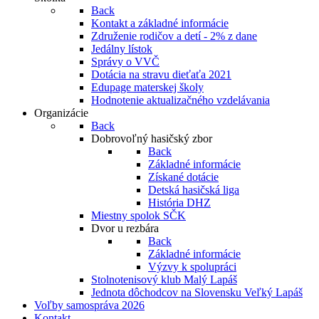
Back
Kontakt a základné informácie
Združenie rodičov a detí - 2% z dane
Jedálny lístok
Správy o VVČ
Dotácia na stravu dieťaťa 2021
Edupage materskej školy
Hodnotenie aktualizačného vzdelávania
Organizácie
Back
Dobrovoľný hasičský zbor
Back
Základné informácie
Získané dotácie
Detská hasičská liga
História DHZ
Miestny spolok SČK
Dvor u rezbára
Back
Základné informácie
Výzvy k spolupráci
Stolnotenisový klub Malý Lapáš
Jednota dôchodcov na Slovensku Veľký Lapáš
Voľby samospráva 2026
Kontakt