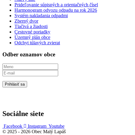
Prideľovanie súpisných a orientačných čísel
Harmonogram odvozu odpadu na rok 2026
Systém nakladania odpadmi
Zberný dvor
Tlačivá a žiadosti
Cestovné poriadky
Územný plán obce
Odchyt túlavých zvierat
Odber oznamov obce
Prihlásiť sa
Sociálne siete
Facebook
Instagram
Youtube
© 2025 - 2026 Obec Malý Lapáš