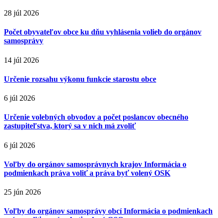
28 júl 2026
Počet obyvateľov obce ku dňu vyhlásenia volieb do orgánov
samosprávy
14 júl 2026
Určenie rozsahu výkonu funkcie starostu obce
6 júl 2026
Určenie volebných obvodov a počet poslancov obecného
zastupiteľstva, ktorý sa v nich má zvoliť
6 júl 2026
Voľby do orgánov samosprávnych krajov Informácia o
podmienkach práva voliť a práva byť volený OSK
25 jún 2026
Voľby do orgánov samosprávy obcí Informácia o podmienkach