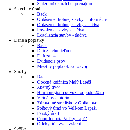
Sadzobník služieb a prenájmu
Stavebný úrad
Back
Ohlásenie drobnej stavby - informácie
Ohlásenie drobnej stavby - tlačivá
Povolenie stavby - tlačivá
Legalizácia stavby - tlačivá
Dane a poplatky
Back
Daň z nehnuteľností
Daň za psa
Evidencia psov
Miestny poplatok za rozvoj
Služby
Back
Obecná knižnica Malý Lapáš
Zberný dvor
Harmonogram odvozu odpadu 2026
Virtuálny cintorín
Zdravotné stredisko v Golianove
Poštový úrad vo Veľkom Lapáši
Farský úrad
Coop Jednota Veľký Lapáš
Odchyt túlavých zvierat
Škôlka