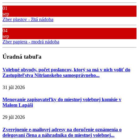
01
sep
Zber plastov - žltá nádoba
04
sep
Zber papiera - modrá nádoba
Úradná tabuľa
Volebné obvody, počet poslancov, ktorý sa má v nich voliť do
Zastupiteľstva Nitrianskeho samosprávneho...
31 júl 2026
Menovanie zapisovateľky do miestnej volebnej komisie v
Malom Lapáši
29 júl 2026
Zverejnenie e-mailovej adresy na doručenie oznámenia o
delegovaní člena a náhradníka do miestnej volebnej...