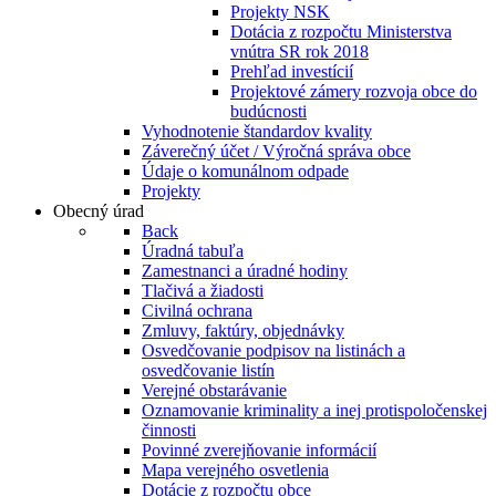
Projekty NSK
Dotácia z rozpočtu Ministerstva
vnútra SR rok 2018
Prehľad investícií
Projektové zámery rozvoja obce do
budúcnosti
Vyhodnotenie štandardov kvality
Záverečný účet / Výročná správa obce
Údaje o komunálnom odpade
Projekty
Obecný úrad
Back
Úradná tabuľa
Zamestnanci a úradné hodiny
Tlačivá a žiadosti
Civilná ochrana
Zmluvy, faktúry, objednávky
Osvedčovanie podpisov na listinách a
osvedčovanie listín
Verejné obstarávanie
Oznamovanie kriminality a inej protispoločenskej
činnosti
Povinné zverejňovanie informácií
Mapa verejného osvetlenia
Dotácie z rozpočtu obce