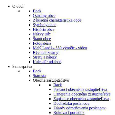
O obci
Back
Oznamy obce
Základná charakteristika obce
Symboly obce
História obce
Názvy ulíc
Štatút obce
Fotogaléria
Malý Lapáš - 550 výročie - video
Rýchle oznamy
Straty a nálezy
Kalendár udalostí
Samospráva
Back
Starosta
Obecné zastupiteľstvo
Back
Poslanci obecného zastupiteľstva
Uznesenia obecného zastupiteľstva
Zápisnice obecného zastupiteľstva
Dochádzka poslancov
Zásady odmeňovania poslancov
Rokovací poriadok