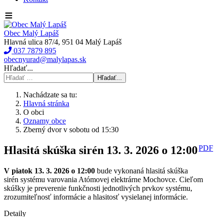
Obec Malý Lapáš
Hlavná ulica 87/4, 951 04 Malý Lapáš
037 7879 895
obecnyurad@malylapas.sk
Hľadať...
Hľadať...
Nachádzate sa tu:
Hlavná stránka
O obci
Oznamy obce
Zberný dvor v sobotu od 15:30
Hlasitá skúška sirén 13. 3. 2026 o 12:00
PDF
V piatok 13. 3. 2026 o 12:00
bude vykonaná hlasitá skúška
sirén systému varovania Atómovej elektrárne Mochovce. Cieľom
skúšky je preverenie funkčnosti jednotlivých prvkov systému,
zrozumiteľnosť informácie a hlasitosť vysielanej informácie.
Detaily