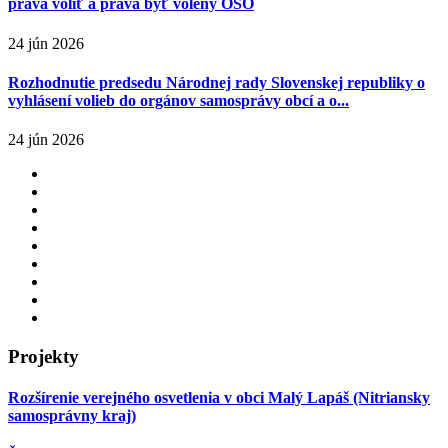
práva voliť a práva byť volený OSO
24 jún 2026
Rozhodnutie predsedu Národnej rady Slovenskej republiky o
vyhlásení volieb do orgánov samosprávy obcí a o...
24 jún 2026
Projekty
Rozšírenie verejného osvetlenia v obci Malý Lapáš (Nitriansky
samosprávny kraj)